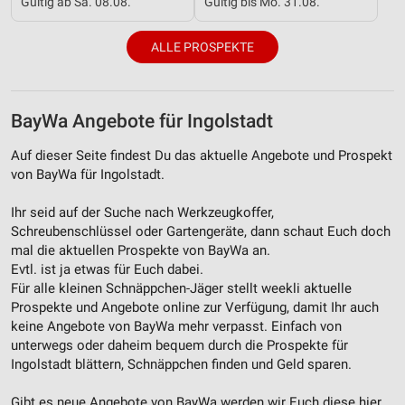
Gültig ab Sa. 08.08.
Gültig bis Mo. 31.08.
Notwendig
ALLE PROSPEKTE
Performance
Funktional
BayWa Angebote für Ingolstadt
Werbung
Auf dieser Seite findest Du das aktuelle Angebote und Prospekt
von BayWa für Ingolstadt.
Ihr seid auf der Suche nach Werkzeugkoffer,
Schreubenschlüssel oder Gartengeräte, dann schaut Euch doch
mal die aktuellen Prospekte von BayWa an.
Evtl. ist ja etwas für Euch dabei.
Für alle kleinen Schnäppchen-Jäger stellt weekli aktuelle
Prospekte und Angebote online zur Verfügung, damit Ihr auch
keine Angebote von BayWa mehr verpasst. Einfach von
unterwegs oder daheim bequem durch die Prospekte für
Ingolstadt blättern, Schnäppchen finden und Geld sparen.
Gibt es neue Angebote von BayWa werden wir Euch diese hier