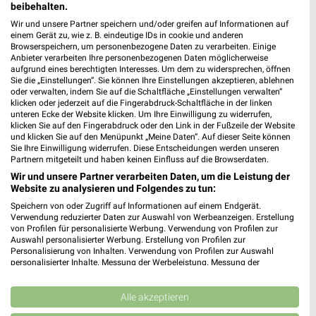
BayWa Angebote in Buxheim
beibehalten.
Buxheim, Deutschland
Wir und unsere Partner speichern und/oder greifen auf Informationen auf
❯
einem Gerät zu, wie z. B. eindeutige IDs in cookie und anderen
Browserspeichern, um personenbezogene Daten zu verarbeiten. Einige
439,38 km
Anbieter verarbeiten Ihre personenbezogenen Daten möglicherweise
aufgrund eines berechtigten Interesses. Um dem zu widersprechen, öffnen
Sie die „Einstellungen“. Sie können Ihre Einstellungen akzeptieren, ablehnen
oder verwalten, indem Sie auf die Schaltfläche „Einstellungen verwalten“
Baumärkte Angebote für Ingolstadt und
klicken oder jederzeit auf die Fingerabdruck-Schaltfläche in der linken
Umgebung
unteren Ecke der Website klicken. Um Ihre Einwilligung zu widerrufen,
klicken Sie auf den Fingerabdruck oder den Link in der Fußzeile der Website
und klicken Sie auf den Menüpunkt „Meine Daten“. Auf dieser Seite können
6 Prospekte
Sie Ihre Einwilligung widerrufen. Diese Entscheidungen werden unseren
Partnern mitgeteilt und haben keinen Einfluss auf die Browserdaten.
toom Baumarkt
Sonderpreis Baumarkt
Wir und unsere Partner verarbeiten Daten, um die Leistung der
Website zu analysieren und Folgendes zu tun:
Speichern von oder Zugriff auf Informationen auf einem Endgerät.
Verwendung reduzierter Daten zur Auswahl von Werbeanzeigen. Erstellung
von Profilen für personalisierte Werbung. Verwendung von Profilen zur
Auswahl personalisierter Werbung. Erstellung von Profilen zur
Personalisierung von Inhalten. Verwendung von Profilen zur Auswahl
personalisierter Inhalte. Messung der Werbeleistung. Messung der
Performance von Inhalten. Analyse von Zielgruppen durch Statistiken oder
Kombinationen von Daten aus verschiedenen Quellen. Entwicklung und
Verbesserung der Angebote. Verwendung reduzierter Daten zur Auswahl
Alle akzeptieren
von Inhalten.