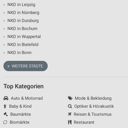
Nicht-IAB-Verarbeitungszwecke:
›
NKD in Leipzig
Notwendig
›
NKD in Nürnberg
›
NKD in Duisburg
Performance
›
NKD in Bochum
Funktional
›
NKD in Wuppertal
›
NKD in Bielefeld
Werbung
›
NKD in Bonn
WEITERE STÄDTE
Top Kategorien
Auto & Motorrad
Mode & Bekleidung
Baby & Kind
Optiker & Hörakustik
Baumärkte
Reisen & Tourismus
Biomärkte
Restaurant