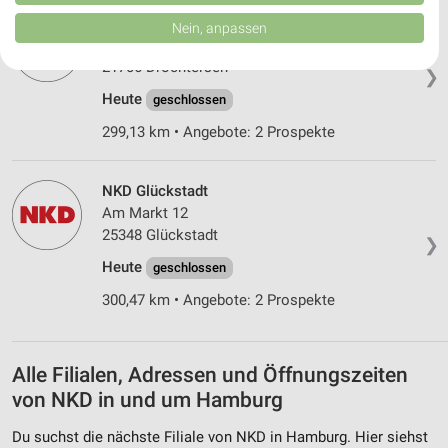
von Inhalten.
NKD Drochtersen
Daten können außerhalb der Europäischen Union weitergegeben und in die
Nein, anpassen
USA gesendet werden.
Sietwender Str. 4
Ihre Einwilligung und die cookie Richtlinie gelten ausschließlich für diese
21706 Drochtersen
❯
Website/App.
Heute
geschlossen
Partnerliste anzeigen (1 IAB-Anbieter)
Wir nutzen Ihre Daten für folgende Zwecke:
299,13 km • Angebote: 2 Prospekte
IAB-Verarbeitungszwecke:
Speichern von oder Zugriff auf Informationen
NKD Glückstadt
auf einem Endgerät
Am Markt 12
25348 Glückstadt
Verwendung reduzierter Daten zur Auswahl von
❯
Werbeanzeigen
Heute
geschlossen
Erstellung von Profilen für personalisierte
300,47 km • Angebote: 2 Prospekte
Werbung
Verwendung von Profilen zur Auswahl
Alle Filialen, Adressen und Öffnungszeiten
personalisierter Werbung
von NKD in und um Hamburg
Erstellung von Profilen zur Personalisierung
von Inhalten
Du suchst die nächste Filiale von NKD in Hamburg. Hier siehst