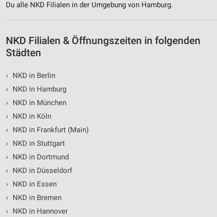
Du alle NKD Filialen in der Umgebung von Hamburg.
Verwendung von Profilen zur Auswahl
personalisierter Inhalte
NKD Filialen & Öffnungszeiten in folgenden
Messung der Werbeleistung
Städten
Messung der Performance von Inhalten
›
NKD in Berlin
Analyse von Zielgruppen durch Statistiken oder
Kombinationen von Daten aus verschiedenen
›
NKD in Hamburg
Quellen
›
NKD in München
Entwicklung und Verbesserung der Angebote
›
NKD in Köln
›
NKD in Frankfurt (Main)
Verwendung reduzierter Daten zur Auswahl von
›
NKD in Stuttgart
Inhalten
›
NKD in Dortmund
IAB-Besonderheiten:
›
NKD in Düsseldorf
Verwendung genauer Standortdaten
›
NKD in Essen
Geräte anhand von aktiv angeforderten
›
NKD in Bremen
Informationen identifizieren
›
NKD in Hannover