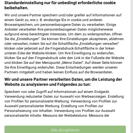
Standardeinstellung nur für unbedingt erforderliche cookie
21629 Neu Wulmstorf
❯
beibehalten.
Heute
geschlossen
Wir und unsere Partner speichern und/oder greifen auf Informationen auf
einem Gerät zu, wie z. B. eindeutige IDs in cookie und anderen
263,70 km • Angebote: 2 Prospekte
Browserspeichern, um personenbezogene Daten zu verarbeiten. Einige
Anbieter verarbeiten Ihre personenbezogenen Daten möglicherweise
aufgrund eines berechtigten Interesses. Um dem zu widersprechen, öffnen
Sie die „Einstellungen“. Sie können Ihre Einstellungen akzeptieren, ablehnen
NKD Buchholz
oder verwalten, indem Sie auf die Schaltfläche „Einstellungen verwalten“
Breite Str. 4
klicken oder jederzeit auf die Fingerabdruck-Schaltfläche in der linken
21244 Buchholz
unteren Ecke der Website klicken. Um Ihre Einwilligung zu widerrufen,
❯
klicken Sie auf den Fingerabdruck oder den Link in der Fußzeile der Website
Heute
geschlossen
und klicken Sie auf den Menüpunkt „Meine Daten“. Auf dieser Seite können
Sie Ihre Einwilligung widerrufen. Diese Entscheidungen werden unseren
252,91 km • Angebote: 2 Prospekte
Partnern mitgeteilt und haben keinen Einfluss auf die Browserdaten.
Wir und unsere Partner verarbeiten Daten, um die Leistung der
Website zu analysieren und Folgendes zu tun:
NKD Geesthacht
Speichern von oder Zugriff auf Informationen auf einem Endgerät.
Bergedorfer Str. 28 a
Verwendung reduzierter Daten zur Auswahl von Werbeanzeigen. Erstellung
von Profilen für personalisierte Werbung. Verwendung von Profilen zur
21502 Geesthacht
❯
Auswahl personalisierter Werbung. Erstellung von Profilen zur
Personalisierung von Inhalten. Verwendung von Profilen zur Auswahl
Heute
geschlossen
personalisierter Inhalte. Messung der Werbeleistung. Messung der
Performance von Inhalten. Analyse von Zielgruppen durch Statistiken oder
227,03 km • Angebote: 2 Prospekte
Kombinationen von Daten aus verschiedenen Quellen. Entwicklung und
Verbesserung der Angebote. Verwendung reduzierter Daten zur Auswahl
Alle akzeptieren