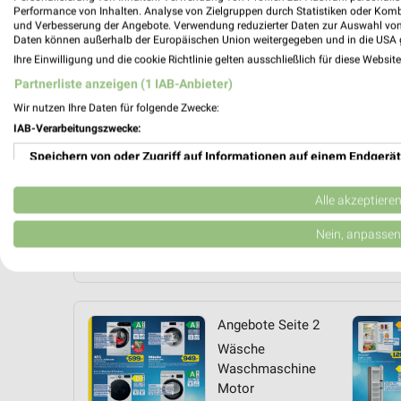
Performance von Inhalten. Analyse von Zielgruppen durch Statistiken oder Kom
und Verbesserung der Angebote. Verwendung reduzierter Daten zur Auswahl von
Daten können außerhalb der Europäischen Union weitergegeben und in die USA 
Ihre Einwilligung und die cookie Richtlinie gelten ausschließlich für diese Websit
Partnerliste anzeigen (1 IAB-Anbieter)
Wir nutzen Ihre Daten für folgende Zwecke:
IAB-Verarbeitungszwecke:
Speichern von oder Zugriff auf Informationen auf einem Endgerät
Verwendung reduzierter Daten zur Auswahl von Werbeanzeigen
Alle akzeptiere
Erstellung von Profilen für personalisierte Werbung
Nein, anpassen
Jetzt alle "Handy & Smartphone" Themen entdecken!
Verwendung von Profilen zur Auswahl personalisierter Werbung
Erstellung von Profilen zur Personalisierung von Inhalten
Angebote Seite 2
Verwendung von Profilen zur Auswahl personalisierter Inhalte
Wäsche
Waschmaschine
Messung der Werbeleistung
Motor