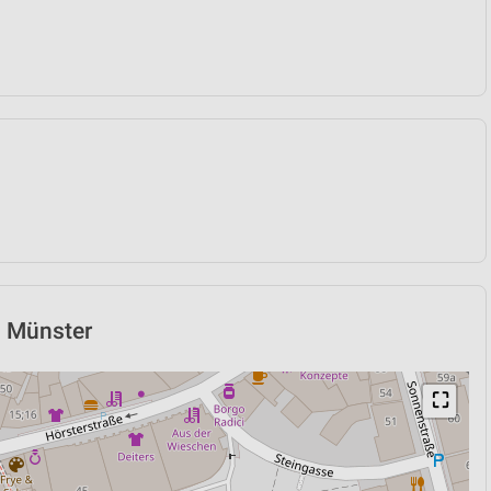
n Münster
⛶