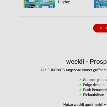
Display
Messung der Performance von Inhalten
Analyse von Zielgruppen durch Statistiken oder Kombinationen 
Quellen
Entwicklung und Verbesserung der Angebote
MEH
Verwendung reduzierter Daten zur Auswahl von Inhalten
IAB-Besonderheiten:
Verwendung genauer Standortdaten
weekli - Pros
Geräte anhand von aktiv angeforderten Informationen identifizie
Alle EURONICS Angebote immer griffbereit
Nicht-IAB-Verarbeitungszwecke:
Notwendig
✔
Standortgenau
✔
Folge deinem L
Performance
✔
Push-Benachric
✔
Einkaufsliste -
Funktional
Nutze weekli auch mobil –
Werbung