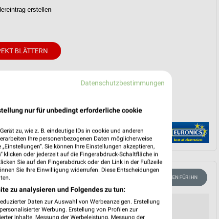
reintrag erstellen
EKT BLÄTTERN
Datenschutzbestimmungen
tellung nur für unbedingt erforderliche cookie
erät zu, wie z. B. eindeutige IDs in cookie und anderen
verarbeiten Ihre personenbezogenen Daten möglicherweise
„Einstellungen“. Sie können Ihre Einstellungen akzeptieren,
 klicken oder jederzeit auf die Fingerabdruck-Schaltfläche in
klicken Sie auf den Fingerabdruck oder den Link in der Fußzeile
önnen Sie Ihre Einwilligung widerrufen. Diese Entscheidungen
ten.
WASCHMASCHINEN, TROCKNER & KÜHLSCHRANK
GESCHENKIDEEN FÜR IHN
ite zu analysieren und Folgendes zu tun:
reduzierter Daten zur Auswahl von Werbeanzeigen. Erstellung
ersonalisierter Werbung. Erstellung von Profilen zur
ierter Inhalte. Messung der Werbeleistung. Messung der