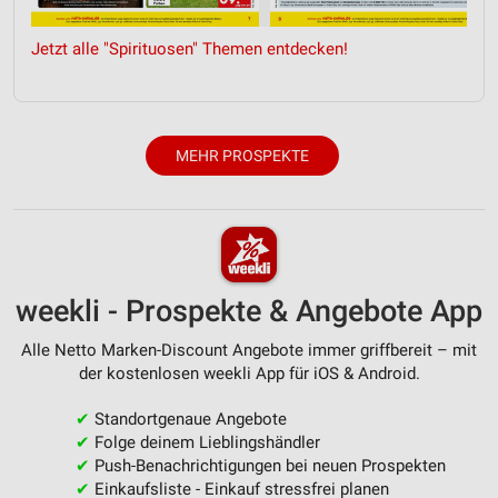
Verwendung genauer Standortdaten
Jetzt alle "Spirituosen" Themen entdecken!
Geräte anhand von aktiv angeforderten
Informationen identifizieren
Nicht-IAB-Verarbeitungszwecke:
MEHR PROSPEKTE
Notwendig
Performance
Funktional
Werbung
weekli - Prospekte & Angebote App
Alle Netto Marken-Discount Angebote immer griffbereit – mit
der kostenlosen weekli App für iOS & Android.
✔
Standortgenaue Angebote
✔
Folge deinem Lieblingshändler
✔
Push-Benachrichtigungen bei neuen Prospekten
✔
Einkaufsliste - Einkauf stressfrei planen