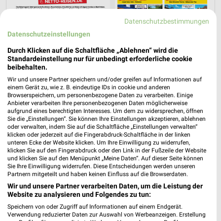
Datenschutzbestimmungen
Datenschutzeinstellungen
Durch Klicken auf die Schaltfläche „Ablehnen“ wird die
Standardeinstellung nur für unbedingt erforderliche cookie
beibehalten.
Wir und unsere Partner speichern und/oder greifen auf Informationen auf
einem Gerät zu, wie z. B. eindeutige IDs in cookie und anderen
Browserspeichern, um personenbezogene Daten zu verarbeiten. Einige
Anbieter verarbeiten Ihre personenbezogenen Daten möglicherweise
aufgrund eines berechtigten Interesses. Um dem zu widersprechen, öffnen
Sie die „Einstellungen“. Sie können Ihre Einstellungen akzeptieren, ablehnen
oder verwalten, indem Sie auf die Schaltfläche „Einstellungen verwalten“
klicken oder jederzeit auf die Fingerabdruck-Schaltfläche in der linken
unteren Ecke der Website klicken. Um Ihre Einwilligung zu widerrufen,
Jetzt alle "Urlaub & Reisen" Themen entdecken!
klicken Sie auf den Fingerabdruck oder den Link in der Fußzeile der Website
und klicken Sie auf den Menüpunkt „Meine Daten“. Auf dieser Seite können
Sie Ihre Einwilligung widerrufen. Diese Entscheidungen werden unseren
Partnern mitgeteilt und haben keinen Einfluss auf die Browserdaten.
Wir und unsere Partner verarbeiten Daten, um die Leistung der
Website zu analysieren und Folgendes zu tun:
Speichern von oder Zugriff auf Informationen auf einem Endgerät.
Verwendung reduzierter Daten zur Auswahl von Werbeanzeigen. Erstellung