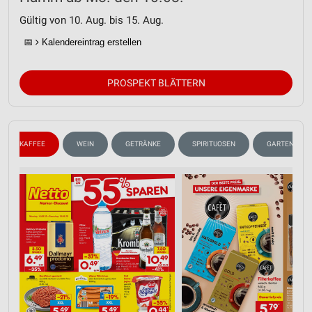
Gültig von 10. Aug. bis 15. Aug.
📅
Kalendereintrag erstellen
PROSPEKT BLÄTTERN
KAFFEE
WEIN
GETRÄNKE
SPIRITUOSEN
GARTEN & BA