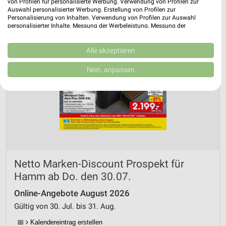
von Profilen für personalisierte Werbung. Verwendung von Profilen zur
Auswahl personalisierter Werbung. Erstellung von Profilen zur
Personalisierung von Inhalten. Verwendung von Profilen zur Auswahl
personalisierter Inhalte. Messung der Werbeleistung. Messung der
Performance von Inhalten. Analyse von Zielgruppen durch Statistiken oder
Kombinationen von Daten aus verschiedenen Quellen. Entwicklung und
Verbesserung der Angebote. Verwendung reduzierter Daten zur Auswahl
Alle akzeptieren
❯
von Inhalten.
Daten können außerhalb der Europäischen Union weitergegeben und in die
Nein, anpassen
USA gesendet werden.
Ihre Einwilligung und die cookie Richtlinie gelten ausschließlich für diese
Website/App.
Partnerliste anzeigen (1 IAB-Anbieter)
Wir nutzen Ihre Daten für folgende Zwecke:
IAB-Verarbeitungszwecke:
Speichern von oder Zugriff auf Informationen
auf einem Endgerät
Netto Marken-Discount Prospekt für
Hamm ab Do. den 30.07.
Verwendung reduzierter Daten zur Auswahl von
Werbeanzeigen
Online-Angebote August 2026
Erstellung von Profilen für personalisierte
Gültig von 30. Jul. bis 31. Aug.
Werbung
📅
Kalendereintrag erstellen