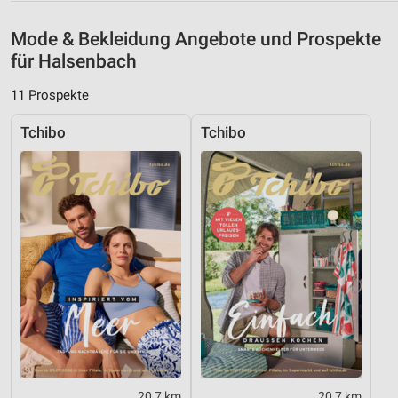
Speichern von oder Zugriff auf Informationen
auf einem Endgerät
Mode & Bekleidung Angebote und Prospekte
Verwendung reduzierter Daten zur Auswahl von
für Halsenbach
Werbeanzeigen
11 Prospekte
Erstellung von Profilen für personalisierte
Werbung
Tchibo
Tchibo
Verwendung von Profilen zur Auswahl
personalisierter Werbung
Erstellung von Profilen zur Personalisierung
von Inhalten
Verwendung von Profilen zur Auswahl
personalisierter Inhalte
Messung der Werbeleistung
Messung der Performance von Inhalten
Analyse von Zielgruppen durch Statistiken oder
20,7 km
20,7 km