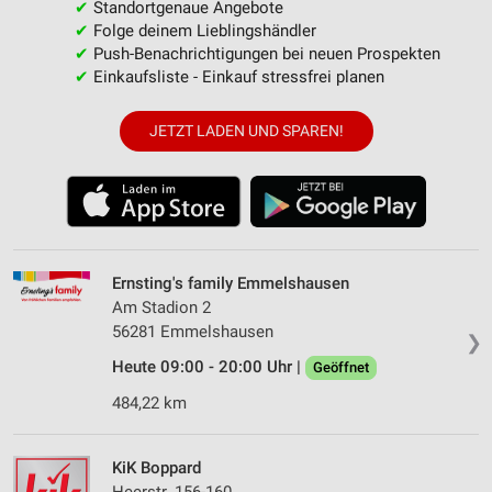
✔
Standortgenaue Angebote
✔
Folge deinem Lieblingshändler
✔
Push-Benachrichtigungen bei neuen Prospekten
✔
Einkaufsliste - Einkauf stressfrei planen
JETZT LADEN UND SPAREN!
Ernsting's family Emmelshausen
Am Stadion 2
56281 Emmelshausen
❯
Heute 09:00 - 20:00 Uhr |
Geöffnet
484,22 km
KiK Boppard
Heerstr. 156-160