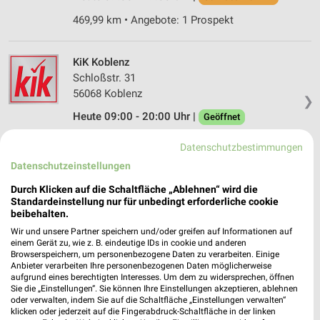
469,99 km • Angebote: 1 Prospekt
KiK Koblenz
Schloßstr. 31
56068 Koblenz
❯
Heute 09:00 - 20:00 Uhr |
Geöffnet
468,86 km • Angebote: 1 Prospekt
Datenschutzbestimmungen
Datenschutzeinstellungen
ZEEMANN KOBLENZ
Durch Klicken auf die Schaltfläche „Ablehnen“ wird die
Schloßstrasse 46-48
Standardeinstellung nur für unbedingt erforderliche cookie
56068 KOBLENZ
beibehalten.
❯
Wir und unsere Partner speichern und/oder greifen auf Informationen auf
Heute 09:00 - 19:00 Uhr |
Schließt in 6 Min.
einem Gerät zu, wie z. B. eindeutige IDs in cookie und anderen
Browserspeichern, um personenbezogene Daten zu verarbeiten. Einige
468,97 km • Angebote: 2 Prospekte
Anbieter verarbeiten Ihre personenbezogenen Daten möglicherweise
aufgrund eines berechtigten Interesses. Um dem zu widersprechen, öffnen
Sie die „Einstellungen“. Sie können Ihre Einstellungen akzeptieren, ablehnen
oder verwalten, indem Sie auf die Schaltfläche „Einstellungen verwalten“
H&M Koblenz
klicken oder jederzeit auf die Fingerabdruck-Schaltfläche in der linken
Casinostraße