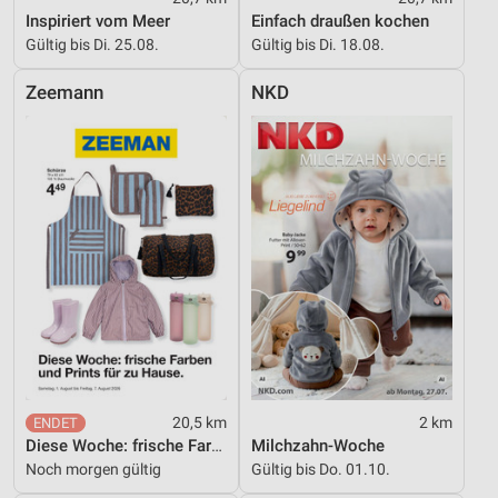
Kombinationen von Daten aus verschiedenen
Inspiriert vom Meer
Einfach draußen kochen
Quellen
Gültig bis Di. 25.08.
Gültig bis Di. 18.08.
Entwicklung und Verbesserung der Angebote
Zeemann
NKD
Verwendung reduzierter Daten zur Auswahl von
Inhalten
IAB-Besonderheiten:
Verwendung genauer Standortdaten
Geräte anhand von aktiv angeforderten
Informationen identifizieren
Nicht-IAB-Verarbeitungszwecke:
Notwendig
Performance
20,5 km
2 km
Funktional
Diese Woche: frische Farben und Prints für zu Hause.
Milchzahn-Woche
Noch morgen gültig
Gültig bis Do. 01.10.
Werbung