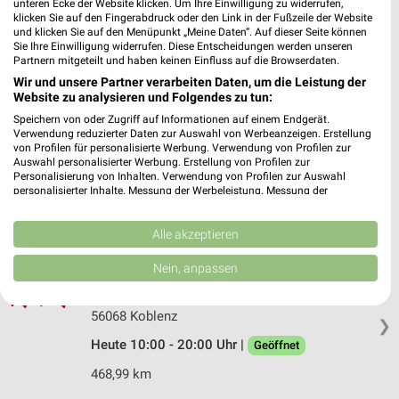
unteren Ecke der Website klicken. Um Ihre Einwilligung zu widerrufen,
56068 Koblenz
klicken Sie auf den Fingerabdruck oder den Link in der Fußzeile der Website
❯
und klicken Sie auf den Menüpunkt „Meine Daten“. Auf dieser Seite können
Heute 10:00 - 20:00 Uhr |
Geöffnet
Sie Ihre Einwilligung widerrufen. Diese Entscheidungen werden unseren
Partnern mitgeteilt und haben keinen Einfluss auf die Browserdaten.
468,71 km
Wir und unsere Partner verarbeiten Daten, um die Leistung der
Website zu analysieren und Folgendes zu tun:
Speichern von oder Zugriff auf Informationen auf einem Endgerät.
Woolworth Koblenz
Verwendung reduzierter Daten zur Auswahl von Werbeanzeigen. Erstellung
Löhrstr. 68
von Profilen für personalisierte Werbung. Verwendung von Profilen zur
Auswahl personalisierter Werbung. Erstellung von Profilen zur
56068 Koblenz
❯
Personalisierung von Inhalten. Verwendung von Profilen zur Auswahl
personalisierter Inhalte. Messung der Werbeleistung. Messung der
Heute 09:00 - 20:00 Uhr |
Geöffnet
Performance von Inhalten. Analyse von Zielgruppen durch Statistiken oder
Kombinationen von Daten aus verschiedenen Quellen. Entwicklung und
468,95 km
Verbesserung der Angebote. Verwendung reduzierter Daten zur Auswahl
Alle akzeptieren
von Inhalten.
Daten können außerhalb der Europäischen Union weitergegeben und in die
Nein, anpassen
H&M Koblenz
USA gesendet werden.
Hohenfelder Straße 22
Ihre Einwilligung und die cookie Richtlinie gelten ausschließlich für diese
Website/App.
56068 Koblenz
❯
Partnerliste anzeigen (1 IAB-Anbieter)
Heute 10:00 - 20:00 Uhr |
Geöffnet
Wir nutzen Ihre Daten für folgende Zwecke:
468,99 km
IAB-Verarbeitungszwecke: