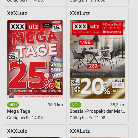
Verwendung reduzierter Daten zur Auswahl von
XXXLutz
XXXLutz
Werbeanzeigen
Erstellung von Profilen für personalisierte
Werbung
Verwendung von Profilen zur Auswahl
personalisierter Werbung
Erstellung von Profilen zur Personalisierung
von Inhalten
Verwendung von Profilen zur Auswahl
personalisierter Inhalte
Messung der Werbeleistung
38,3 km
38,3 km
Mega Tage
Spezial-Prospekt der Marken
Messung der Performance von Inhalten
Gültig bis Fr. 14.08.
Gültig bis Fr. 21.08.
Analyse von Zielgruppen durch Statistiken oder
Kombinationen von Daten aus verschiedenen
XXXLutz
XXXLutz
Quellen