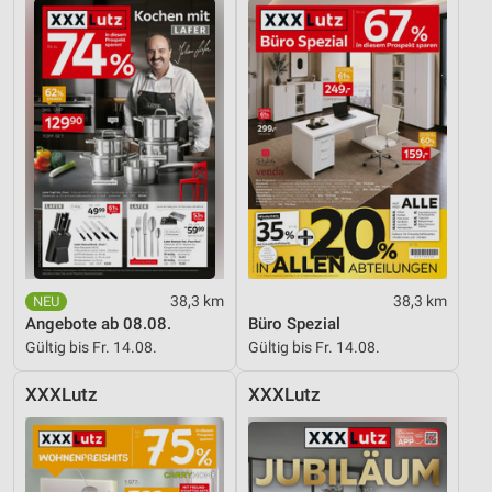
Entwicklung und Verbesserung der Angebote
Verwendung reduzierter Daten zur Auswahl von
Inhalten
IAB-Besonderheiten:
Verwendung genauer Standortdaten
Geräte anhand von aktiv angeforderten
Informationen identifizieren
Nicht-IAB-Verarbeitungszwecke:
38,3 km
38,3 km
Notwendig
Angebote ab 08.08.
Büro Spezial
Performance
Gültig bis Fr. 14.08.
Gültig bis Fr. 14.08.
Funktional
XXXLutz
XXXLutz
Werbung