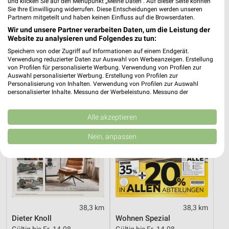
und klicken Sie auf den Menüpunkt „Meine Daten“. Auf dieser Seite können
Sie Ihre Einwilligung widerrufen. Diese Entscheidungen werden unseren
40 km
1,9 km
Partnern mitgeteilt und haben keinen Einfluss auf die Browserdaten.
Hot Sommer Sale
Angebote ab 10.08.
Wir und unsere Partner verarbeiten Daten, um die Leistung der
Gültig bis Sa. 29.08.
Gültig ab Mo. 10.08.
Website zu analysieren und Folgendes zu tun:
Speichern von oder Zugriff auf Informationen auf einem Endgerät.
XXXLutz
XXXLutz
Verwendung reduzierter Daten zur Auswahl von Werbeanzeigen. Erstellung
von Profilen für personalisierte Werbung. Verwendung von Profilen zur
Auswahl personalisierter Werbung. Erstellung von Profilen zur
Personalisierung von Inhalten. Verwendung von Profilen zur Auswahl
personalisierter Inhalte. Messung der Werbeleistung. Messung der
Performance von Inhalten. Analyse von Zielgruppen durch Statistiken oder
Kombinationen von Daten aus verschiedenen Quellen. Entwicklung und
Verbesserung der Angebote. Verwendung reduzierter Daten zur Auswahl
Alle akzeptieren
von Inhalten.
Daten können außerhalb der Europäischen Union weitergegeben und in die
Nein, anpassen
USA gesendet werden.
Ihre Einwilligung und die cookie Richtlinie gelten ausschließlich für diese
Website/App.
Partnerliste anzeigen (1 IAB-Anbieter)
Wir nutzen Ihre Daten für folgende Zwecke:
IAB-Verarbeitungszwecke:
38,3 km
38,3 km
Speichern von oder Zugriff auf Informationen
Dieter Knoll
Wohnen Spezial
auf einem Endgerät
Gültig bis Fr. 14.08.
Gültig bis Fr. 14.08.