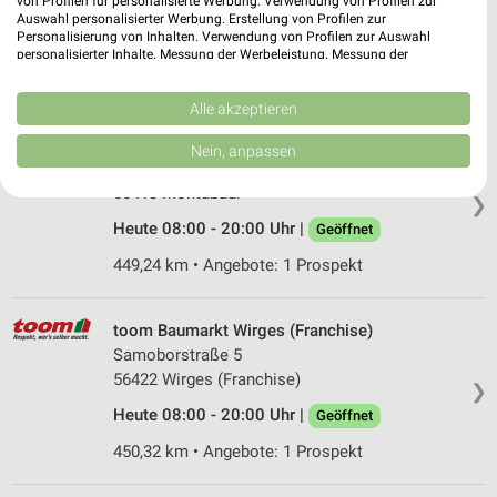
von Profilen für personalisierte Werbung. Verwendung von Profilen zur
55411 Bingen
❯
Auswahl personalisierter Werbung. Erstellung von Profilen zur
Personalisierung von Inhalten. Verwendung von Profilen zur Auswahl
Heute 08:00 - 20:00 Uhr |
Geöffnet
personalisierter Inhalte. Messung der Werbeleistung. Messung der
Performance von Inhalten. Analyse von Zielgruppen durch Statistiken oder
477,76 km • Angebote: 1 Prospekt
Kombinationen von Daten aus verschiedenen Quellen. Entwicklung und
Verbesserung der Angebote. Verwendung reduzierter Daten zur Auswahl
Alle akzeptieren
von Inhalten.
OBI Montabaur
Daten können außerhalb der Europäischen Union weitergegeben und in die
Nein, anpassen
USA gesendet werden.
Am Alten Galgen 2
Ihre Einwilligung und die cookie Richtlinie gelten ausschließlich für diese
56410 Montabaur
❯
Website/App.
Heute 08:00 - 20:00 Uhr |
Geöffnet
Partnerliste anzeigen (1 IAB-Anbieter)
Wir nutzen Ihre Daten für folgende Zwecke:
449,24 km • Angebote: 1 Prospekt
IAB-Verarbeitungszwecke:
Speichern von oder Zugriff auf Informationen
toom Baumarkt Wirges (Franchise)
auf einem Endgerät
Samoborstraße 5
56422 Wirges (Franchise)
Verwendung reduzierter Daten zur Auswahl von
❯
Werbeanzeigen
Heute 08:00 - 20:00 Uhr |
Geöffnet
Erstellung von Profilen für personalisierte
450,32 km • Angebote: 1 Prospekt
Werbung