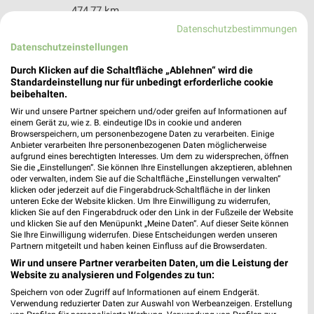
474,77 km
Datenschutzbestimmungen
Datenschutzeinstellungen
Globus Baumarkt Zell
Auf dem Barl
Durch Klicken auf die Schaltfläche „Ablehnen“ wird die
Standardeinstellung nur für unbedingt erforderliche cookie
56856 Zell
❯
beibehalten.
Heute 09:00 - 20:00 Uhr |
Öffnet in 9 Min.
Wir und unsere Partner speichern und/oder greifen auf Informationen auf
einem Gerät zu, wie z. B. eindeutige IDs in cookie und anderen
514,89 km
Browserspeichern, um personenbezogene Daten zu verarbeiten. Einige
Anbieter verarbeiten Ihre personenbezogenen Daten möglicherweise
aufgrund eines berechtigten Interesses. Um dem zu widersprechen, öffnen
Sie die „Einstellungen“. Sie können Ihre Einstellungen akzeptieren, ablehnen
hagebaumarkt Ransbach-Baumbach
oder verwalten, indem Sie auf die Schaltfläche „Einstellungen verwalten“
Haselstr. 29
klicken oder jederzeit auf die Fingerabdruck-Schaltfläche in der linken
56235 Ransbach-Baumbach
unteren Ecke der Website klicken. Um Ihre Einwilligung zu widerrufen,
❯
klicken Sie auf den Fingerabdruck oder den Link in der Fußzeile der Website
Heute 08:30 - 18:30 Uhr |
Geöffnet
und klicken Sie auf den Menüpunkt „Meine Daten“. Auf dieser Seite können
Sie Ihre Einwilligung widerrufen. Diese Entscheidungen werden unseren
454,62 km
Partnern mitgeteilt und haben keinen Einfluss auf die Browserdaten.
Wir und unsere Partner verarbeiten Daten, um die Leistung der
Website zu analysieren und Folgendes zu tun:
toom Baumarkt Bingen
Speichern von oder Zugriff auf Informationen auf einem Endgerät.
Schultheiß-Kollei-Straße 11-17
Verwendung reduzierter Daten zur Auswahl von Werbeanzeigen. Erstellung