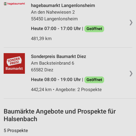
Verwendung von Profilen zur Auswahl
hagebaumarkt Langenlonsheim
personalisierter Werbung
An den Nahewiesen 2
55450 Langenlonsheim
❯
Erstellung von Profilen zur Personalisierung
von Inhalten
Heute 07:00 - 17:00 Uhr |
Geöffnet
481,39 km
Verwendung von Profilen zur Auswahl
personalisierter Inhalte
Sonderpreis Baumarkt Diez
Messung der Werbeleistung
Am Backsteinbrand 6
65582 Diez
Messung der Performance von Inhalten
❯
Heute 08:00 - 19:00 Uhr |
Geöffnet
Analyse von Zielgruppen durch Statistiken oder
Kombinationen von Daten aus verschiedenen
442,24 km • Angebote: 2 Prospekte
Quellen
Entwicklung und Verbesserung der Angebote
Baumärkte Angebote und Prospekte für
Halsenbach
Verwendung reduzierter Daten zur Auswahl von
Inhalten
5 Prospekte
IAB-Besonderheiten: