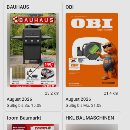
Verwendung genauer Standortdaten
BAUHAUS
OBI
Geräte anhand von aktiv angeforderten
Informationen identifizieren
Nicht-IAB-Verarbeitungszwecke:
Notwendig
Performance
Funktional
Werbung
23,2 km
21,4 km
August 2026
August 2026
Gültig bis Sa. 15.08.
Gültig bis Mo. 31.08.
toom Baumarkt
HKL BAUMASCHINEN