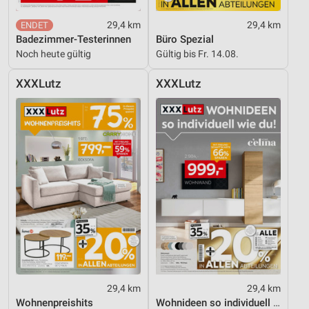
Notwendig
29,4 km
29,4 km
Performance
Badezimmer-Testerinnen
Büro Spezial
Noch heute gültig
Gültig bis Fr. 14.08.
Funktional
XXXLutz
XXXLutz
Werbung
29,4 km
29,4 km
Wohnenpreishits
Wohnideen so individuell wie du!