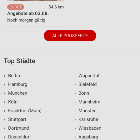
34,6 km
Angebote ab 03.08.
Noch morgen gültig
ALLE PROSPEKTE
Top Städte
›
Berlin
›
Wuppertal
›
Hamburg
›
Bielefeld
›
München
›
Bonn
›
Köln
›
Mannheim
›
Frankfurt (Main)
›
Münster
›
Stuttgart
›
Karlsruhe
›
Dortmund
›
Wiesbaden
›
Düsseldorf
›
Augsburg