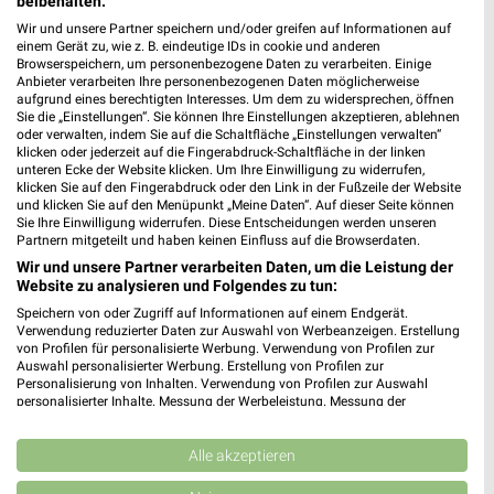
beibehalten.
Wir und unsere Partner speichern und/oder greifen auf Informationen auf
einem Gerät zu, wie z. B. eindeutige IDs in cookie und anderen
Browserspeichern, um personenbezogene Daten zu verarbeiten. Einige
Anbieter verarbeiten Ihre personenbezogenen Daten möglicherweise
aufgrund eines berechtigten Interesses. Um dem zu widersprechen, öffnen
Sie die „Einstellungen“. Sie können Ihre Einstellungen akzeptieren, ablehnen
oder verwalten, indem Sie auf die Schaltfläche „Einstellungen verwalten“
klicken oder jederzeit auf die Fingerabdruck-Schaltfläche in der linken
unteren Ecke der Website klicken. Um Ihre Einwilligung zu widerrufen,
klicken Sie auf den Fingerabdruck oder den Link in der Fußzeile der Website
und klicken Sie auf den Menüpunkt „Meine Daten“. Auf dieser Seite können
Sie Ihre Einwilligung widerrufen. Diese Entscheidungen werden unseren
Partnern mitgeteilt und haben keinen Einfluss auf die Browserdaten.
5,9 km
18,4 km
Wir und unsere Partner verarbeiten Daten, um die Leistung der
Angebote ab 03.08.
Angebote ab 01.08.
Website zu analysieren und Folgendes zu tun:
Noch morgen gültig
Noch heute gültig
Speichern von oder Zugriff auf Informationen auf einem Endgerät.
Verwendung reduzierter Daten zur Auswahl von Werbeanzeigen. Erstellung
von Profilen für personalisierte Werbung. Verwendung von Profilen zur
XXXLutz
XXXLutz
Auswahl personalisierter Werbung. Erstellung von Profilen zur
Personalisierung von Inhalten. Verwendung von Profilen zur Auswahl
personalisierter Inhalte. Messung der Werbeleistung. Messung der
Performance von Inhalten. Analyse von Zielgruppen durch Statistiken oder
Kombinationen von Daten aus verschiedenen Quellen. Entwicklung und
Verbesserung der Angebote. Verwendung reduzierter Daten zur Auswahl
Alle akzeptieren
von Inhalten.
Daten können außerhalb der Europäischen Union weitergegeben und in die