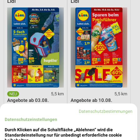
Lidl
Lidl
5,5 km
5,5 km
Angebote ab 03.08.
Angebote ab 10.08.
Noch morgen gültig
Gültig ab Mo. 10.08.
Datenschutzbestimmungen
Datenschutzeinstellungen
PENNY
toom Baumarkt
Durch Klicken auf die Schaltfläche „Ablehnen“ wird die
Standardeinstellung nur für unbedingt erforderliche cookie