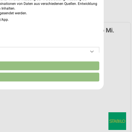
binationen von Daten aus verschiedenen Quellen. Entwicklung
 Inhalten.
gesendet werden.
e/App.
 Fachmarkt Prospekt für Empfingen ab Mi.
07.
29. Jul. bis 11. Aug.
reintrag erstellen
n
EKT BLÄTTERN