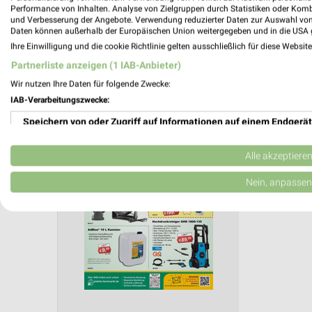
Aktuelle Angebote in dieser Filiale
Performance von Inhalten. Analyse von Zielgruppen durch Statistiken oder Kom
Anzahl Prospekte: 1
und Verbesserung der Angebote. Verwendung reduzierter Daten zur Auswahl von
Daten können außerhalb der Europäischen Union weitergegeben und in die USA 
Letztes Prospektupdate: vor 10 Tagen
Ihre Einwilligung und die cookie Richtlinie gelten ausschließlich für diese Websit
Partnerliste anzeigen (1 IAB-Anbieter)
Stabilo
Wir nutzen Ihre Daten für folgende Zwecke:
den 29.
IAB-Verarbeitungszwecke:
Gültig von 
Speichern von oder Zugriff auf Informationen auf einem Endgerät
📅
Kalende
Verwendung reduzierter Daten zur Auswahl von Werbeanzeigen
Alle akzeptiere
PROSP
Erstellung von Profilen für personalisierte Werbung
Nein, anpassen
❯
Verwendung von Profilen zur Auswahl personalisierter Werbung
Erstellung von Profilen zur Personalisierung von Inhalten
Verwendung von Profilen zur Auswahl personalisierter Inhalte
Messung der Werbeleistung