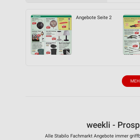
Messung der Performance von Inhalten
Analyse von Zielgruppen durch Statistiken oder Kombinationen 
Angebote Seite 2
Quellen
Entwicklung und Verbesserung der Angebote
Verwendung reduzierter Daten zur Auswahl von Inhalten
IAB-Besonderheiten:
Verwendung genauer Standortdaten
Geräte anhand von aktiv angeforderten Informationen identifizie
MEH
Nicht-IAB-Verarbeitungszwecke:
Notwendig
Performance
weekli - Pros
Funktional
Alle Stabilo Fachmarkt Angebote immer griffb
Werbung