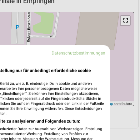
iliale in Empfingen
⛶
Datenschutzbestimmungen
tellung nur für unbedingt erforderliche cookie
erät zu, wie z. B. eindeutige IDs in cookie und anderen
verarbeiten Ihre personenbezogenen Daten möglicherweise
„Einstellungen“. Sie können Ihre Einstellungen akzeptieren,
 klicken oder jederzeit auf die Fingerabdruck-Schaltfläche in
Leaflet
|
©
OpenStreetMap
contributors
klicken Sie auf den Fingerabdruck oder den Link in der Fußzeile
önnen Sie Ihre Einwilligung widerrufen. Diese Entscheidungen
ten.
N
NAVIGATION MIT GOOGLE/IOS MAPS
ite zu analysieren und Folgendes zu tun:
reduzierter Daten zur Auswahl von Werbeanzeigen. Erstellung
ersonalisierter Werbung. Erstellung von Profilen zur
ierter Inhalte. Messung der Werbeleistung. Messung der