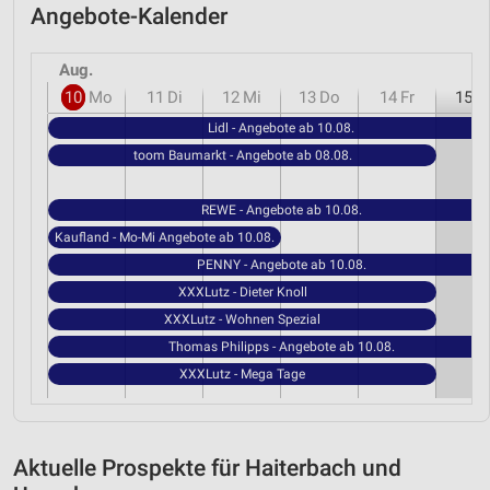
Angebote-Kalender
Aug.
10
Mo
11
Di
12
Mi
13
Do
14
Fr
15
S
Lidl - Angebote ab 10.08.
toom Baumarkt - Angebote ab 08.08.
REWE - Angebote ab 10.08.
Kaufland - Mo-Mi Angebote ab 10.08.
PENNY - Angebote ab 10.08.
XXXLutz - Dieter Knoll
XXXLutz - Wohnen Spezial
Thomas Philipps - Angebote ab 10.08.
XXXLutz - Mega Tage
Aktuelle Prospekte für Haiterbach und