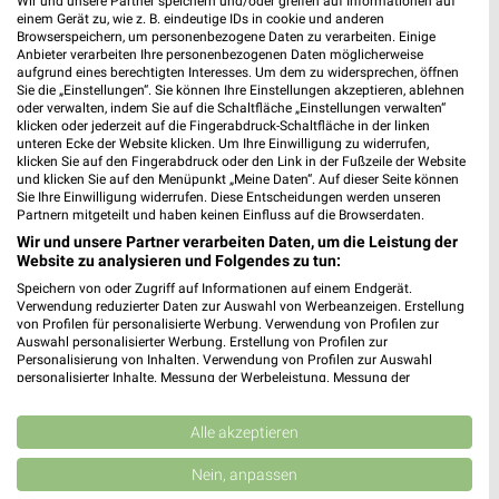
Wir und unsere Partner speichern und/oder greifen auf Informationen auf
XXXLutz
XXXLutz
einem Gerät zu, wie z. B. eindeutige IDs in cookie und anderen
Browserspeichern, um personenbezogene Daten zu verarbeiten. Einige
Anbieter verarbeiten Ihre personenbezogenen Daten möglicherweise
aufgrund eines berechtigten Interesses. Um dem zu widersprechen, öffnen
Sie die „Einstellungen“. Sie können Ihre Einstellungen akzeptieren, ablehnen
oder verwalten, indem Sie auf die Schaltfläche „Einstellungen verwalten“
klicken oder jederzeit auf die Fingerabdruck-Schaltfläche in der linken
unteren Ecke der Website klicken. Um Ihre Einwilligung zu widerrufen,
klicken Sie auf den Fingerabdruck oder den Link in der Fußzeile der Website
und klicken Sie auf den Menüpunkt „Meine Daten“. Auf dieser Seite können
Sie Ihre Einwilligung widerrufen. Diese Entscheidungen werden unseren
Partnern mitgeteilt und haben keinen Einfluss auf die Browserdaten.
Wir und unsere Partner verarbeiten Daten, um die Leistung der
Website zu analysieren und Folgendes zu tun:
Speichern von oder Zugriff auf Informationen auf einem Endgerät.
Verwendung reduzierter Daten zur Auswahl von Werbeanzeigen. Erstellung
von Profilen für personalisierte Werbung. Verwendung von Profilen zur
29,4 km
29,4 km
Auswahl personalisierter Werbung. Erstellung von Profilen zur
Küchen Preishits!
Wohnideen so individuell wie du!
Personalisierung von Inhalten. Verwendung von Profilen zur Auswahl
personalisierter Inhalte. Messung der Werbeleistung. Messung der
Gültig bis Fr. 21.08.
Gültig bis Fr. 14.08.
Performance von Inhalten. Analyse von Zielgruppen durch Statistiken oder
Kombinationen von Daten aus verschiedenen Quellen. Entwicklung und
XXXLutz
XXXLutz
Verbesserung der Angebote. Verwendung reduzierter Daten zur Auswahl
Alle akzeptieren
von Inhalten.
Daten können außerhalb der Europäischen Union weitergegeben und in die
Nein, anpassen
USA gesendet werden.