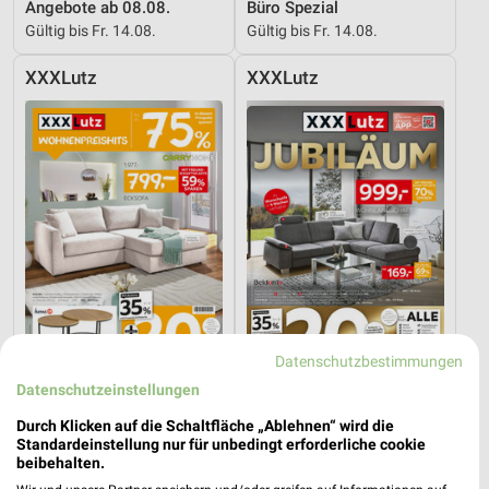
Angebote ab 08.08.
Büro Spezial
Gültig bis Fr. 14.08.
Gültig bis Fr. 14.08.
XXXLutz
XXXLutz
Datenschutzbestimmungen
Datenschutzeinstellungen
29,4 km
29,4 km
Wohnenpreishits
Angebote ab 08.08.
Durch Klicken auf die Schaltfläche „Ablehnen“ wird die
Standardeinstellung nur für unbedingt erforderliche cookie
Gültig bis Fr. 14.08.
Gültig bis Fr. 14.08.
beibehalten.