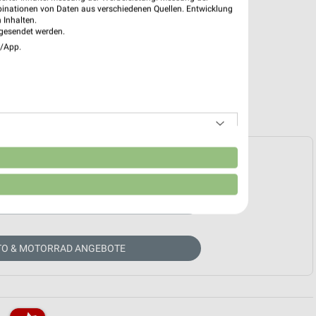
binationen von Daten aus verschiedenen Quellen. Entwicklung
 Inhalten.
gesendet werden.
e/App.
e Prospekte vorhanden.
n
HÄNDLER-WEBSEITE
TO & MOTORRAD ANGEBOTE