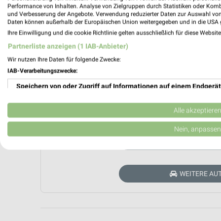
Performance von Inhalten. Analyse von Zielgruppen durch Statistiken oder Kom
und Verbesserung der Angebote. Verwendung reduzierter Daten zur Auswahl von
Daten können außerhalb der Europäischen Union weitergegeben und in die USA 
Ihre Einwilligung und die cookie Richtlinie gelten ausschließlich für diese Websit
Partnerliste anzeigen (1 IAB-Anbieter)
Wir nutzen Ihre Daten für folgende Zwecke:
IAB-Verarbeitungszwecke:
Speichern von oder Zugriff auf Informationen auf einem Endgerät
Verwendung reduzierter Daten zur Auswahl von Werbeanzeigen
Aktuell kein
Alle akzeptiere
Erstellung von Profilen für personalisierte Werbung
Nein, anpassen
ZUR 
Verwendung von Profilen zur Auswahl personalisierter Werbung
Erstellung von Profilen zur Personalisierung von Inhalten
WEITERE AU
Verwendung von Profilen zur Auswahl personalisierter Inhalte
Messung der Werbeleistung