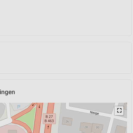
lingen
⛶