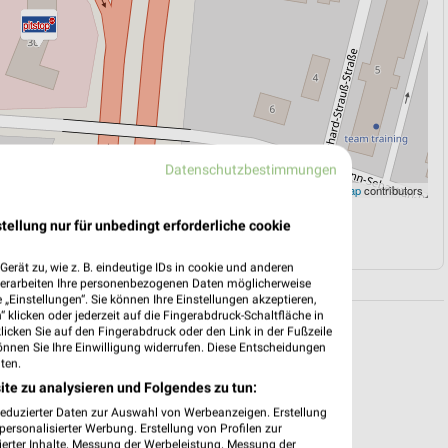
Datenschutzbestimmungen
Leaflet
|
©
OpenStreetMap
contributors
tellung nur für unbedingt erforderliche cookie
N
NAVIGATION MIT GOOGLE/IOS MAPS
erät zu, wie z. B. eindeutige IDs in cookie und anderen
verarbeiten Ihre personenbezogenen Daten möglicherweise
„Einstellungen“. Sie können Ihre Einstellungen akzeptieren,
 klicken oder jederzeit auf die Fingerabdruck-Schaltfläche in
klicken Sie auf den Fingerabdruck oder den Link in der Fußzeile
önnen Sie Ihre Einwilligung widerrufen. Diese Entscheidungen
ten.
ite zu analysieren und Folgendes zu tun:
reduzierter Daten zur Auswahl von Werbeanzeigen. Erstellung
ersonalisierter Werbung. Erstellung von Profilen zur
ierter Inhalte. Messung der Werbeleistung. Messung der