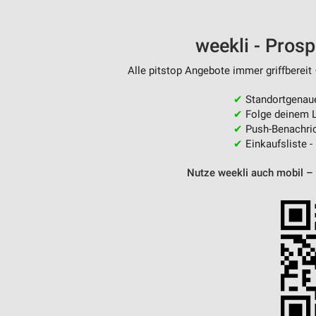
Messung der Performance von Inhalten
Analyse von Zielgruppen durch Statistiken oder Kombinationen 
weekli - Pros
Quellen
Alle pitstop Angebote immer griffbereit
Entwicklung und Verbesserung der Angebote
✔
Standortgenau
Verwendung reduzierter Daten zur Auswahl von Inhalten
✔
Folge deinem L
✔
Push-Benachric
IAB-Besonderheiten:
✔
Einkaufsliste -
Verwendung genauer Standortdaten
Nutze weekli auch mobil –
Geräte anhand von aktiv angeforderten Informationen identifizie
Nicht-IAB-Verarbeitungszwecke:
Notwendig
Performance
Funktional
Werbung