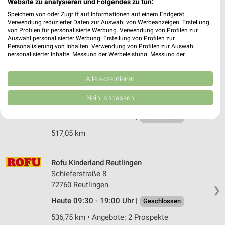
Website zu analysieren und Folgendes zu tun:
Seeäckerstraße 5
Speichern von oder Zugriff auf Informationen auf einem Endgerät.
71229 Leonberg
❯
Verwendung reduzierter Daten zur Auswahl von Werbeanzeigen. Erstellung
von Profilen für personalisierte Werbung. Verwendung von Profilen zur
Heute 09:30 - 19:00 Uhr |
Geschlossen
Auswahl personalisierter Werbung. Erstellung von Profilen zur
Personalisierung von Inhalten. Verwendung von Profilen zur Auswahl
517,49 km • Angebote: 2 Prospekte
personalisierter Inhalte. Messung der Werbeleistung. Messung der
Performance von Inhalten. Analyse von Zielgruppen durch Statistiken oder
Kombinationen von Daten aus verschiedenen Quellen. Entwicklung und
Ernsting's family Leonberg
Verbesserung der Angebote. Verwendung reduzierter Daten zur Auswahl
Alle akzeptieren
von Inhalten.
Leonbergerstraße 98-108
Daten können außerhalb der Europäischen Union weitergegeben und in die
Nein, anpassen
71229 Leonberg
USA gesendet werden.
❯
Ihre Einwilligung und die cookie Richtlinie gelten ausschließlich für diese
Heute 09:30 - 20:00 Uhr |
Geschlossen
Website/App.
517,05 km
Partnerliste anzeigen (1 IAB-Anbieter)
Wir nutzen Ihre Daten für folgende Zwecke:
IAB-Verarbeitungszwecke:
Rofu Kinderland Reutlingen
Schieferstraße 8
Speichern von oder Zugriff auf Informationen
auf einem Endgerät
72760 Reutlingen
❯
Heute 09:30 - 19:00 Uhr |
Geschlossen
Verwendung reduzierter Daten zur Auswahl von
Werbeanzeigen
536,75 km • Angebote: 2 Prospekte