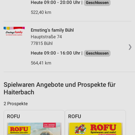
Heute 09:00 - 20:00 Uhr |
Geschlossen
Inhalten
522,40 km
IAB-Besonderheiten:
Verwendung genauer Standortdaten
Ernsting's family Bühl
Geräte anhand von aktiv angeforderten
Hauptstraße 74
Informationen identifizieren
77815 Bühl
❯
Nicht-IAB-Verarbeitungszwecke:
Heute 09:00 - 16:00 Uhr |
Geschlossen
Notwendig
564,41 km
Performance
Spielwaren Angebote und Prospekte für
Funktional
Haiterbach
Werbung
2 Prospekte
ROFU
ROFU