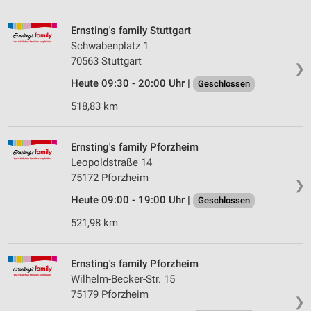
Erstellung von Profilen für personalisierte
Werbung
Ernsting's family Stuttgart
Schwabenplatz 1
Verwendung von Profilen zur Auswahl
70563 Stuttgart
personalisierter Werbung
❯
Heute 09:30 - 20:00 Uhr |
Geschlossen
Erstellung von Profilen zur Personalisierung
von Inhalten
518,83 km
Verwendung von Profilen zur Auswahl
personalisierter Inhalte
Ernsting's family Pforzheim
Leopoldstraße 14
Messung der Werbeleistung
75172 Pforzheim
❯
Heute 09:00 - 19:00 Uhr |
Geschlossen
Messung der Performance von Inhalten
521,98 km
Analyse von Zielgruppen durch Statistiken oder
Kombinationen von Daten aus verschiedenen
Quellen
Ernsting's family Pforzheim
Wilhelm-Becker-Str. 15
Entwicklung und Verbesserung der Angebote
75179 Pforzheim
❯
Verwendung reduzierter Daten zur Auswahl von