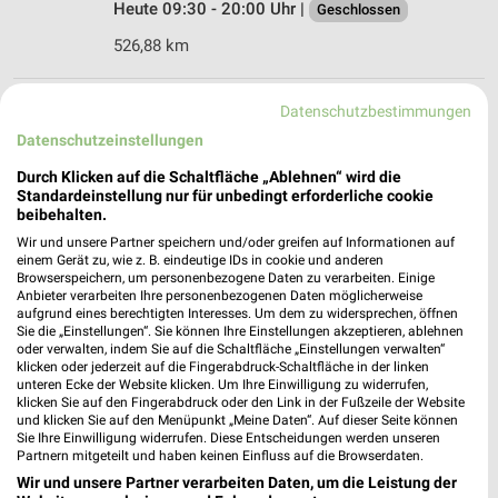
Heute 09:30 - 20:00 Uhr |
Geschlossen
526,88 km
Ernsting's family Sindelfingen
Datenschutzbestimmungen
Mercedesstraße 12
Datenschutzeinstellungen
71063 Sindelfingen
❯
Durch Klicken auf die Schaltfläche „Ablehnen“ wird die
Heute 09:30 - 20:00 Uhr |
Standardeinstellung nur für unbedingt erforderliche cookie
Geschlossen
beibehalten.
525,63 km
Wir und unsere Partner speichern und/oder greifen auf Informationen auf
einem Gerät zu, wie z. B. eindeutige IDs in cookie und anderen
Browserspeichern, um personenbezogene Daten zu verarbeiten. Einige
Anbieter verarbeiten Ihre personenbezogenen Daten möglicherweise
Rofu Kinderland Zimmern ob Rottweil
aufgrund eines berechtigten Interesses. Um dem zu widersprechen, öffnen
Raiffeisenstraße 9
Sie die „Einstellungen“. Sie können Ihre Einstellungen akzeptieren, ablehnen
78658 Zimmern ob Rottweil
oder verwalten, indem Sie auf die Schaltfläche „Einstellungen verwalten“
❯
klicken oder jederzeit auf die Fingerabdruck-Schaltfläche in der linken
Heute 09:30 - 19:00 Uhr |
Geschlossen
unteren Ecke der Website klicken. Um Ihre Einwilligung zu widerrufen,
klicken Sie auf den Fingerabdruck oder den Link in der Fußzeile der Website
592,41 km • Angebote: 2 Prospekte
und klicken Sie auf den Menüpunkt „Meine Daten“. Auf dieser Seite können
Sie Ihre Einwilligung widerrufen. Diese Entscheidungen werden unseren
Partnern mitgeteilt und haben keinen Einfluss auf die Browserdaten.
Wir und unsere Partner verarbeiten Daten, um die Leistung der
Rofu Kinderland Leonberg