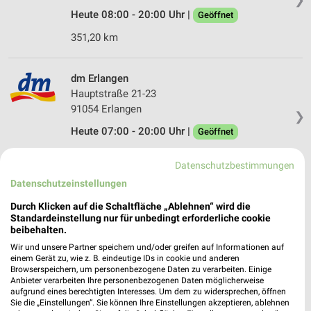
Heute 08:00 - 20:00 Uhr |
Geöffnet
351,20 km
dm Erlangen
Hauptstraße 21-23
91054 Erlangen
❯
Heute 07:00 - 20:00 Uhr |
Geöffnet
365,76 km
Datenschutzbestimmungen
Datenschutzeinstellungen
Douglas Erlangen Arcaden
Durch Klicken auf die Schaltfläche „Ablehnen“ wird die
Nürnberger Str. 7
Standardeinstellung nur für unbedingt erforderliche cookie
91052 Erlangen
beibehalten.
❯
Heute 09:30 - 20:00 Uhr |
Wir und unsere Partner speichern und/oder greifen auf Informationen auf
Öffnet in 29 Min.
einem Gerät zu, wie z. B. eindeutige IDs in cookie und anderen
Browserspeichern, um personenbezogene Daten zu verarbeiten. Einige
366,07 km
Anbieter verarbeiten Ihre personenbezogenen Daten möglicherweise
aufgrund eines berechtigten Interesses. Um dem zu widersprechen, öffnen
Sie die „Einstellungen“. Sie können Ihre Einstellungen akzeptieren, ablehnen