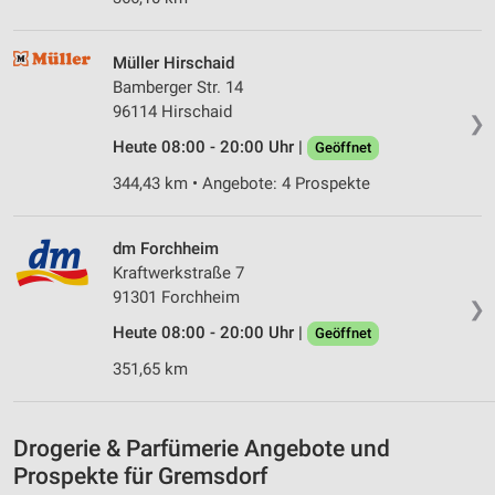
IAB-Verarbeitungszwecke:
Speichern von oder Zugriff auf Informationen
auf einem Endgerät
Müller Hirschaid
Bamberger Str. 14
Verwendung reduzierter Daten zur Auswahl von
96114 Hirschaid
❯
Werbeanzeigen
Heute 08:00 - 20:00 Uhr |
Geöffnet
Erstellung von Profilen für personalisierte
344,43 km • Angebote: 4 Prospekte
Werbung
Verwendung von Profilen zur Auswahl
dm Forchheim
personalisierter Werbung
Kraftwerkstraße 7
91301 Forchheim
Erstellung von Profilen zur Personalisierung
❯
von Inhalten
Heute 08:00 - 20:00 Uhr |
Geöffnet
Verwendung von Profilen zur Auswahl
351,65 km
personalisierter Inhalte
Messung der Werbeleistung
Drogerie & Parfümerie Angebote und
Prospekte für Gremsdorf
Messung der Performance von Inhalten