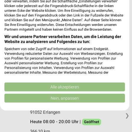
dm Erlangen
oder verwalten, indem Sie auf die Schaltfläche „Einstellungen verwalten“
klicken oder jederzeit auf die Fingerabdruck-Schaltfläche in der linken
Nürnberger Straße 7
unteren Ecke der Website klicken. Um Ihre Einwilligung zu widerrufen,
91052 Erlangen
klicken Sie auf den Fingerabdruck oder den Link in der Fußzeile der Website
❯
und klicken Sie auf den Menüpunkt „Meine Daten“. Auf dieser Seite können
Heute 08:30 - 20:00 Uhr |
Geöffnet
Sie Ihre Einwilligung widerrufen. Diese Entscheidungen werden unseren
Partnern mitgeteilt und haben keinen Einfluss auf die Browserdaten.
366,03 km
Wir und unsere Partner verarbeiten Daten, um die Leistung der
Website zu analysieren und Folgendes zu tun:
Speichern von oder Zugriff auf Informationen auf einem Endgerät.
Müller Erlangen
Verwendung reduzierter Daten zur Auswahl von Werbeanzeigen. Erstellung
Nürnberger Str. 10
von Profilen für personalisierte Werbung. Verwendung von Profilen zur
91052 Erlangen
Auswahl personalisierter Werbung. Erstellung von Profilen zur
❯
Personalisierung von Inhalten. Verwendung von Profilen zur Auswahl
Heute 09:00 - 20:00 Uhr |
Geöffnet
personalisierter Inhalte. Messung der Werbeleistung. Messung der
Performance von Inhalten. Analyse von Zielgruppen durch Statistiken oder
365,99 km • Angebote: 4 Prospekte
Kombinationen von Daten aus verschiedenen Quellen. Entwicklung und
Verbesserung der Angebote. Verwendung reduzierter Daten zur Auswahl
Alle akzeptieren
von Inhalten.
Daten können außerhalb der Europäischen Union weitergegeben und in die
Nein, anpassen
dm Erlangen
USA gesendet werden.
Nürnberger Straße 24
Ihre Einwilligung und die cookie Richtlinie gelten ausschließlich für diese
Website/App.
91052 Erlangen
❯
Partnerliste anzeigen (1 IAB-Anbieter)
Heute 08:00 - 20:00 Uhr |
Geöffnet
Wir nutzen Ihre Daten für folgende Zwecke:
366,10 km