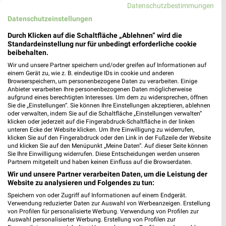
0 km
0 km
Datenschutzbestimmungen
Rheuma Katalog 2026
Diabetes-Flyer
Datenschutzeinstellungen
Gültig 2026
Gültig bis Di. 01.09.
Durch Klicken auf die Schaltfläche „Ablehnen“ wird die
Standardeinstellung nur für unbedingt erforderliche cookie
DocMorris
beibehalten.
Wir und unsere Partner speichern und/oder greifen auf Informationen auf
einem Gerät zu, wie z. B. eindeutige IDs in cookie und anderen
Browserspeichern, um personenbezogene Daten zu verarbeiten. Einige
Anbieter verarbeiten Ihre personenbezogenen Daten möglicherweise
aufgrund eines berechtigten Interesses. Um dem zu widersprechen, öffnen
Sie die „Einstellungen“. Sie können Ihre Einstellungen akzeptieren, ablehnen
oder verwalten, indem Sie auf die Schaltfläche „Einstellungen verwalten“
klicken oder jederzeit auf die Fingerabdruck-Schaltfläche in der linken
unteren Ecke der Website klicken. Um Ihre Einwilligung zu widerrufen,
klicken Sie auf den Fingerabdruck oder den Link in der Fußzeile der Website
und klicken Sie auf den Menüpunkt „Meine Daten“. Auf dieser Seite können
Sie Ihre Einwilligung widerrufen. Diese Entscheidungen werden unseren
Partnern mitgeteilt und haben keinen Einfluss auf die Browserdaten.
Wir und unsere Partner verarbeiten Daten, um die Leistung der
Website zu analysieren und Folgendes zu tun:
Speichern von oder Zugriff auf Informationen auf einem Endgerät.
0 km
Verwendung reduzierter Daten zur Auswahl von Werbeanzeigen. Erstellung
Frühjahr / Sommer 2026
von Profilen für personalisierte Werbung. Verwendung von Profilen zur
Gültig bis So. 13.09.
Auswahl personalisierter Werbung. Erstellung von Profilen zur