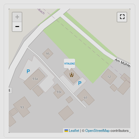
+
⛶
−
Leaflet
|
©
OpenStreetMap
contributors