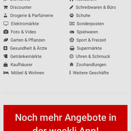
Discounter
Schreibwaren & Büro
Geräte anhand von aktiv angeforderten
Informationen identifizieren
Drogerie & Parfümerie
Schuhe
Elektromärkte
Sonderposten
Nicht-IAB-Verarbeitungszwecke:
Foto & Video
Spielwaren
Notwendig
Garten & Pflanzen
Sport & Freizeit
Performance
Gesundheit & Ärzte
Supermärkte
Getränkemärkte
Uhren & Schmuck
Funktional
Kaufhäuser
Zoohandlungen
Werbung
Möbel & Wohnen
Weitere Geschäfte
Noch mehr Angebote in
der weekli App!