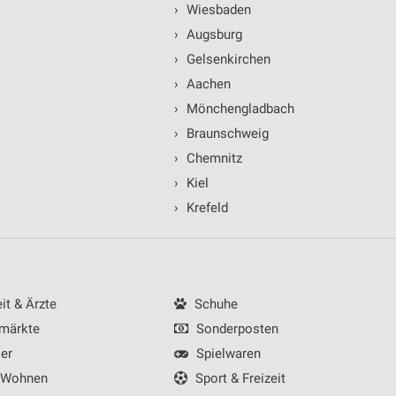
›
Wiesbaden
›
Augsburg
›
Gelsenkirchen
›
Aachen
ren
›
Mönchengladbach
›
Braunschweig
›
Chemnitz
›
Kiel
›
Krefeld
t & Ärzte
Schuhe
märkte
Sonderposten
er
Spielwaren
 Wohnen
Sport & Freizeit