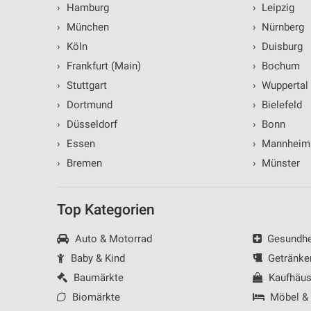
›
Hamburg
›
Leipzig
Verwendung reduzierter Daten zur Auswahl von Inhalten
›
München
›
Nürnberg
IAB-Besonderheiten:
›
Köln
›
Duisburg
Verwendung genauer Standortdaten
›
Frankfurt (Main)
›
Bochum
Geräte anhand von aktiv angeforderten Informationen identifizie
›
Stuttgart
›
Wuppertal
›
Dortmund
›
Bielefeld
Nicht-IAB-Verarbeitungszwecke:
›
Düsseldorf
›
Bonn
Notwendig
›
Essen
›
Mannheim
Performance
›
Bremen
›
Münster
Funktional
Top Kategorien
Werbung
Auto & Motorrad
Gesundhei
Baby & Kind
Getränke
Baumärkte
Kaufhäus
Biomärkte
Möbel &