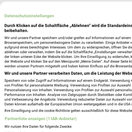
Datenschutzeinstellungen
Durch Klicken auf die Schaltfläche „Ablehnen“ wird die Standardeins
beibehalten.
Gesundheit & Ärzte Angebote
Wir und unsere Partner speichern und/oder greifen auf Informationen auf einem G
Browserspeichern, um personenbezogene Daten zu verarbeiten. Einige Anbieter 
aufgrund eines berechtigten Interesses. Um dem zu widersprechen, öffnen Sie die 
3 Prospekte
ablehnen oder verwalten, indem Sie auf die Schaltfläche „Einstellungen verwalten“
der linken unteren Ecke der Website klicken. Um Ihre Einwilligung zu widerrufen, 
SANICARE
DocMorris
der Website und klicken Sie auf den Menüpunkt „Meine Daten“. Auf dieser Seite k
werden unseren Partnern mitgeteilt und haben keinen Einfluss auf die Browserda
Wir und unsere Partner verarbeiten Daten, um die Leistung der Webs
Speichern von oder Zugriff auf Informationen auf einem Endgerät. Verwendung 
von Profilen für personalisierte Werbung. Verwendung von Profilen zur Auswahl p
Personalisierung von Inhalten. Verwendung von Profilen zur Auswahl personalis
Performance von Inhalten. Analyse von Zielgruppen durch Statistiken oder Kom
und Verbesserung der Angebote. Verwendung reduzierter Daten zur Auswahl von
Daten können außerhalb der Europäischen Union weitergegeben und in die USA 
Ihre Einwilligung und die cookie Richtlinie gelten ausschließlich für diese Websit
Partnerliste anzeigen (1 IAB-Anbieter)
Wir nutzen Ihre Daten für folgende Zwecke: