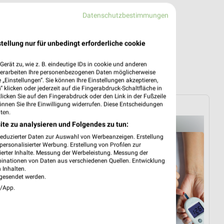
Datenschutzbestimmungen
tellung nur für unbedingt erforderliche cookie
erät zu, wie z. B. eindeutige IDs in cookie und anderen
verarbeiten Ihre personenbezogenen Daten möglicherweise
„Einstellungen“. Sie können Ihre Einstellungen akzeptieren,
 klicken oder jederzeit auf die Fingerabdruck-Schaltfläche in
klicken Sie auf den Fingerabdruck oder den Link in der Fußzeile
SANICARE
önnen Sie Ihre Einwilligung widerrufen. Diese Entscheidungen
ten.
ite zu analysieren und Folgendes zu tun:
reduzierter Daten zur Auswahl von Werbeanzeigen. Erstellung
ersonalisierter Werbung. Erstellung von Profilen zur
ierter Inhalte. Messung der Werbeleistung. Messung der
binationen von Daten aus verschiedenen Quellen. Entwicklung
 Inhalten.
gesendet werden.
e/App.