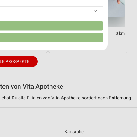
n
0 km
0 km
ommer 2026
Diabetes-Flyer
13.09.
Gültig bis Di. 01.09.
LE PROSPEKTE
iten von Vita Apotheke
iehst Du alle Filialen von Vita Apotheke sortiert nach Entfernung.
von Daten aus verschiedenen
›
Karlsruhe