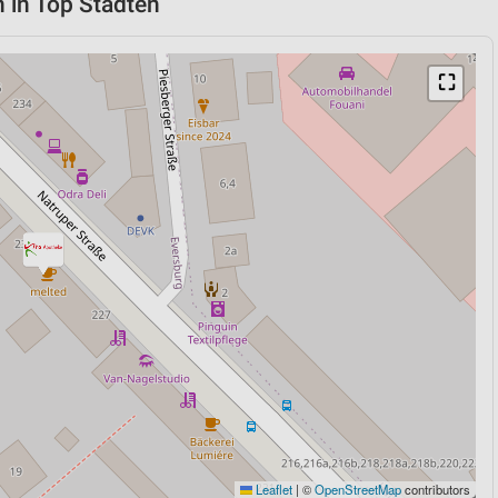
n in Top Städten
⛶
Leaflet
|
©
OpenStreetMap
contributors