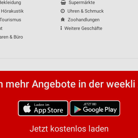
ekleidung
Supermärkte
 Hörakustik
Uhren & Schmuck
 Tourismus
Zoohandlungen
nt
Weitere Geschäfte
aren & Büro
 mehr Angebote in der weekli
Jetzt kostenlos laden