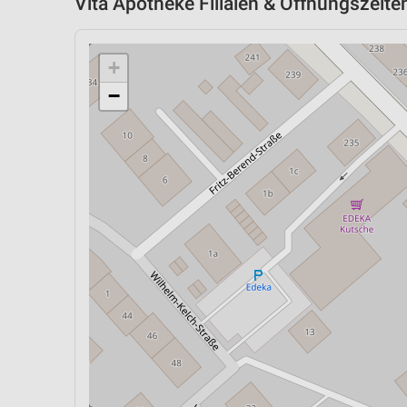
Vita Apotheke Filialen & Öffnungszeite
+
−