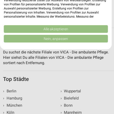
Verwendung reduzierter Daten zur Auswahl von Werbeanzeigen. Erstellung
Gültig bis Di. 01.09.
von Profilen für personalisierte Werbung. Verwendung von Profilen zur
Auswahl personalisierter Werbung. Erstellung von Profilen zur
Personalisierung von Inhalten. Verwendung von Profilen zur Auswahl
ALLE PROSPEKTE
personalisierter Inhalte. Messung der Werbeleistung. Messung der
Performance von Inhalten. Analyse von Zielgruppen durch Statistiken oder
Kombinationen von Daten aus verschiedenen Quellen. Entwicklung und
Verbesserung der Angebote. Verwendung reduzierter Daten zur Auswahl
Alle akzeptieren
von Inhalten.
Alle Filialen, Adressen und Öffnungszeiten
Daten können außerhalb der Europäischen Union weitergegeben und in die
Nein, anpassen
USA gesendet werden.
von VICA - Die ambulante Pflege
Ihre Einwilligung und die cookie Richtlinie gelten ausschließlich für diese
Website/App.
Du suchst die nächste Filiale von VICA - Die ambulante Pflege.
Partnerliste anzeigen (1 IAB-Anbieter)
Hier siehst Du alle Filialen von VICA - Die ambulante Pflege
sortiert nach Entfernung.
Wir nutzen Ihre Daten für folgende Zwecke:
IAB-Verarbeitungszwecke:
Speichern von oder Zugriff auf Informationen
Top Städte
auf einem Endgerät
›
Berlin
›
Wuppertal
Verwendung reduzierter Daten zur Auswahl von
Werbeanzeigen
›
Hamburg
›
Bielefeld
›
München
›
Bonn
Erstellung von Profilen für personalisierte
Werbung
›
Köln
›
Mannheim