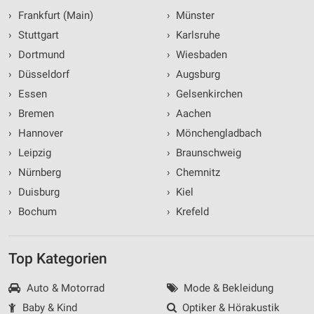
›
Frankfurt (Main)
›
Münster
Verwendung von Profilen zur Auswahl
personalisierter Werbung
›
Stuttgart
›
Karlsruhe
›
Dortmund
›
Wiesbaden
Erstellung von Profilen zur Personalisierung
›
Düsseldorf
›
Augsburg
von Inhalten
›
Essen
›
Gelsenkirchen
Verwendung von Profilen zur Auswahl
›
Bremen
›
Aachen
personalisierter Inhalte
›
Hannover
›
Mönchengladbach
Messung der Werbeleistung
›
Leipzig
›
Braunschweig
›
Nürnberg
›
Chemnitz
Messung der Performance von Inhalten
›
Duisburg
›
Kiel
Analyse von Zielgruppen durch Statistiken oder
›
Bochum
›
Krefeld
Kombinationen von Daten aus verschiedenen
Quellen
Entwicklung und Verbesserung der Angebote
Top Kategorien
Verwendung reduzierter Daten zur Auswahl von
Auto & Motorrad
Mode & Bekleidung
Inhalten
Baby & Kind
Optiker & Hörakustik