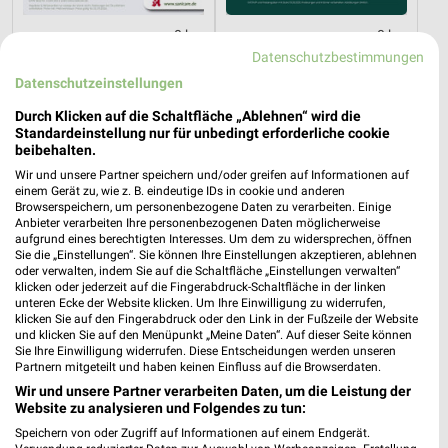
0 km
0 km
Rheuma Katalog 2026
Frühjahr / Sommer 2026
Datenschutzbestimmungen
Gültig 2026
Gültig bis So. 13.09.
Datenschutzeinstellungen
Durch Klicken auf die Schaltfläche „Ablehnen“ wird die
SANICARE
Standardeinstellung nur für unbedingt erforderliche cookie
beibehalten.
Wir und unsere Partner speichern und/oder greifen auf Informationen auf
einem Gerät zu, wie z. B. eindeutige IDs in cookie und anderen
Browserspeichern, um personenbezogene Daten zu verarbeiten. Einige
Anbieter verarbeiten Ihre personenbezogenen Daten möglicherweise
aufgrund eines berechtigten Interesses. Um dem zu widersprechen, öffnen
Sie die „Einstellungen“. Sie können Ihre Einstellungen akzeptieren, ablehnen
oder verwalten, indem Sie auf die Schaltfläche „Einstellungen verwalten“
klicken oder jederzeit auf die Fingerabdruck-Schaltfläche in der linken
unteren Ecke der Website klicken. Um Ihre Einwilligung zu widerrufen,
klicken Sie auf den Fingerabdruck oder den Link in der Fußzeile der Website
und klicken Sie auf den Menüpunkt „Meine Daten“. Auf dieser Seite können
Sie Ihre Einwilligung widerrufen. Diese Entscheidungen werden unseren
Partnern mitgeteilt und haben keinen Einfluss auf die Browserdaten.
Wir und unsere Partner verarbeiten Daten, um die Leistung der
Website zu analysieren und Folgendes zu tun:
0 km
Speichern von oder Zugriff auf Informationen auf einem Endgerät.
Diabetes-Flyer