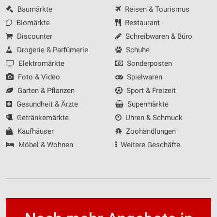
IAB-Besonderheiten:
Baumärkte
Reisen & Tourismus
Verwendung genauer Standortdaten
Biomärkte
Restaurant
Discounter
Schreibwaren & Büro
Geräte anhand von aktiv angeforderten
Informationen identifizieren
Drogerie & Parfümerie
Schuhe
Nicht-IAB-Verarbeitungszwecke:
Elektromärkte
Sonderposten
Foto & Video
Spielwaren
Notwendig
Garten & Pflanzen
Sport & Freizeit
Performance
Gesundheit & Ärzte
Supermärkte
Funktional
Getränkemärkte
Uhren & Schmuck
Kaufhäuser
Zoohandlungen
Werbung
Möbel & Wohnen
Weitere Geschäfte