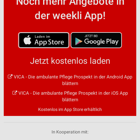
Noch mehr Angebote in
der weekli App!
Jetzt kostenlos laden
VICA - Die ambulante Pflege Prospekt in der Android App
blättern
VICA - Die ambulante Pflege Prospekt in der iOS App
blättern
Kostenlos im App Store erhältlich
In Kooperation mit: