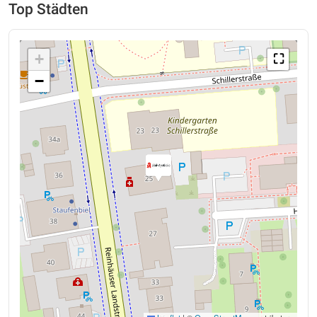
Top Städten
+
⛶
−