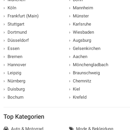
›
Köln
›
Mannheim
›
Frankfurt (Main)
›
Münster
›
Stuttgart
›
Karlsruhe
›
Dortmund
›
Wiesbaden
›
Düsseldorf
›
Augsburg
›
Essen
›
Gelsenkirchen
›
Bremen
›
Aachen
›
Hannover
›
Mönchengladbach
›
Leipzig
›
Braunschweig
›
Nürnberg
›
Chemnitz
›
Duisburg
›
Kiel
›
Bochum
›
Krefeld
Top Kategorien
Auto & Motorrad
Mode & Bekleidung