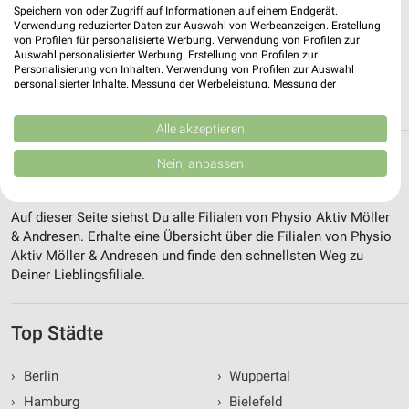
0 km
Speichern von oder Zugriff auf Informationen auf einem Endgerät.
Frühjahr / Sommer 2026
Verwendung reduzierter Daten zur Auswahl von Werbeanzeigen. Erstellung
Gültig bis So. 13.09.
von Profilen für personalisierte Werbung. Verwendung von Profilen zur
Auswahl personalisierter Werbung. Erstellung von Profilen zur
Personalisierung von Inhalten. Verwendung von Profilen zur Auswahl
personalisierter Inhalte. Messung der Werbeleistung. Messung der
ALLE PROSPEKTE
Performance von Inhalten. Analyse von Zielgruppen durch Statistiken oder
Kombinationen von Daten aus verschiedenen Quellen. Entwicklung und
Verbesserung der Angebote. Verwendung reduzierter Daten zur Auswahl
Alle akzeptieren
von Inhalten.
Alle Filialen, Adressen und Öffnungszeiten
Daten können außerhalb der Europäischen Union weitergegeben und in die
Nein, anpassen
USA gesendet werden.
von Physio Aktiv Möller & Andresen
Ihre Einwilligung und die cookie Richtlinie gelten ausschließlich für diese
Website/App.
Auf dieser Seite siehst Du alle Filialen von Physio Aktiv Möller
Partnerliste anzeigen (1 IAB-Anbieter)
& Andresen. Erhalte eine Übersicht über die Filialen von Physio
Aktiv Möller & Andresen und finde den schnellsten Weg zu
Wir nutzen Ihre Daten für folgende Zwecke:
Deiner Lieblingsfiliale.
IAB-Verarbeitungszwecke:
Speichern von oder Zugriff auf Informationen
auf einem Endgerät
Top Städte
Verwendung reduzierter Daten zur Auswahl von
Werbeanzeigen
›
Berlin
›
Wuppertal
›
Hamburg
›
Bielefeld