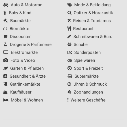
Auto & Motorrad
Mode & Bekleidung
IAB-Besonderheiten:
Baby & Kind
Optiker & Hörakustik
Verwendung genauer Standortdaten
Baumärkte
Reisen & Tourismus
Biomärkte
Restaurant
Geräte anhand von aktiv angeforderten
Informationen identifizieren
Discounter
Schreibwaren & Büro
Nicht-IAB-Verarbeitungszwecke:
Drogerie & Parfümerie
Schuhe
Elektromärkte
Sonderposten
Notwendig
Foto & Video
Spielwaren
Performance
Garten & Pflanzen
Sport & Freizeit
Funktional
Gesundheit & Ärzte
Supermärkte
Getränkemärkte
Uhren & Schmuck
Werbung
Kaufhäuser
Zoohandlungen
Möbel & Wohnen
Weitere Geschäfte