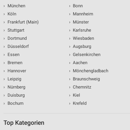
Erstellung von Profilen für personalisierte
Werbung
›
München
›
Bonn
›
Köln
›
Mannheim
Verwendung von Profilen zur Auswahl
›
Frankfurt (Main)
›
Münster
personalisierter Werbung
›
Stuttgart
›
Karlsruhe
Erstellung von Profilen zur Personalisierung
›
Dortmund
›
Wiesbaden
von Inhalten
›
Düsseldorf
›
Augsburg
Verwendung von Profilen zur Auswahl
›
Essen
›
Gelsenkirchen
personalisierter Inhalte
›
Bremen
›
Aachen
Messung der Werbeleistung
›
Hannover
›
Mönchengladbach
›
Leipzig
›
Braunschweig
Messung der Performance von Inhalten
›
Nürnberg
›
Chemnitz
Analyse von Zielgruppen durch Statistiken oder
›
Duisburg
›
Kiel
Kombinationen von Daten aus verschiedenen
Quellen
›
Bochum
›
Krefeld
Entwicklung und Verbesserung der Angebote
Top Kategorien
Verwendung reduzierter Daten zur Auswahl von
Inhalten