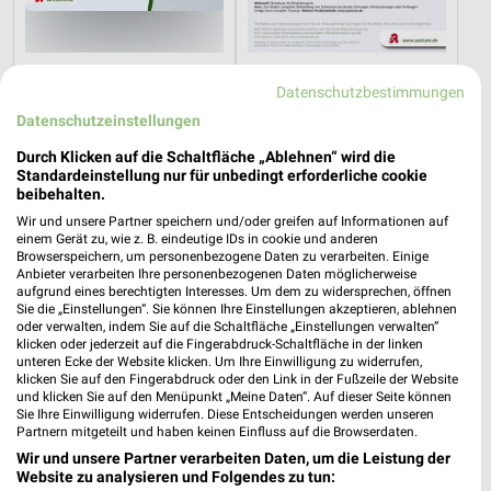
0 km
0 km
Datenschutzbestimmungen
Diabetes-Flyer
Rheuma Katalog 2026
Datenschutzeinstellungen
Gültig bis Di. 01.09.
Gültig 2026
Durch Klicken auf die Schaltfläche „Ablehnen“ wird die
DocMorris
Standardeinstellung nur für unbedingt erforderliche cookie
beibehalten.
Wir und unsere Partner speichern und/oder greifen auf Informationen auf
einem Gerät zu, wie z. B. eindeutige IDs in cookie und anderen
Browserspeichern, um personenbezogene Daten zu verarbeiten. Einige
Anbieter verarbeiten Ihre personenbezogenen Daten möglicherweise
aufgrund eines berechtigten Interesses. Um dem zu widersprechen, öffnen
Sie die „Einstellungen“. Sie können Ihre Einstellungen akzeptieren, ablehnen
oder verwalten, indem Sie auf die Schaltfläche „Einstellungen verwalten“
klicken oder jederzeit auf die Fingerabdruck-Schaltfläche in der linken
unteren Ecke der Website klicken. Um Ihre Einwilligung zu widerrufen,
klicken Sie auf den Fingerabdruck oder den Link in der Fußzeile der Website
und klicken Sie auf den Menüpunkt „Meine Daten“. Auf dieser Seite können
Sie Ihre Einwilligung widerrufen. Diese Entscheidungen werden unseren
Partnern mitgeteilt und haben keinen Einfluss auf die Browserdaten.
Wir und unsere Partner verarbeiten Daten, um die Leistung der
Website zu analysieren und Folgendes zu tun: