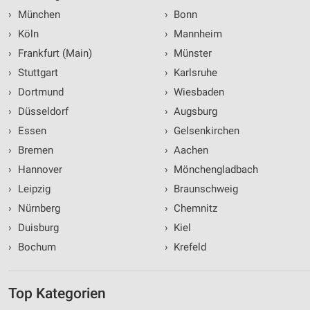
Werbung
›
München
›
Bonn
›
Köln
›
Mannheim
Verwendung von Profilen zur Auswahl
personalisierter Werbung
›
Frankfurt (Main)
›
Münster
›
Stuttgart
›
Karlsruhe
Erstellung von Profilen zur Personalisierung
von Inhalten
›
Dortmund
›
Wiesbaden
›
Düsseldorf
›
Augsburg
Verwendung von Profilen zur Auswahl
personalisierter Inhalte
›
Essen
›
Gelsenkirchen
›
Bremen
›
Aachen
Messung der Werbeleistung
›
Hannover
›
Mönchengladbach
Messung der Performance von Inhalten
›
Leipzig
›
Braunschweig
›
Nürnberg
›
Chemnitz
Analyse von Zielgruppen durch Statistiken oder
Kombinationen von Daten aus verschiedenen
›
Duisburg
›
Kiel
Quellen
›
Bochum
›
Krefeld
Entwicklung und Verbesserung der Angebote
Top Kategorien
Verwendung reduzierter Daten zur Auswahl von
Inhalten