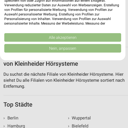
Speichern von oder Zugriff auf Informationen auf einem Endgerät.
Verwendung reduzierter Daten zur Auswahl von Werbeanzeigen. Erstellung
0 km
von Profilen für personalisierte Werbung. Verwendung von Profilen zur
Rheuma Katalog 2026
Auswahl personalisierter Werbung. Erstellung von Profilen zur
Gültig 2026
Personalisierung von Inhalten. Verwendung von Profilen zur Auswahl
personalisierter Inhalte. Messung der Werbeleistung. Messung der
Performance von Inhalten. Analyse von Zielgruppen durch Statistiken oder
Kombinationen von Daten aus verschiedenen Quellen. Entwicklung und
ALLE PROSPEKTE
Verbesserung der Angebote. Verwendung reduzierter Daten zur Auswahl
Alle akzeptieren
von Inhalten.
Daten können außerhalb der Europäischen Union weitergegeben und in die
Nein, anpassen
USA gesendet werden.
Alle Filialen, Adressen und Öffnungszeiten
Ihre Einwilligung und die cookie Richtlinie gelten ausschließlich für diese
Website/App.
von Kleinheider Hörsysteme
Partnerliste anzeigen (1 IAB-Anbieter)
Du suchst die nächste Filiale von Kleinheider Hörsysteme. Hier
Wir nutzen Ihre Daten für folgende Zwecke:
siehst Du alle Filialen von Kleinheider Hörsysteme sortiert nach
IAB-Verarbeitungszwecke:
Entfernung.
Speichern von oder Zugriff auf Informationen
auf einem Endgerät
Top Städte
Verwendung reduzierter Daten zur Auswahl von
Werbeanzeigen
›
Berlin
›
Wuppertal
Erstellung von Profilen für personalisierte
›
Hamburg
›
Bielefeld