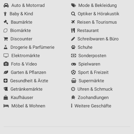
Auto & Motorrad
Mode & Bekleidung
IAB-Besonderheiten:
Baby & Kind
Optiker & Hörakustik
Verwendung genauer Standortdaten
Baumärkte
Reisen & Tourismus
Geräte anhand von aktiv angeforderten
Biomärkte
Restaurant
Informationen identifizieren
Discounter
Schreibwaren & Büro
Nicht-IAB-Verarbeitungszwecke:
Drogerie & Parfümerie
Schuhe
Notwendig
Elektromärkte
Sonderposten
Foto & Video
Spielwaren
Performance
Garten & Pflanzen
Sport & Freizeit
Funktional
Gesundheit & Ärzte
Supermärkte
Getränkemärkte
Uhren & Schmuck
Werbung
Kaufhäuser
Zoohandlungen
Möbel & Wohnen
Weitere Geschäfte