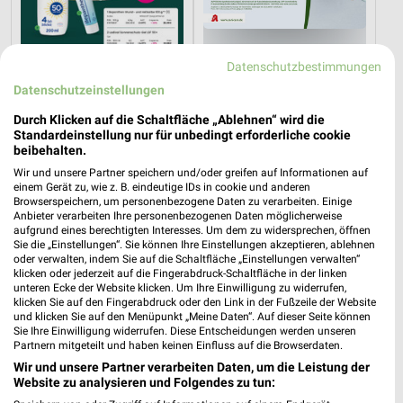
Datenschutzbestimmungen
0 km
0 km
Datenschutzeinstellungen
Frühjahr / Sommer 2026
Diabetes-Flyer
Gültig bis So. 13.09.
Gültig bis Di. 01.09.
Durch Klicken auf die Schaltfläche „Ablehnen“ wird die
Standardeinstellung nur für unbedingt erforderliche cookie
beibehalten.
SANICARE
Wir und unsere Partner speichern und/oder greifen auf Informationen auf
einem Gerät zu, wie z. B. eindeutige IDs in cookie und anderen
Browserspeichern, um personenbezogene Daten zu verarbeiten. Einige
Anbieter verarbeiten Ihre personenbezogenen Daten möglicherweise
aufgrund eines berechtigten Interesses. Um dem zu widersprechen, öffnen
Sie die „Einstellungen“. Sie können Ihre Einstellungen akzeptieren, ablehnen
oder verwalten, indem Sie auf die Schaltfläche „Einstellungen verwalten“
klicken oder jederzeit auf die Fingerabdruck-Schaltfläche in der linken
unteren Ecke der Website klicken. Um Ihre Einwilligung zu widerrufen,
klicken Sie auf den Fingerabdruck oder den Link in der Fußzeile der Website
und klicken Sie auf den Menüpunkt „Meine Daten“. Auf dieser Seite können
Sie Ihre Einwilligung widerrufen. Diese Entscheidungen werden unseren
Partnern mitgeteilt und haben keinen Einfluss auf die Browserdaten.
Wir und unsere Partner verarbeiten Daten, um die Leistung der
Website zu analysieren und Folgendes zu tun: