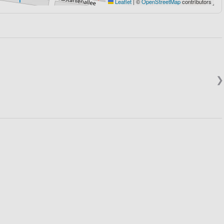
Leaflet
|
©
OpenStreetMap
contributors
❯