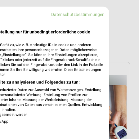
Datenschutzbestimmungen
tellung nur für unbedingt erforderliche cookie
erät zu, wie z. B. eindeutige IDs in cookie und anderen
verarbeiten Ihre personenbezogenen Daten möglicherweise
„Einstellungen“. Sie können Ihre Einstellungen akzeptieren,
 klicken oder jederzeit auf die Fingerabdruck-Schaltfläche in
klicken Sie auf den Fingerabdruck oder den Link in der Fußzeile
SANICARE
önnen Sie Ihre Einwilligung widerrufen. Diese Entscheidungen
ten.
ite zu analysieren und Folgendes zu tun:
reduzierter Daten zur Auswahl von Werbeanzeigen. Erstellung
ersonalisierter Werbung. Erstellung von Profilen zur
ierter Inhalte. Messung der Werbeleistung. Messung der
binationen von Daten aus verschiedenen Quellen. Entwicklung
 Inhalten.
gesendet werden.
e/App.