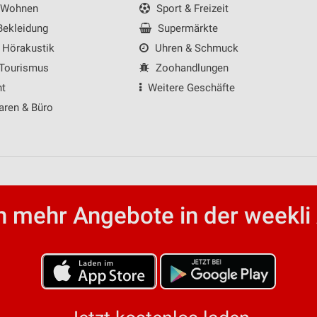
 Wohnen
Sport & Freizeit
ekleidung
Supermärkte
 Hörakustik
Uhren & Schmuck
 Tourismus
Zoohandlungen
nt
Weitere Geschäfte
aren & Büro
 mehr Angebote in der weekli