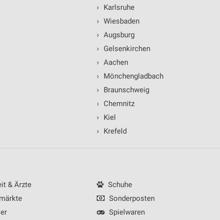
›
Karlsruhe
›
Wiesbaden
›
Augsburg
›
Gelsenkirchen
›
Aachen
ren
›
Mönchengladbach
›
Braunschweig
›
Chemnitz
›
Kiel
›
Krefeld
t & Ärzte
Schuhe
märkte
Sonderposten
er
Spielwaren