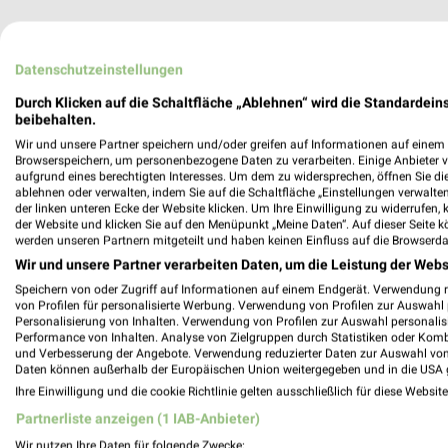
Datenschutzeinstellungen
Durch Klicken auf die Schaltfläche „Ablehnen“ wird die Standardeins
beibehalten.
Gesundheit & Ärzte Angebote
Wir und unsere Partner speichern und/oder greifen auf Informationen auf einem G
Browserspeichern, um personenbezogene Daten zu verarbeiten. Einige Anbieter 
aufgrund eines berechtigten Interesses. Um dem zu widersprechen, öffnen Sie die 
3 Prospekte
ablehnen oder verwalten, indem Sie auf die Schaltfläche „Einstellungen verwalten“
der linken unteren Ecke der Website klicken. Um Ihre Einwilligung zu widerrufen, 
DocMorris
SANICARE
der Website und klicken Sie auf den Menüpunkt „Meine Daten“. Auf dieser Seite k
werden unseren Partnern mitgeteilt und haben keinen Einfluss auf die Browserda
Wir und unsere Partner verarbeiten Daten, um die Leistung der Webs
Speichern von oder Zugriff auf Informationen auf einem Endgerät. Verwendung 
von Profilen für personalisierte Werbung. Verwendung von Profilen zur Auswahl p
Personalisierung von Inhalten. Verwendung von Profilen zur Auswahl personalis
Performance von Inhalten. Analyse von Zielgruppen durch Statistiken oder Kom
und Verbesserung der Angebote. Verwendung reduzierter Daten zur Auswahl von
Daten können außerhalb der Europäischen Union weitergegeben und in die USA 
Ihre Einwilligung und die cookie Richtlinie gelten ausschließlich für diese Websit
Partnerliste anzeigen (1 IAB-Anbieter)
Wir nutzen Ihre Daten für folgende Zwecke: