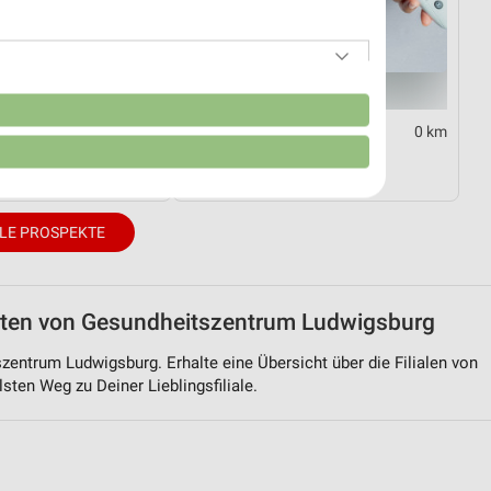
n
0 km
0 km
log 2026
Diabetes-Flyer
Gültig bis Di. 01.09.
LE PROSPEKTE
zeiten von Gesundheitszentrum Ludwigsburg
szentrum Ludwigsburg. Erhalte eine Übersicht über die Filialen von
ten Weg zu Deiner Lieblingsfiliale.
von Daten aus verschiedenen