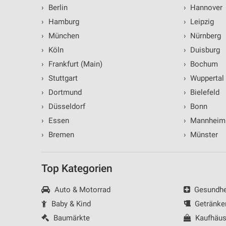
›
Berlin
›
Hannover
Verwendung reduzierter Daten zur Auswahl von Inhalten
›
Hamburg
›
Leipzig
IAB-Besonderheiten:
›
München
›
Nürnberg
Verwendung genauer Standortdaten
›
Köln
›
Duisburg
›
Frankfurt (Main)
›
Bochum
Geräte anhand von aktiv angeforderten Informationen identifizie
›
Stuttgart
›
Wuppertal
Nicht-IAB-Verarbeitungszwecke:
›
Dortmund
›
Bielefeld
Notwendig
›
Düsseldorf
›
Bonn
›
Essen
›
Mannheim
Performance
›
Bremen
›
Münster
Funktional
Werbung
Top Kategorien
Auto & Motorrad
Gesundhei
Baby & Kind
Getränke
Baumärkte
Kaufhäus