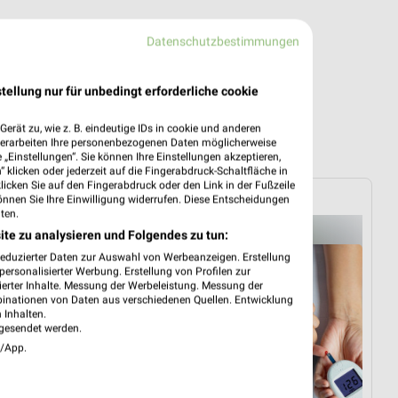
Datenschutzbestimmungen
tellung nur für unbedingt erforderliche cookie
erät zu, wie z. B. eindeutige IDs in cookie und anderen
verarbeiten Ihre personenbezogenen Daten möglicherweise
„Einstellungen“. Sie können Ihre Einstellungen akzeptieren,
 klicken oder jederzeit auf die Fingerabdruck-Schaltfläche in
klicken Sie auf den Fingerabdruck oder den Link in der Fußzeile
SANICARE
önnen Sie Ihre Einwilligung widerrufen. Diese Entscheidungen
ten.
ite zu analysieren und Folgendes zu tun:
reduzierter Daten zur Auswahl von Werbeanzeigen. Erstellung
ersonalisierter Werbung. Erstellung von Profilen zur
ierter Inhalte. Messung der Werbeleistung. Messung der
binationen von Daten aus verschiedenen Quellen. Entwicklung
 Inhalten.
gesendet werden.
e/App.