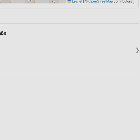
Leaflet
|
©
OpenStreetMap
contributors
aße
❯