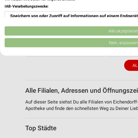
IAB-Verarbeitungszwecke:
Speichern von oder Zugriff auf Informationen auf einem Endgerät
Verwendung reduzierter Daten zur Auswahl von Werbeanzeigen
Alle akzeptiere
0 km
Erstellung von Profilen für personalisierte Werbung
Nein, anpassen
Rheuma Katalog 2026
Frühjahr / S
Gültig 2026
Gültig bis So. 
Verwendung von Profilen zur Auswahl personalisierter Werbung
AL
Erstellung von Profilen zur Personalisierung von Inhalten
Verwendung von Profilen zur Auswahl personalisierter Inhalte
Alle Filialen, Adressen und Öffnungsze
Messung der Werbeleistung
Auf dieser Seite siehst Du alle Filialen von Eichendorff
Messung der Performance von Inhalten
Apotheke und finde den schnellsten Weg zu Deiner Liebl
Analyse von Zielgruppen durch Statistiken oder Kombinationen 
Quellen
Top Städte
Entwicklung und Verbesserung der Angebote