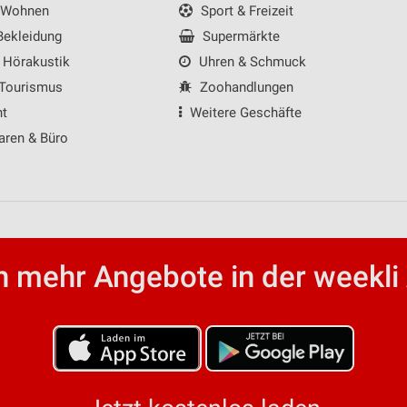
 Wohnen
Sport & Freizeit
ekleidung
Supermärkte
 Hörakustik
Uhren & Schmuck
 Tourismus
Zoohandlungen
nt
Weitere Geschäfte
aren & Büro
 mehr Angebote in der weekli