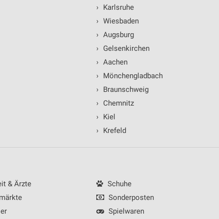
›
Karlsruhe
›
Wiesbaden
›
Augsburg
›
Gelsenkirchen
›
Aachen
ren
›
Mönchengladbach
›
Braunschweig
›
Chemnitz
›
Kiel
›
Krefeld
t & Ärzte
Schuhe
märkte
Sonderposten
er
Spielwaren