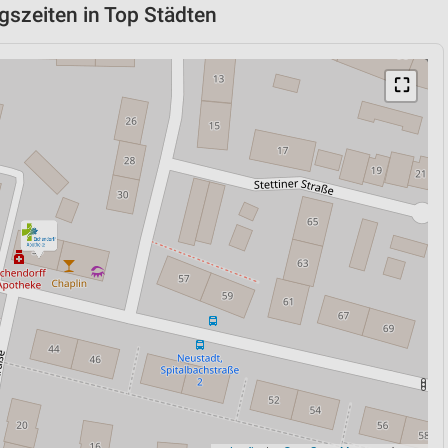
gszeiten in Top Städten
⛶