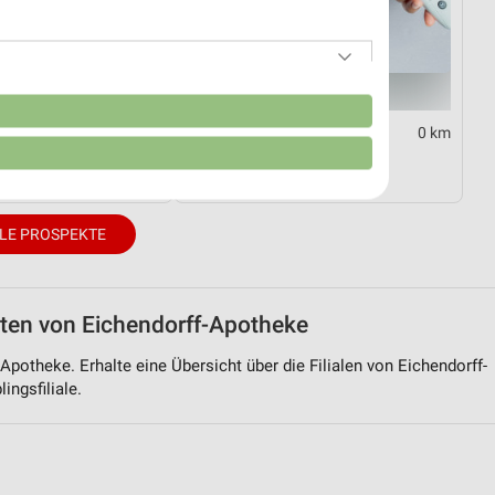
n
0 km
0 km
ommer 2026
Diabetes-Flyer
13.09.
Gültig bis Di. 01.09.
LE PROSPEKTE
iten von Eichendorff-Apotheke
-Apotheke. Erhalte eine Übersicht über die Filialen von Eichendorff-
ingsfiliale.
von Daten aus verschiedenen