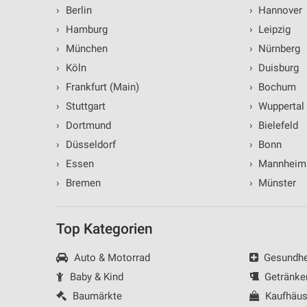
›
Berlin
›
Hannover
Verwendung reduzierter Daten zur Auswahl von Inhalten
›
Hamburg
›
Leipzig
IAB-Besonderheiten:
›
München
›
Nürnberg
Verwendung genauer Standortdaten
›
Köln
›
Duisburg
›
Frankfurt (Main)
›
Bochum
Geräte anhand von aktiv angeforderten Informationen identifizie
›
Stuttgart
›
Wuppertal
Nicht-IAB-Verarbeitungszwecke:
›
Dortmund
›
Bielefeld
Notwendig
›
Düsseldorf
›
Bonn
›
Essen
›
Mannheim
Performance
›
Bremen
›
Münster
Funktional
Werbung
Top Kategorien
Auto & Motorrad
Gesundhei
Baby & Kind
Getränke
Baumärkte
Kaufhäus