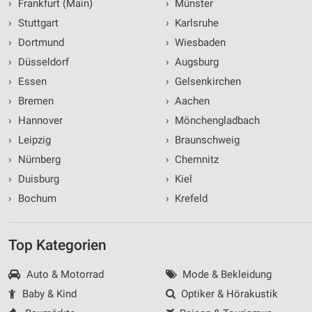
Verwendung von Profilen zur Auswahl
›
Frankfurt (Main)
›
Münster
personalisierter Werbung
›
Stuttgart
›
Karlsruhe
Erstellung von Profilen zur Personalisierung
›
Dortmund
›
Wiesbaden
von Inhalten
›
Düsseldorf
›
Augsburg
›
Essen
›
Gelsenkirchen
Verwendung von Profilen zur Auswahl
personalisierter Inhalte
›
Bremen
›
Aachen
›
Hannover
›
Mönchengladbach
Messung der Werbeleistung
›
Leipzig
›
Braunschweig
Messung der Performance von Inhalten
›
Nürnberg
›
Chemnitz
›
Duisburg
›
Kiel
Analyse von Zielgruppen durch Statistiken oder
Kombinationen von Daten aus verschiedenen
›
Bochum
›
Krefeld
Quellen
Entwicklung und Verbesserung der Angebote
Top Kategorien
Verwendung reduzierter Daten zur Auswahl von
Inhalten
Auto & Motorrad
Mode & Bekleidung
Baby & Kind
Optiker & Hörakustik
IAB-Besonderheiten: