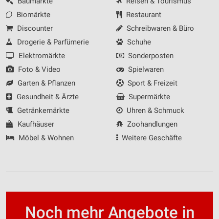
Baumärkte
Reisen & Tourismus
Verwendung genauer Standortdaten
Biomärkte
Restaurant
Geräte anhand von aktiv angeforderten
Discounter
Schreibwaren & Büro
Informationen identifizieren
Drogerie & Parfümerie
Schuhe
Nicht-IAB-Verarbeitungszwecke:
Elektromärkte
Sonderposten
Notwendig
Foto & Video
Spielwaren
Garten & Pflanzen
Sport & Freizeit
Performance
Gesundheit & Ärzte
Supermärkte
Funktional
Getränkemärkte
Uhren & Schmuck
Werbung
Kaufhäuser
Zoohandlungen
Möbel & Wohnen
Weitere Geschäfte
Noch mehr Angebote in