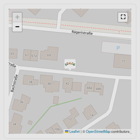
+
⛶
−
Leaflet
|
©
OpenStreetMap
contributors