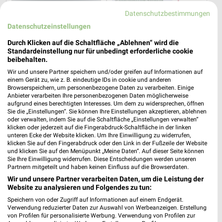
Datenschutzbestimmungen
0 km
0 km
Datenschutzeinstellungen
Diabetes-Flyer
Rheuma Katalog 2026
Gültig bis Di. 01.09.
Gültig 2026
Durch Klicken auf die Schaltfläche „Ablehnen“ wird die
Standardeinstellung nur für unbedingt erforderliche cookie
beibehalten.
DocMorris
Wir und unsere Partner speichern und/oder greifen auf Informationen auf
einem Gerät zu, wie z. B. eindeutige IDs in cookie und anderen
Browserspeichern, um personenbezogene Daten zu verarbeiten. Einige
Anbieter verarbeiten Ihre personenbezogenen Daten möglicherweise
aufgrund eines berechtigten Interesses. Um dem zu widersprechen, öffnen
Sie die „Einstellungen“. Sie können Ihre Einstellungen akzeptieren, ablehnen
oder verwalten, indem Sie auf die Schaltfläche „Einstellungen verwalten“
klicken oder jederzeit auf die Fingerabdruck-Schaltfläche in der linken
unteren Ecke der Website klicken. Um Ihre Einwilligung zu widerrufen,
klicken Sie auf den Fingerabdruck oder den Link in der Fußzeile der Website
und klicken Sie auf den Menüpunkt „Meine Daten“. Auf dieser Seite können
Sie Ihre Einwilligung widerrufen. Diese Entscheidungen werden unseren
Partnern mitgeteilt und haben keinen Einfluss auf die Browserdaten.
Wir und unsere Partner verarbeiten Daten, um die Leistung der
Website zu analysieren und Folgendes zu tun:
Speichern von oder Zugriff auf Informationen auf einem Endgerät.
Verwendung reduzierter Daten zur Auswahl von Werbeanzeigen. Erstellung
0 km
von Profilen für personalisierte Werbung. Verwendung von Profilen zur
Frühjahr / Sommer 2026