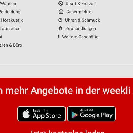
 Wohnen
Sport & Freizeit
ekleidung
Supermärkte
 Hörakustik
Uhren & Schmuck
 Tourismus
Zoohandlungen
nt
Weitere Geschäfte
aren & Büro
 mehr Angebote in der weekli