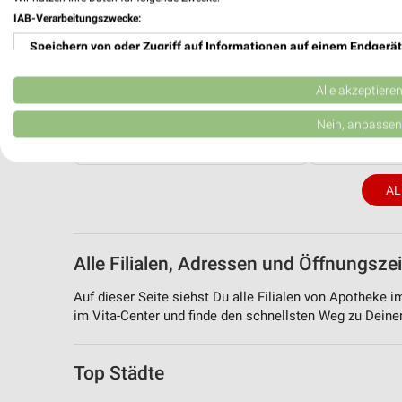
IAB-Verarbeitungszwecke:
Speichern von oder Zugriff auf Informationen auf einem Endgerät
Verwendung reduzierter Daten zur Auswahl von Werbeanzeigen
Alle akzeptiere
0 km
Erstellung von Profilen für personalisierte Werbung
Nein, anpassen
Diabetes-Flyer
Frühjahr / S
Gültig bis Di. 01.09.
Gültig bis So. 
Verwendung von Profilen zur Auswahl personalisierter Werbung
AL
Erstellung von Profilen zur Personalisierung von Inhalten
Verwendung von Profilen zur Auswahl personalisierter Inhalte
Alle Filialen, Adressen und Öffnungsze
Messung der Werbeleistung
Auf dieser Seite siehst Du alle Filialen von Apotheke i
Messung der Performance von Inhalten
im Vita-Center und finde den schnellsten Weg zu Deiner 
Analyse von Zielgruppen durch Statistiken oder Kombinationen 
Quellen
Top Städte
Entwicklung und Verbesserung der Angebote