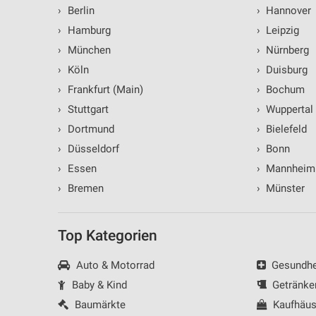
›
Berlin
›
Hannover
Verwendung reduzierter Daten zur Auswahl von Inhalten
›
Hamburg
›
Leipzig
IAB-Besonderheiten:
›
München
›
Nürnberg
Verwendung genauer Standortdaten
›
Köln
›
Duisburg
›
Frankfurt (Main)
›
Bochum
Geräte anhand von aktiv angeforderten Informationen identifizie
›
Stuttgart
›
Wuppertal
Nicht-IAB-Verarbeitungszwecke:
›
Dortmund
›
Bielefeld
Notwendig
›
Düsseldorf
›
Bonn
›
Essen
›
Mannheim
Performance
›
Bremen
›
Münster
Funktional
Werbung
Top Kategorien
Auto & Motorrad
Gesundhei
Baby & Kind
Getränke
Baumärkte
Kaufhäus