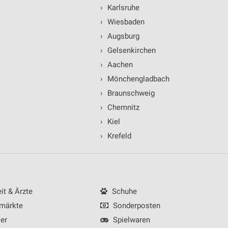
›
Karlsruhe
›
Wiesbaden
›
Augsburg
›
Gelsenkirchen
›
Aachen
ren
›
Mönchengladbach
›
Braunschweig
›
Chemnitz
›
Kiel
›
Krefeld
t & Ärzte
Schuhe
märkte
Sonderposten
er
Spielwaren