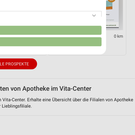
n
0 km
0 km
ommer 2026
Rheuma Katalog 2026
13.09.
Gültig 2026
LE PROSPEKTE
iten von Apotheke im Vita-Center
m Vita-Center. Erhalte eine Übersicht über die Filialen von Apotheke
Lieblingsfiliale.
von Daten aus verschiedenen