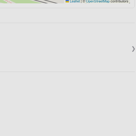
Leaflet
|
©
OpenStreetMap
contributors
❯