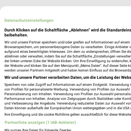
Datenschutzeinstellungen
Durch Klicken auf die Schaltfläche „Ablehnen“ wird die Standardeins
beibehalten.
Gesundheit & Ärzte Angebote
Wir und unsere Partner speichern und/oder greifen auf Informationen auf einem G
Browserspeichern, um personenbezogene Daten zu verarbeiten. Einige Anbieter 
aufgrund eines berechtigten Interesses. Um dem zu widersprechen, öffnen Sie die 
3 Prospekte
ablehnen oder verwalten, indem Sie auf die Schaltfläche „Einstellungen verwalten“
der linken unteren Ecke der Website klicken. Um Ihre Einwilligung zu widerrufen, 
SANICARE
DocMorris
der Website und klicken Sie auf den Menüpunkt „Meine Daten“. Auf dieser Seite k
werden unseren Partnern mitgeteilt und haben keinen Einfluss auf die Browserda
Wir und unsere Partner verarbeiten Daten, um die Leistung der Webs
Speichern von oder Zugriff auf Informationen auf einem Endgerät. Verwendung 
von Profilen für personalisierte Werbung. Verwendung von Profilen zur Auswahl p
Personalisierung von Inhalten. Verwendung von Profilen zur Auswahl personalis
Performance von Inhalten. Analyse von Zielgruppen durch Statistiken oder Kom
und Verbesserung der Angebote. Verwendung reduzierter Daten zur Auswahl von
Daten können außerhalb der Europäischen Union weitergegeben und in die USA 
Ihre Einwilligung und die cookie Richtlinie gelten ausschließlich für diese Websit
Partnerliste anzeigen (1 IAB-Anbieter)
Wir nutzen Ihre Daten für folgende Zwecke: