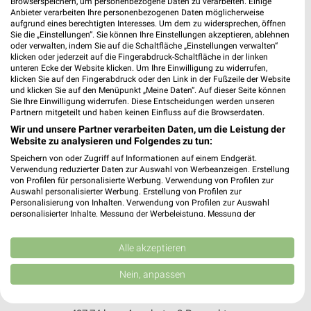
Browserspeichern, um personenbezogene Daten zu verarbeiten. Einige
Lidl Waldstetten
Anbieter verarbeiten Ihre personenbezogenen Daten möglicherweise
Almenweg 13
aufgrund eines berechtigten Interesses. Um dem zu widersprechen, öffnen
73550 Waldstetten
Sie die „Einstellungen“. Sie können Ihre Einstellungen akzeptieren, ablehnen
❯
oder verwalten, indem Sie auf die Schaltfläche „Einstellungen verwalten“
Heute 07:00 - 21:00 Uhr |
klicken oder jederzeit auf die Fingerabdruck-Schaltfläche in der linken
Geöffnet
unteren Ecke der Website klicken. Um Ihre Einwilligung zu widerrufen,
klicken Sie auf den Fingerabdruck oder den Link in der Fußzeile der Website
487,09 km • Angebote: 2 Prospekte
und klicken Sie auf den Menüpunkt „Meine Daten“. Auf dieser Seite können
Sie Ihre Einwilligung widerrufen. Diese Entscheidungen werden unseren
Partnern mitgeteilt und haben keinen Einfluss auf die Browserdaten.
Lidl Göppingen
Wir und unsere Partner verarbeiten Daten, um die Leistung der
Stuttgarter Str. 130
Website zu analysieren und Folgendes zu tun:
73035 Göppingen
❯
Speichern von oder Zugriff auf Informationen auf einem Endgerät.
Verwendung reduzierter Daten zur Auswahl von Werbeanzeigen. Erstellung
Heute 07:00 - 21:00 Uhr |
Geöffnet
von Profilen für personalisierte Werbung. Verwendung von Profilen zur
Auswahl personalisierter Werbung. Erstellung von Profilen zur
500,55 km • Angebote: 2 Prospekte
Personalisierung von Inhalten. Verwendung von Profilen zur Auswahl
personalisierter Inhalte. Messung der Werbeleistung. Messung der
Performance von Inhalten. Analyse von Zielgruppen durch Statistiken oder
Kombinationen von Daten aus verschiedenen Quellen. Entwicklung und
Lidl Rechberghausen
Verbesserung der Angebote. Verwendung reduzierter Daten zur Auswahl
Alle akzeptieren
Hauptstrasse 14
von Inhalten.
73098 Rechberghausen
Daten können außerhalb der Europäischen Union weitergegeben und in die
❯
Nein, anpassen
USA gesendet werden.
Heute 07:00 - 21:00 Uhr |
Geöffnet
Ihre Einwilligung und die cookie Richtlinie gelten ausschließlich für diese
Website/App.