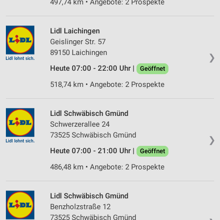
497,74 km • Angebote: 2 Prospekte
Partnerliste anzeigen (1 IAB-Anbieter)
Wir nutzen Ihre Daten für folgende Zwecke:
Lidl Laichingen
IAB-Verarbeitungszwecke:
Geislinger Str. 57
Speichern von oder Zugriff auf Informationen
89150 Laichingen
❯
auf einem Endgerät
Heute 07:00 - 22:00 Uhr |
Geöffnet
Verwendung reduzierter Daten zur Auswahl von
518,74 km • Angebote: 2 Prospekte
Werbeanzeigen
Erstellung von Profilen für personalisierte
Lidl Schwäbisch Gmünd
Werbung
Schwerzerallee 24
73525 Schwäbisch Gmünd
Verwendung von Profilen zur Auswahl
❯
personalisierter Werbung
Heute 07:00 - 21:00 Uhr |
Geöffnet
Erstellung von Profilen zur Personalisierung
486,48 km • Angebote: 2 Prospekte
von Inhalten
Verwendung von Profilen zur Auswahl
Lidl Schwäbisch Gmünd
personalisierter Inhalte
Benzholzstraße 12
73525 Schwäbisch Gmünd