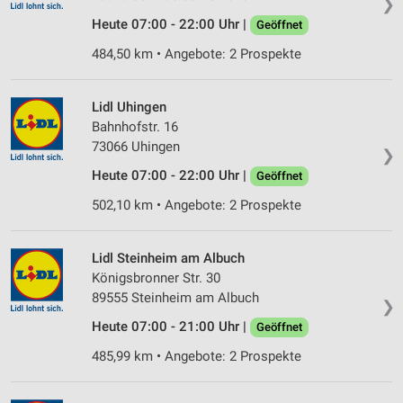
Messung der Werbeleistung
❯
Heute 07:00 - 22:00 Uhr |
Geöffnet
Messung der Performance von Inhalten
484,50 km • Angebote: 2 Prospekte
Analyse von Zielgruppen durch Statistiken oder
Kombinationen von Daten aus verschiedenen
Quellen
Lidl Uhingen
Bahnhofstr. 16
Entwicklung und Verbesserung der Angebote
73066 Uhingen
❯
Heute 07:00 - 22:00 Uhr |
Geöffnet
Verwendung reduzierter Daten zur Auswahl von
Inhalten
502,10 km • Angebote: 2 Prospekte
IAB-Besonderheiten:
Verwendung genauer Standortdaten
Lidl Steinheim am Albuch
Königsbronner Str. 30
Geräte anhand von aktiv angeforderten
89555 Steinheim am Albuch
Informationen identifizieren
❯
Heute 07:00 - 21:00 Uhr |
Geöffnet
Nicht-IAB-Verarbeitungszwecke:
485,99 km • Angebote: 2 Prospekte
Notwendig
Performance