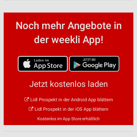
Noch mehr Angebote in
der weekli App!
Jetzt kostenlos laden
Lidl Prospekt in der Android App blättern
Lidl Prospekt in der iOS App blättern
Kostenlos im App Store erhältlich