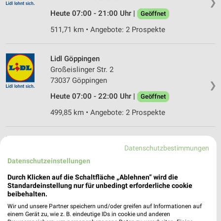
❯
Heute 07:00 - 21:00 Uhr |
Geöffnet
511,71 km • Angebote: 2 Prospekte
Lidl Göppingen
Großeislinger Str. 2
73037 Göppingen
❯
Heute 07:00 - 22:00 Uhr |
Geöffnet
499,85 km • Angebote: 2 Prospekte
Lidl Bad Boll
Datenschutzbestimmungen
Göppinger Str. 12
Datenschutzeinstellungen
73087 Bad Boll
❯
Durch Klicken auf die Schaltfläche „Ablehnen“ wird die
Heute 07:00 - 21:00 Uhr |
Geöffnet
Standardeinstellung nur für unbedingt erforderliche cookie
beibehalten.
506,87 km • Angebote: 2 Prospekte
Wir und unsere Partner speichern und/oder greifen auf Informationen auf
einem Gerät zu, wie z. B. eindeutige IDs in cookie und anderen