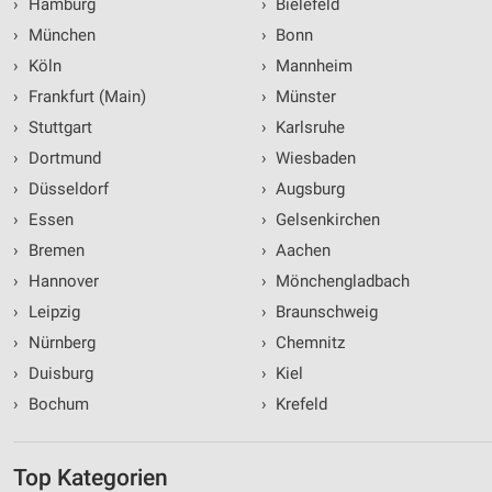
›
Hamburg
›
Bielefeld
Partnerliste anzeigen (1 IAB-Anbieter)
›
München
›
Bonn
Wir nutzen Ihre Daten für folgende Zwecke:
›
Köln
›
Mannheim
IAB-Verarbeitungszwecke:
›
Frankfurt (Main)
›
Münster
Speichern von oder Zugriff auf Informationen
›
Stuttgart
›
Karlsruhe
auf einem Endgerät
›
Dortmund
›
Wiesbaden
Verwendung reduzierter Daten zur Auswahl von
›
Düsseldorf
›
Augsburg
Werbeanzeigen
›
Essen
›
Gelsenkirchen
Erstellung von Profilen für personalisierte
›
Bremen
›
Aachen
Werbung
›
Hannover
›
Mönchengladbach
Verwendung von Profilen zur Auswahl
›
Leipzig
›
Braunschweig
personalisierter Werbung
›
Nürnberg
›
Chemnitz
Erstellung von Profilen zur Personalisierung
›
Duisburg
›
Kiel
von Inhalten
›
Bochum
›
Krefeld
Verwendung von Profilen zur Auswahl
personalisierter Inhalte
Top Kategorien