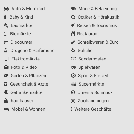
Messung der Werbeleistung
Auto & Motorrad
Mode & Bekleidung
Messung der Performance von Inhalten
Baby & Kind
Optiker & Hörakustik
Baumärkte
Reisen & Tourismus
Analyse von Zielgruppen durch Statistiken oder
Kombinationen von Daten aus verschiedenen
Biomärkte
Restaurant
Quellen
Discounter
Schreibwaren & Büro
Entwicklung und Verbesserung der Angebote
Drogerie & Parfümerie
Schuhe
Elektromärkte
Sonderposten
Verwendung reduzierter Daten zur Auswahl von
Inhalten
Foto & Video
Spielwaren
Garten & Pflanzen
Sport & Freizeit
IAB-Besonderheiten:
Gesundheit & Ärzte
Supermärkte
Verwendung genauer Standortdaten
Getränkemärkte
Uhren & Schmuck
Geräte anhand von aktiv angeforderten
Kaufhäuser
Zoohandlungen
Informationen identifizieren
Möbel & Wohnen
Weitere Geschäfte
Nicht-IAB-Verarbeitungszwecke:
Notwendig
Performance