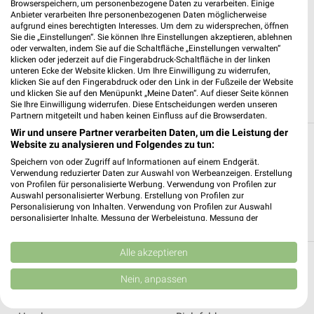
Browserspeichern, um personenbezogene Daten zu verarbeiten. Einige
Anbieter verarbeiten Ihre personenbezogenen Daten möglicherweise
17,5 km
17,5 km
aufgrund eines berechtigten Interesses. Um dem zu widersprechen, öffnen
Sie die „Einstellungen“. Sie können Ihre Einstellungen akzeptieren, ablehnen
Gartenmöbel 2026
August 2026
oder verwalten, indem Sie auf die Schaltfläche „Einstellungen verwalten“
Gültig 2026
Gültig bis Mo. 31.08.
klicken oder jederzeit auf die Fingerabdruck-Schaltfläche in der linken
unteren Ecke der Website klicken. Um Ihre Einwilligung zu widerrufen,
klicken Sie auf den Fingerabdruck oder den Link in der Fußzeile der Website
ALLE PROSPEKTE
und klicken Sie auf den Menüpunkt „Meine Daten“. Auf dieser Seite können
Sie Ihre Einwilligung widerrufen. Diese Entscheidungen werden unseren
Partnern mitgeteilt und haben keinen Einfluss auf die Browserdaten.
Wir und unsere Partner verarbeiten Daten, um die Leistung der
Alle Filialen, Adressen und Öffnungszeiten
Website zu analysieren und Folgendes zu tun:
von regio plus Immobilien
Speichern von oder Zugriff auf Informationen auf einem Endgerät.
Verwendung reduzierter Daten zur Auswahl von Werbeanzeigen. Erstellung
von Profilen für personalisierte Werbung. Verwendung von Profilen zur
Du suchst die nächste Filiale von regio plus Immobilien. Hier
Auswahl personalisierter Werbung. Erstellung von Profilen zur
siehst Du alle Filialen von regio plus Immobilien sortiert nach
Personalisierung von Inhalten. Verwendung von Profilen zur Auswahl
personalisierter Inhalte. Messung der Werbeleistung. Messung der
Entfernung.
Performance von Inhalten. Analyse von Zielgruppen durch Statistiken oder
Kombinationen von Daten aus verschiedenen Quellen. Entwicklung und
Verbesserung der Angebote. Verwendung reduzierter Daten zur Auswahl
Alle akzeptieren
Top Städte
von Inhalten.
Daten können außerhalb der Europäischen Union weitergegeben und in die
Nein, anpassen
USA gesendet werden.
›
Berlin
›
Wuppertal
Ihre Einwilligung und die cookie Richtlinie gelten ausschließlich für diese
Website/App.