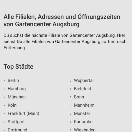
Analyse von Zielgruppen durch Statistiken oder
Kombinationen von Daten aus verschiedenen
Quellen
Alle Filialen, Adressen und Öffnungszeiten
von Gartencenter Augsburg
Entwicklung und Verbesserung der Angebote
Du suchst die nächste Filiale von Gartencenter Augsburg. Hier
Verwendung reduzierter Daten zur Auswahl von
siehst Du alle Filialen von Gartencenter Augsburg sortiert nach
Inhalten
Entfernung.
IAB-Besonderheiten:
Verwendung genauer Standortdaten
Top Städte
Geräte anhand von aktiv angeforderten
Informationen identifizieren
›
Berlin
›
Wuppertal
Nicht-IAB-Verarbeitungszwecke:
›
Hamburg
›
Bielefeld
›
München
›
Bonn
Notwendig
›
Köln
›
Mannheim
Performance
›
Frankfurt (Main)
›
Münster
Funktional
›
Stuttgart
›
Karlsruhe
›
Dortmund
›
Wiesbaden