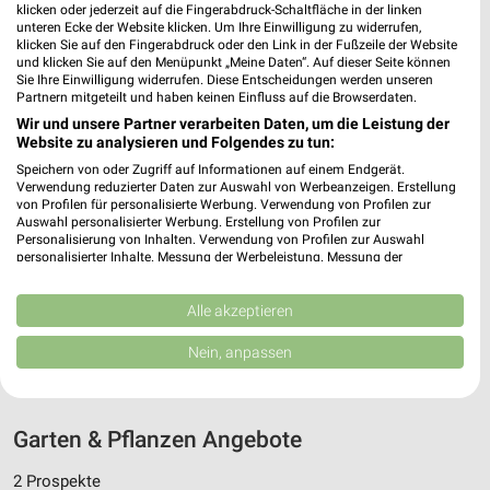
431,68 km
klicken oder jederzeit auf die Fingerabdruck-Schaltfläche in der linken
unteren Ecke der Website klicken. Um Ihre Einwilligung zu widerrufen,
klicken Sie auf den Fingerabdruck oder den Link in der Fußzeile der Website
und klicken Sie auf den Menüpunkt „Meine Daten“. Auf dieser Seite können
Gartencenter Augsburg Unna
Sie Ihre Einwilligung widerrufen. Diese Entscheidungen werden unseren
Massener Straße 145
Partnern mitgeteilt und haben keinen Einfluss auf die Browserdaten.
59423 Unna
Wir und unsere Partner verarbeiten Daten, um die Leistung der
❯
Website zu analysieren und Folgendes zu tun:
Heute 11:00 - 16:00 Uhr |
Geschlossen
Speichern von oder Zugriff auf Informationen auf einem Endgerät.
407,79 km
Verwendung reduzierter Daten zur Auswahl von Werbeanzeigen. Erstellung
von Profilen für personalisierte Werbung. Verwendung von Profilen zur
Auswahl personalisierter Werbung. Erstellung von Profilen zur
Personalisierung von Inhalten. Verwendung von Profilen zur Auswahl
Gartencenter Augsburg Schwerte
personalisierter Inhalte. Messung der Werbeleistung. Messung der
Hörder Straße 119
Performance von Inhalten. Analyse von Zielgruppen durch Statistiken oder
Kombinationen von Daten aus verschiedenen Quellen. Entwicklung und
58239 Schwerte
❯
Verbesserung der Angebote. Verwendung reduzierter Daten zur Auswahl
Alle akzeptieren
von Inhalten.
Heute
geschlossen
Daten können außerhalb der Europäischen Union weitergegeben und in die
Nein, anpassen
USA gesendet werden.
417,26 km
Ihre Einwilligung und die cookie Richtlinie gelten ausschließlich für diese
Website/App.
Partnerliste anzeigen (1 IAB-Anbieter)
Garten & Pflanzen Angebote
Wir nutzen Ihre Daten für folgende Zwecke:
2 Prospekte
IAB-Verarbeitungszwecke: