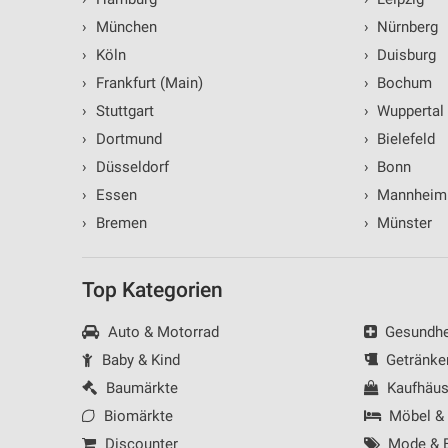
Verwendung reduzierter Daten zur Auswahl von Inhalten
›
München
›
Nürnberg
IAB-Besonderheiten:
›
Köln
›
Duisburg
Verwendung genauer Standortdaten
›
Frankfurt (Main)
›
Bochum
›
Stuttgart
›
Wuppertal
Geräte anhand von aktiv angeforderten Informationen identifizie
›
Dortmund
›
Bielefeld
Nicht-IAB-Verarbeitungszwecke:
›
Düsseldorf
›
Bonn
Notwendig
›
Essen
›
Mannheim
Performance
›
Bremen
›
Münster
Funktional
Top Kategorien
Werbung
Auto & Motorrad
Gesundhei
Baby & Kind
Getränke
Baumärkte
Kaufhäus
Biomärkte
Möbel &
Discounter
Mode & B