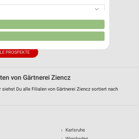
17,5 km
n
 2026
LE PROSPEKTE
iten von Gärtnerei Ziencz
 siehst Du alle Filialen von Gärtnerei Ziencz sortiert nach
von Daten aus verschiedenen
›
Karlsruhe
›
Wiesbaden