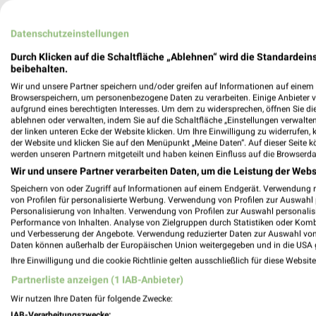
Datenschutzeinstellungen
Durch Klicken auf die Schaltfläche „Ablehnen“ wird die Standardeins
Garten & Pflanzen Angebote
beibehalten.
Wir und unsere Partner speichern und/oder greifen auf Informationen auf einem G
2 Prospekte
Browserspeichern, um personenbezogene Daten zu verarbeiten. Einige Anbieter 
aufgrund eines berechtigten Interesses. Um dem zu widersprechen, öffnen Sie die 
ablehnen oder verwalten, indem Sie auf die Schaltfläche „Einstellungen verwalten“
Pflanzen Kölle
Pflanzen Köl
der linken unteren Ecke der Website klicken. Um Ihre Einwilligung zu widerrufen, 
der Website und klicken Sie auf den Menüpunkt „Meine Daten“. Auf dieser Seite k
werden unseren Partnern mitgeteilt und haben keinen Einfluss auf die Browserda
Wir und unsere Partner verarbeiten Daten, um die Leistung der Webs
Speichern von oder Zugriff auf Informationen auf einem Endgerät. Verwendung 
von Profilen für personalisierte Werbung. Verwendung von Profilen zur Auswahl p
Personalisierung von Inhalten. Verwendung von Profilen zur Auswahl personalis
Performance von Inhalten. Analyse von Zielgruppen durch Statistiken oder Kom
und Verbesserung der Angebote. Verwendung reduzierter Daten zur Auswahl von
Daten können außerhalb der Europäischen Union weitergegeben und in die USA 
Ihre Einwilligung und die cookie Richtlinie gelten ausschließlich für diese Websit
Partnerliste anzeigen (1 IAB-Anbieter)
Wir nutzen Ihre Daten für folgende Zwecke:
IAB-Verarbeitungszwecke: