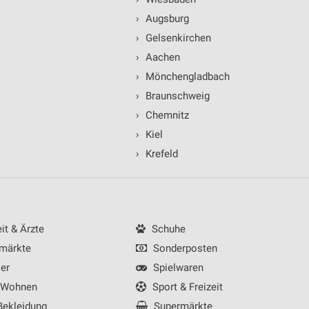
›
Augsburg
›
Gelsenkirchen
›
Aachen
›
Mönchengladbach
ren
›
Braunschweig
›
Chemnitz
›
Kiel
›
Krefeld
t & Ärzte
Schuhe
märkte
Sonderposten
er
Spielwaren
 Wohnen
Sport & Freizeit
ekleidung
Supermärkte