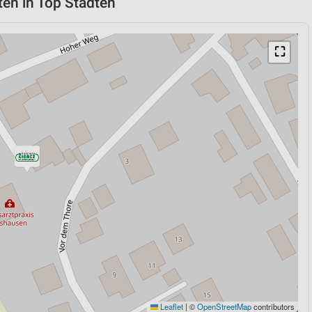
ten in Top Städten
⛶
Leaflet
|
©
OpenStreetMap
contributors