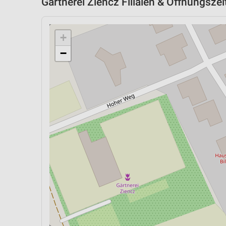
Gärtnerei Ziencz Filialen & Öffnungszei
+
−