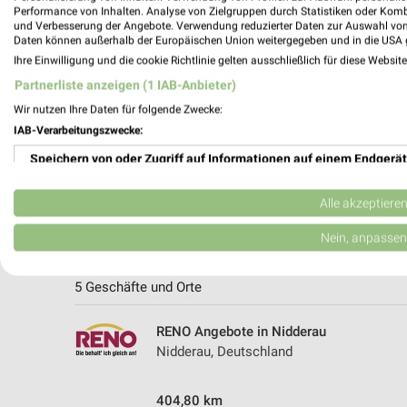
Performance von Inhalten. Analyse von Zielgruppen durch Statistiken oder Kom
und Verbesserung der Angebote. Verwendung reduzierter Daten zur Auswahl von
Daten können außerhalb der Europäischen Union weitergegeben und in die USA 
Ihre Einwilligung und die cookie Richtlinie gelten ausschließlich für diese Websit
Partnerliste anzeigen (1 IAB-Anbieter)
Wir nutzen Ihre Daten für folgende Zwecke:
IAB-Verarbeitungszwecke:
Speichern von oder Zugriff auf Informationen auf einem Endgerät
Verwendung reduzierter Daten zur Auswahl von Werbeanzeigen
Alle akzeptiere
Erstellung von Profilen für personalisierte Werbung
Nein, anpassen
Weitere RENO Geschäfte mit Angeboten
Verwendung von Profilen zur Auswahl personalisierter Werbung
5 Geschäfte und Orte
Erstellung von Profilen zur Personalisierung von Inhalten
RENO Angebote in Nidderau
Verwendung von Profilen zur Auswahl personalisierter Inhalte
Nidderau, Deutschland
Messung der Werbeleistung
404,80 km