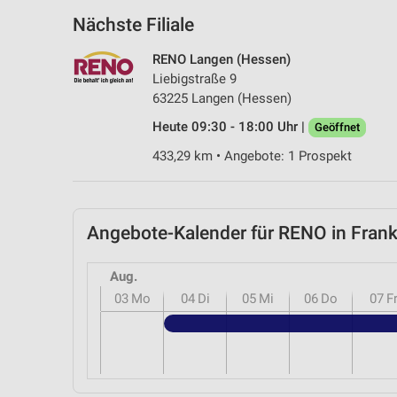
Nächste Filiale
RENO Langen (Hessen)
Liebigstraße 9
63225 Langen (Hessen)
Heute 09:30 - 18:00 Uhr |
Geöffnet
433,29 km • Angebote: 1 Prospekt
Angebote-Kalender für RENO in Fran
Aug.
03
Mo
04
Di
05
Mi
06
Do
07
F