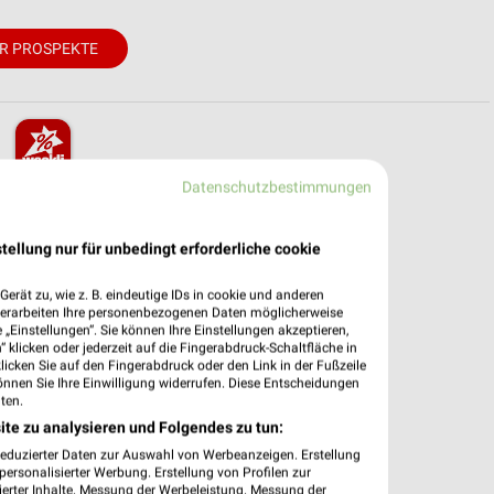
R PROSPEKTE
Datenschutzbestimmungen
pekte & Angebote App
 mit der kostenlosen weekli App für iOS & Android.
tellung nur für unbedingt erforderliche cookie
e Angebote
erät zu, wie z. B. eindeutige IDs in cookie und anderen
ieblingshändler
verarbeiten Ihre personenbezogenen Daten möglicherweise
„Einstellungen“. Sie können Ihre Einstellungen akzeptieren,
htigungen bei neuen Prospekten
 klicken oder jederzeit auf die Fingerabdruck-Schaltfläche in
 Einkauf stressfrei planen
klicken Sie auf den Fingerabdruck oder den Link in der Fußzeile
önnen Sie Ihre Einwilligung widerrufen. Diese Entscheidungen
 App jetzt laden oder QR-Code scannen.
ten.
ite zu analysieren und Folgendes zu tun:
reduzierter Daten zur Auswahl von Werbeanzeigen. Erstellung
ersonalisierter Werbung. Erstellung von Profilen zur
ierter Inhalte. Messung der Werbeleistung. Messung der