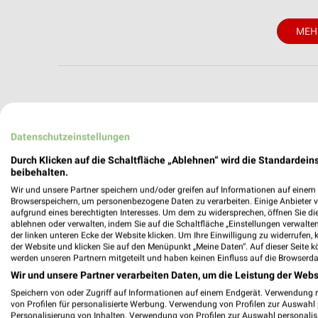
MEH
weekli - Pros
Datenschutzeinstellungen
Alle RENO Angebote immer griffbereit –
Durch Klicken auf die Schaltfläche „Ablehnen“ wird die Standardeins
beibehalten.
✔
Standortgenau
Wir und unsere Partner speichern und/oder greifen auf Informationen auf einem G
✔
Folge deinem L
Browserspeichern, um personenbezogene Daten zu verarbeiten. Einige Anbieter 
aufgrund eines berechtigten Interesses. Um dem zu widersprechen, öffnen Sie die 
✔
Push-Benachric
ablehnen oder verwalten, indem Sie auf die Schaltfläche „Einstellungen verwalten“
✔
Einkaufsliste -
der linken unteren Ecke der Website klicken. Um Ihre Einwilligung zu widerrufen, 
der Website und klicken Sie auf den Menüpunkt „Meine Daten“. Auf dieser Seite k
Nutze weekli auch mobil –
werden unseren Partnern mitgeteilt und haben keinen Einfluss auf die Browserda
Wir und unsere Partner verarbeiten Daten, um die Leistung der Webs
Speichern von oder Zugriff auf Informationen auf einem Endgerät. Verwendung 
von Profilen für personalisierte Werbung. Verwendung von Profilen zur Auswahl p
Personalisierung von Inhalten. Verwendung von Profilen zur Auswahl personalis