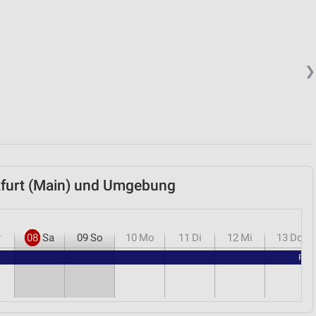
❯
kfurt (Main) und Umgebung
r
08
Sa
09
So
10
Mo
11
Di
12
Mi
13
Do
RENO