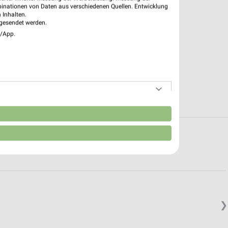
binationen von Daten aus verschiedenen Quellen. Entwicklung
 Inhalten.
gesendet werden.
e/App.
n
 in und um Frankfurt (Main)
❯