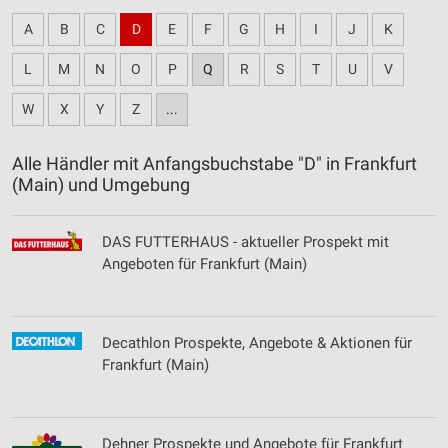
A
B
C
D
E
F
G
H
I
J
K
L
M
N
O
P
Q
R
S
T
U
V
W
X
Y
Z
...
Alle Händler mit Anfangsbuchstabe "D" in Frankfurt
(Main) und Umgebung
DAS FUTTERHAUS - aktueller Prospekt mit
Angeboten für Frankfurt (Main)
Decathlon Prospekte, Angebote & Aktionen für
Frankfurt (Main)
Dehner Prospekte und Angebote für Frankfurt