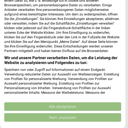
einem Gerät zu, wie z. B. eindeutige IDs in cookie und anderen
Browserspeichern, um personenbezogene Daten zu verarbeiten. Einige
Anbieter verarbeiten Ihre personenbezogenen Daten möglicherweise
aufgrund eines berechtigten Interesses. Um dem zu widersprechen, öffnen
Die Möbelfundgrube Filialen & Öffnungszeiten
Sie die „Einstellungen“. Sie können Ihre Einstellungen akzeptieren, ablehnen
für Bad Kreuznach
oder verwalten, indem Sie auf die Schaltfläche „Einstellungen verwalten“
klicken oder jederzeit auf die Fingerabdruck-Schaltfläche in der linken
unteren Ecke der Website klicken. Um Ihre Einwilligung zu widerrufen,
klicken Sie auf den Fingerabdruck oder den Link in der Fußzeile der Website
und klicken Sie auf den Menüpunkt „Meine Daten“. Auf dieser Seite können
dm Wochenprospekt & Angebote für Frankfurt
Sie Ihre Einwilligung widerrufen. Diese Entscheidungen werden unseren
(Main)
Partnern mitgeteilt und haben keinen Einfluss auf die Browserdaten.
Wir und unsere Partner verarbeiten Daten, um die Leistung der
Website zu analysieren und Folgendes zu tun:
Speichern von oder Zugriff auf Informationen auf einem Endgerät.
DocMorris Prospekte und Angebote
Verwendung reduzierter Daten zur Auswahl von Werbeanzeigen. Erstellung
von Profilen für personalisierte Werbung. Verwendung von Profilen zur
Auswahl personalisierter Werbung. Erstellung von Profilen zur
Personalisierung von Inhalten. Verwendung von Profilen zur Auswahl
personalisierter Inhalte. Messung der Werbeleistung. Messung der
Performance von Inhalten. Analyse von Zielgruppen durch Statistiken oder
Douglas Wochenprospekt & Angebote für
Kombinationen von Daten aus verschiedenen Quellen. Entwicklung und
Verbesserung der Angebote. Verwendung reduzierter Daten zur Auswahl
Alle akzeptieren
Frankfurt (Main)
von Inhalten.
Daten können außerhalb der Europäischen Union weitergegeben und in die
Nein, anpassen
USA gesendet werden.
Ihre Einwilligung und die cookie Richtlinie gelten ausschließlich für diese