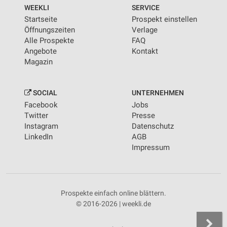
von Inhalten
WEEKLI
SERVICE
Startseite
Prospekt einstellen
Verwendung von Profilen zur Auswahl
Öffnungszeiten
Verlage
personalisierter Inhalte
Alle Prospekte
FAQ
Angebote
Kontakt
Messung der Werbeleistung
Magazin
Messung der Performance von Inhalten
SOCIAL
UNTERNEHMEN
Analyse von Zielgruppen durch Statistiken oder
Facebook
Jobs
Kombinationen von Daten aus verschiedenen
Quellen
Twitter
Presse
Instagram
Datenschutz
Entwicklung und Verbesserung der Angebote
LinkedIn
AGB
Impressum
Verwendung reduzierter Daten zur Auswahl von
Inhalten
IAB-Besonderheiten:
Prospekte einfach online blättern.
Verwendung genauer Standortdaten
© 2016-2026 | weekli.de
Geräte anhand von aktiv angeforderten