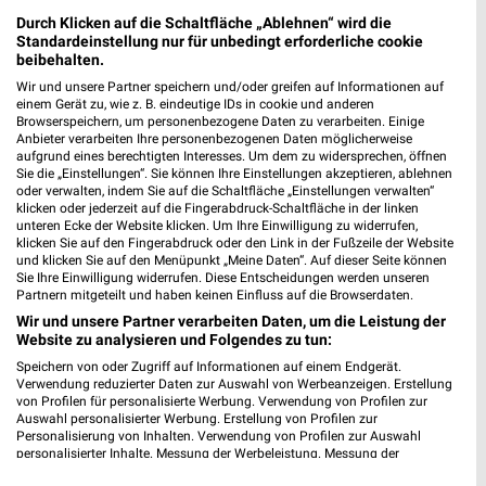
Angebote
Durch Klicken auf die Schaltfläche „Ablehnen“ wird die
Standardeinstellung nur für unbedingt erforderliche cookie
beibehalten.
Wir und unsere Partner speichern und/oder greifen auf Informationen auf
Vorwerk Angebote im aktuellen Prospekt für
einem Gerät zu, wie z. B. eindeutige IDs in cookie und anderen
Browserspeichern, um personenbezogene Daten zu verarbeiten. Einige
Frankfurt (Main)
Anbieter verarbeiten Ihre personenbezogenen Daten möglicherweise
aufgrund eines berechtigten Interesses. Um dem zu widersprechen, öffnen
Sie die „Einstellungen“. Sie können Ihre Einstellungen akzeptieren, ablehnen
oder verwalten, indem Sie auf die Schaltfläche „Einstellungen verwalten“
klicken oder jederzeit auf die Fingerabdruck-Schaltfläche in der linken
unteren Ecke der Website klicken. Um Ihre Einwilligung zu widerrufen,
klicken Sie auf den Fingerabdruck oder den Link in der Fußzeile der Website
und klicken Sie auf den Menüpunkt „Meine Daten“. Auf dieser Seite können
Sie Ihre Einwilligung widerrufen. Diese Entscheidungen werden unseren
Partnern mitgeteilt und haben keinen Einfluss auf die Browserdaten.
Noch mehr Angebote in
Wir und unsere Partner verarbeiten Daten, um die Leistung der
Website zu analysieren und Folgendes zu tun:
Speichern von oder Zugriff auf Informationen auf einem Endgerät.
der weekli App!
Verwendung reduzierter Daten zur Auswahl von Werbeanzeigen. Erstellung
von Profilen für personalisierte Werbung. Verwendung von Profilen zur
Auswahl personalisierter Werbung. Erstellung von Profilen zur
Personalisierung von Inhalten. Verwendung von Profilen zur Auswahl
personalisierter Inhalte. Messung der Werbeleistung. Messung der
Performance von Inhalten. Analyse von Zielgruppen durch Statistiken oder