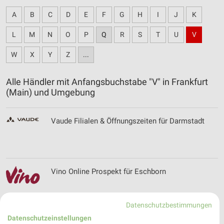
A
B
C
D
E
F
G
H
I
J
K
L
M
N
O
P
Q
R
S
T
U
V
W
X
Y
Z
...
Alle Händler mit Anfangsbuchstabe "V" in Frankfurt
(Main) und Umgebung
Vaude Filialen & Öffnungszeiten für Darmstadt
Vino Online Prospekt für Eschborn
Datenschutzbestimmungen
Datenschutzeinstellungen
Volksversand Versandapotheke Prospekte und