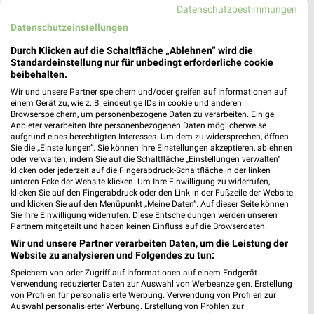
Datenschutzbestimmungen
Mainaschaff
Datenschutzeinstellungen
Durch Klicken auf die Schaltfläche „Ablehnen“ wird die
Standardeinstellung nur für unbedingt erforderliche cookie
Conrad Angebote im aktuellen Prospekt für
beibehalten.
Mannheim
Wir und unsere Partner speichern und/oder greifen auf Informationen auf
einem Gerät zu, wie z. B. eindeutige IDs in cookie und anderen
Browserspeichern, um personenbezogene Daten zu verarbeiten. Einige
Anbieter verarbeiten Ihre personenbezogenen Daten möglicherweise
aufgrund eines berechtigten Interesses. Um dem zu widersprechen, öffnen
cyberport Angebote im aktuellen Prospekt
Sie die „Einstellungen“. Sie können Ihre Einstellungen akzeptieren, ablehnen
oder verwalten, indem Sie auf die Schaltfläche „Einstellungen verwalten“
klicken oder jederzeit auf die Fingerabdruck-Schaltfläche in der linken
unteren Ecke der Website klicken. Um Ihre Einwilligung zu widerrufen,
klicken Sie auf den Fingerabdruck oder den Link in der Fußzeile der Website
und klicken Sie auf den Menüpunkt „Meine Daten“. Auf dieser Seite können
Sie Ihre Einwilligung widerrufen. Diese Entscheidungen werden unseren
Partnern mitgeteilt und haben keinen Einfluss auf die Browserdaten.
Wir und unsere Partner verarbeiten Daten, um die Leistung der
Website zu analysieren und Folgendes zu tun:
Speichern von oder Zugriff auf Informationen auf einem Endgerät.
Noch mehr Angebote in
Verwendung reduzierter Daten zur Auswahl von Werbeanzeigen. Erstellung
von Profilen für personalisierte Werbung. Verwendung von Profilen zur
Auswahl personalisierter Werbung. Erstellung von Profilen zur