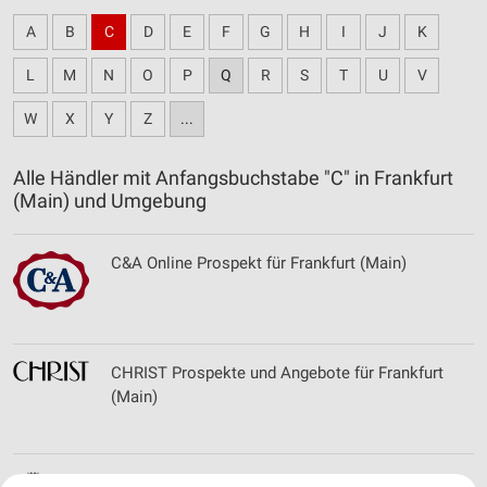
A
B
C
D
E
F
G
H
I
J
K
L
M
N
O
P
Q
R
S
T
U
V
W
X
Y
Z
...
Alle Händler mit Anfangsbuchstabe "C" in Frankfurt
(Main) und Umgebung
C&A Online Prospekt für Frankfurt (Main)
CHRIST Prospekte und Angebote für Frankfurt
(Main)
Comazo Filialen & Öffnungszeiten für