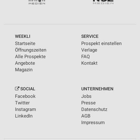
personalisierter Werbung
Erstellung von Profilen zur Personalisierung
von Inhalten
Verwendung von Profilen zur Auswahl
WEEKLI
SERVICE
personalisierter Inhalte
Startseite
Prospekt einstellen
Öffnungszeiten
Verlage
Messung der Werbeleistung
Alle Prospekte
FAQ
Angebote
Kontakt
Messung der Performance von Inhalten
Magazin
Analyse von Zielgruppen durch Statistiken oder
Kombinationen von Daten aus verschiedenen
Quellen
SOCIAL
UNTERNEHMEN
Facebook
Jobs
Entwicklung und Verbesserung der Angebote
Twitter
Presse
Instagram
Datenschutz
Verwendung reduzierter Daten zur Auswahl von
LinkedIn
AGB
Inhalten
Impressum
IAB-Besonderheiten:
Verwendung genauer Standortdaten