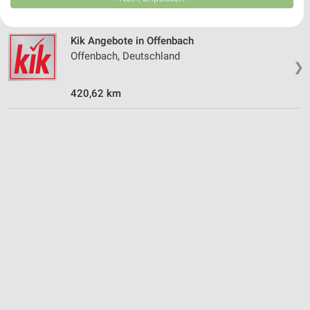
USA gesendet werden.
Ihre Einwilligung und die cookie Richtlinie gelten ausschließlich für diese
Website/App.
Kik Angebote in Offenbach
Partnerliste anzeigen (1 IAB-Anbieter)
Offenbach, Deutschland
❯
Wir nutzen Ihre Daten für folgende Zwecke:
IAB-Verarbeitungszwecke:
420,62 km
Speichern von oder Zugriff auf Informationen
auf einem Endgerät
Verwendung reduzierter Daten zur Auswahl von
Werbeanzeigen
Erstellung von Profilen für personalisierte
Werbung
Verwendung von Profilen zur Auswahl
personalisierter Werbung
Erstellung von Profilen zur Personalisierung
von Inhalten
Verwendung von Profilen zur Auswahl