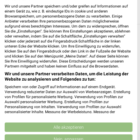
Wir und unsere Partner speichern und/oder greifen auf Informationen auf
einem Gerät zu, wie z. B. eindeutige IDs in cookie und anderen
Browserspeichern, um personenbezogene Daten zu verarbeiten. Einige
Anbieter verarbeiten Ihre personenbezogenen Daten möglicherweise
aufgrund eines berechtigten Interesses. Um dem zu widersprechen, öffnen
Sie die „Einstellungen“. Sie können Ihre Einstellungen akzeptieren, ablehnen
Weitere Kik Geschäfte mit Angeboten in und
oder verwalten, indem Sie auf die Schaltfläche „Einstellungen verwalten“
klicken oder jederzeit auf die Fingerabdruck-Schaltfläche in der linken
um Frankfurt (Main)
unteren Ecke der Website klicken. Um Ihre Einwilligung zu widerrufen,
klicken Sie auf den Fingerabdruck oder den Link in der Fußzeile der Website
und klicken Sie auf den Menüpunkt „Meine Daten“. Auf dieser Seite können
5 Geschäfte und Orte
Sie Ihre Einwilligung widerrufen. Diese Entscheidungen werden unseren
Partnern mitgeteilt und haben keinen Einfluss auf die Browserdaten.
KiK
Wir und unsere Partner verarbeiten Daten, um die Leistung der
Website zu analysieren und Folgendes zu tun:
Mainzer Landstraße 341
❯
Speichern von oder Zugriff auf Informationen auf einem Endgerät.
60326 Frankfurt am Main
Verwendung reduzierter Daten zur Auswahl von Werbeanzeigen. Erstellung
von Profilen für personalisierte Werbung. Verwendung von Profilen zur
426,66 km
Auswahl personalisierter Werbung. Erstellung von Profilen zur
Personalisierung von Inhalten. Verwendung von Profilen zur Auswahl
personalisierter Inhalte. Messung der Werbeleistung. Messung der
KiK
Performance von Inhalten. Analyse von Zielgruppen durch Statistiken oder
Kombinationen von Daten aus verschiedenen Quellen. Entwicklung und
Schwarzwaldstraße 33 - 35
❯
Verbesserung der Angebote. Verwendung reduzierter Daten zur Auswahl
Alle akzeptieren
60528 Frankfurt am Main Niederrad
von Inhalten.
Daten können außerhalb der Europäischen Union weitergegeben und in die
Nein, anpassen
427,23 km