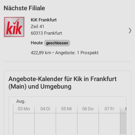
Nächste Filiale
KiK Frankfurt
Zeil 41
❯
60313 Frankfurt
Heute
geschlossen
422,89 km • Angebote: 1 Prospekt
Angebote-Kalender für Kik in Frankfurt
(Main) und Umgebung
Aug.
03
Mo
04
Di
05
Mi
06
Do
07
Fr
08
S