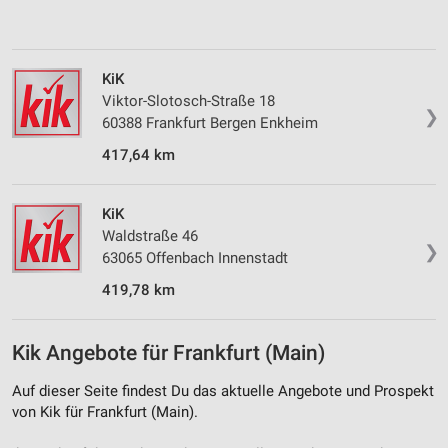
personalisierter Inhalte
Messung der Werbeleistung
KiK
Messung der Performance von Inhalten
Viktor-Slotosch-Straße 18
❯
60388 Frankfurt Bergen Enkheim
Analyse von Zielgruppen durch Statistiken oder
Kombinationen von Daten aus verschiedenen
417,64 km
Quellen
Entwicklung und Verbesserung der Angebote
KiK
Waldstraße 46
Verwendung reduzierter Daten zur Auswahl von
❯
63065 Offenbach Innenstadt
Inhalten
419,78 km
IAB-Besonderheiten:
Verwendung genauer Standortdaten
Kik Angebote für Frankfurt (Main)
Geräte anhand von aktiv angeforderten
Informationen identifizieren
Auf dieser Seite findest Du das aktuelle Angebote und Prospekt
von Kik für Frankfurt (Main).
Nicht-IAB-Verarbeitungszwecke: