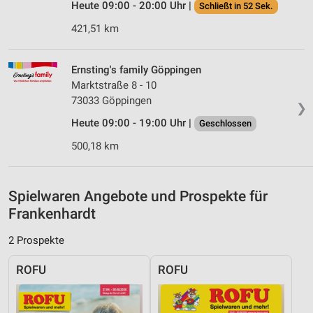
Heute 09:00 - 20:00 Uhr |
Schließt in 52 Sek.
IAB-Besonderheiten:
421,51 km
Verwendung genauer Standortdaten
Geräte anhand von aktiv angeforderten
Ernsting's family Göppingen
Informationen identifizieren
Marktstraße 8 - 10
73033 Göppingen
Nicht-IAB-Verarbeitungszwecke:
❯
Notwendig
Heute 09:00 - 19:00 Uhr |
Geschlossen
500,18 km
Performance
Funktional
Spielwaren Angebote und Prospekte für
Werbung
Frankenhardt
2 Prospekte
ROFU
ROFU