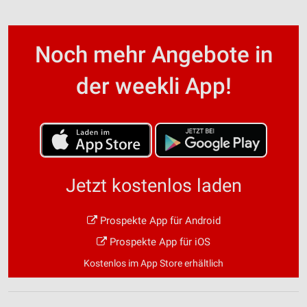
Noch mehr Angebote in
der weekli App!
Jetzt kostenlos laden
Prospekte App für Android
Prospekte App für iOS
Kostenlos im App Store erhältlich