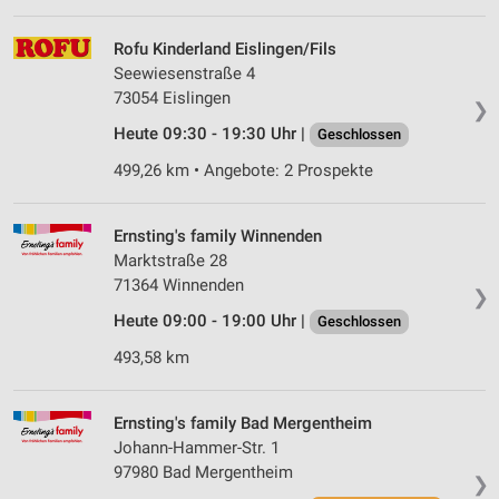
Werbung
Rofu Kinderland Eislingen/Fils
Verwendung von Profilen zur Auswahl
personalisierter Werbung
Seewiesenstraße 4
73054 Eislingen
❯
Erstellung von Profilen zur Personalisierung
Heute 09:30 - 19:30 Uhr |
Geschlossen
von Inhalten
499,26 km • Angebote: 2 Prospekte
Verwendung von Profilen zur Auswahl
personalisierter Inhalte
Ernsting's family Winnenden
Messung der Werbeleistung
Marktstraße 28
71364 Winnenden
Messung der Performance von Inhalten
❯
Heute 09:00 - 19:00 Uhr |
Geschlossen
Analyse von Zielgruppen durch Statistiken oder
493,58 km
Kombinationen von Daten aus verschiedenen
Quellen
Entwicklung und Verbesserung der Angebote
Ernsting's family Bad Mergentheim
Johann-Hammer-Str. 1
Verwendung reduzierter Daten zur Auswahl von
97980 Bad Mergentheim
❯
Inhalten