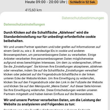
Heute 09:00 - 20:00 Uhr |
Schließt in 52 Sek.
415,60 km
Datenschutzbestimmungen
Datenschutzeinstellungen
Ernsting's family Öhringen
Haagweg 11
Durch Klicken auf die Schaltfläche „Ablehnen“ wird die
74613 Öhringen
Standardeinstellung nur für unbedingt erforderliche cookie
❯
beibehalten.
Heute 09:00 - 20:00 Uhr |
Schließt in 52 Sek.
Wir und unsere Partner speichern und/oder greifen auf Informationen auf
einem Gerät zu, wie z. B. eindeutige IDs in cookie und anderen
459,46 km
Browserspeichern, um personenbezogene Daten zu verarbeiten. Einige
Anbieter verarbeiten Ihre personenbezogenen Daten möglicherweise
aufgrund eines berechtigten Interesses. Um dem zu widersprechen, öffnen
Ernsting's family Backnang
Sie die „Einstellungen“. Sie können Ihre Einstellungen akzeptieren, ablehnen
oder verwalten, indem Sie auf die Schaltfläche „Einstellungen verwalten“
Sulzbacher Straße 10
klicken oder jederzeit auf die Fingerabdruck-Schaltfläche in der linken
71522 Backnang
❯
unteren Ecke der Website klicken. Um Ihre Einwilligung zu widerrufen,
klicken Sie auf den Fingerabdruck oder den Link in der Fußzeile der Website
Heute 09:00 - 19:00 Uhr |
Geschlossen
und klicken Sie auf den Menüpunkt „Meine Daten“. Auf dieser Seite können
Sie Ihre Einwilligung widerrufen. Diese Entscheidungen werden unseren
485,57 km
Partnern mitgeteilt und haben keinen Einfluss auf die Browserdaten.
Wir und unsere Partner verarbeiten Daten, um die Leistung der
Website zu analysieren und Folgendes zu tun:
Ernsting's family Schorndorf