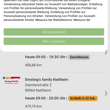
Speichern von oder Zugriff auf Informationen auf einem Endgerät.
Johann-Philipp-Palm-Straße 22
Verwendung reduzierter Daten zur Auswahl von Werbeanzeigen. Erstellung
73614 Schorndorf
von Profilen für personalisierte Werbung. Verwendung von Profilen zur
❯
Auswahl personalisierter Werbung. Erstellung von Profilen zur
Heute 09:00 - 19:00 Uhr |
Geschlossen
Personalisierung von Inhalten. Verwendung von Profilen zur Auswahl
personalisierter Inhalte. Messung der Werbeleistung. Messung der
495,07 km
Performance von Inhalten. Analyse von Zielgruppen durch Statistiken oder
Kombinationen von Daten aus verschiedenen Quellen. Entwicklung und
Verbesserung der Angebote. Verwendung reduzierter Daten zur Auswahl
Alle akzeptieren
von Inhalten.
Ernsting's family Nördlingen
Daten können außerhalb der Europäischen Union weitergegeben und in die
Nein, anpassen
Marktplatz 4
USA gesendet werden.
86720 Nördlingen
Ihre Einwilligung und die cookie Richtlinie gelten ausschließlich für diese
❯
Website/App.
Heute 09:00 - 18:30 Uhr |
Geschlossen
Partnerliste anzeigen (1 IAB-Anbieter)
456,68 km
Wir nutzen Ihre Daten für folgende Zwecke:
IAB-Verarbeitungszwecke:
Speichern von oder Zugriff auf Informationen
Ernsting's family Nattheim
auf einem Endgerät
Daimlerstraße 2
89564 Nattheim
❯
Verwendung reduzierter Daten zur Auswahl von
Werbeanzeigen
Heute 09:00 - 20:00 Uhr |
Schließt in 52 Sek.
479,74 km
Erstellung von Profilen für personalisierte