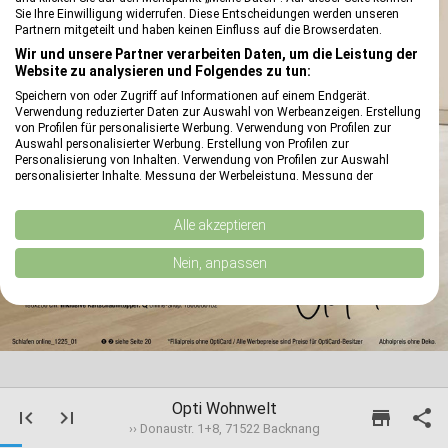
Sie Ihre Einwilligung widerrufen. Diese Entscheidungen werden unseren
Partnern mitgeteilt und haben keinen Einfluss auf die Browserdaten.
Wir und unsere Partner verarbeiten Daten, um die Leistung der
Website zu analysieren und Folgendes zu tun:
Speichern von oder Zugriff auf Informationen auf einem Endgerät.
Verwendung reduzierter Daten zur Auswahl von Werbeanzeigen. Erstellung
von Profilen für personalisierte Werbung. Verwendung von Profilen zur
Auswahl personalisierter Werbung. Erstellung von Profilen zur
reply
Personalisierung von Inhalten. Verwendung von Profilen zur Auswahl
personalisierter Inhalte. Messung der Werbeleistung. Messung der
Performance von Inhalten. Analyse von Zielgruppen durch Statistiken oder
Kombinationen von Daten aus verschiedenen Quellen. Entwicklung und
Verbesserung der Angebote. Verwendung reduzierter Daten zur Auswahl
Alle akzeptieren
von Inhalten.
Daten können außerhalb der Europäischen Union weitergegeben und in die
Nein, anpassen
USA gesendet werden.
Ihre Einwilligung und die cookie Richtlinie gelten ausschließlich für diese
Website/App.
Partnerliste anzeigen (1 IAB-Anbieter)
Wir nutzen Ihre Daten für folgende Zwecke:
IAB-Verarbeitungszwecke:
Opti Wohnwelt
first_page
last_page
store

Speichern von oder Zugriff auf Informationen
›› Donaustr. 1+8, 71522 Backnang
auf einem Endgerät