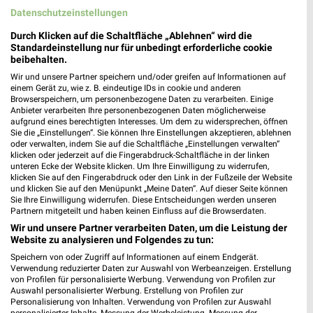
Datenschutzeinstellungen
KissSalis Therme - Kannewischer Collection
Durch Klicken auf die Schaltfläche „Ablehnen“ wird die
Standardeinstellung nur für unbedingt erforderliche cookie
Bad Kissingen
beibehalten.
Heiligenfelder Allee 16
Wir und unsere Partner speichern und/oder greifen auf Informationen auf
❯
97688 Bad Kissingen
einem Gerät zu, wie z. B. eindeutige IDs in cookie und anderen
Browserspeichern, um personenbezogene Daten zu verarbeiten. Einige
Heute 09:00 - 19:00 Uhr |
Geschlossen
Anbieter verarbeiten Ihre personenbezogenen Daten möglicherweise
aufgrund eines berechtigten Interesses. Um dem zu widersprechen, öffnen
347,85 km
Sie die „Einstellungen“. Sie können Ihre Einstellungen akzeptieren, ablehnen
oder verwalten, indem Sie auf die Schaltfläche „Einstellungen verwalten“
klicken oder jederzeit auf die Fingerabdruck-Schaltfläche in der linken
unteren Ecke der Website klicken. Um Ihre Einwilligung zu widerrufen,
Friedrichsbad - Kannewischer Collection Baden-
klicken Sie auf den Fingerabdruck oder den Link in der Fußzeile der Website
Baden
und klicken Sie auf den Menüpunkt „Meine Daten“. Auf dieser Seite können
Römerplatz 1
Sie Ihre Einwilligung widerrufen. Diese Entscheidungen werden unseren
❯
Partnern mitgeteilt und haben keinen Einfluss auf die Browserdaten.
76530 Baden-Baden
Wir und unsere Partner verarbeiten Daten, um die Leistung der
Heute 09:00 - 22:00 Uhr |
Geschlossen
Website zu analysieren und Folgendes zu tun:
Speichern von oder Zugriff auf Informationen auf einem Endgerät.
553,84 km
Verwendung reduzierter Daten zur Auswahl von Werbeanzeigen. Erstellung
von Profilen für personalisierte Werbung. Verwendung von Profilen zur
Auswahl personalisierter Werbung. Erstellung von Profilen zur
Caracalla Therme - Kannewischer Collection
Personalisierung von Inhalten. Verwendung von Profilen zur Auswahl