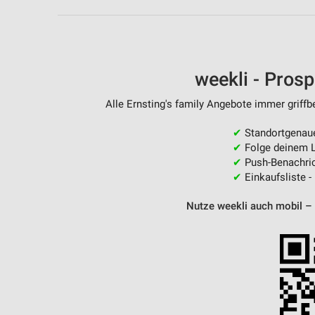
Messung der Performance von Inhalten
Analyse von Zielgruppen durch Statistiken oder Kombinationen 
Quellen
weekli - Pros
Entwicklung und Verbesserung der Angebote
Alle Ernsting's family Angebote immer griffb
Verwendung reduzierter Daten zur Auswahl von Inhalten
IAB-Besonderheiten:
✔
Standortgenau
✔
Folge deinem L
Verwendung genauer Standortdaten
✔
Push-Benachric
✔
Einkaufsliste -
Geräte anhand von aktiv angeforderten Informationen identifizie
Nutze weekli auch mobil –
Nicht-IAB-Verarbeitungszwecke:
Notwendig
Performance
Funktional
Werbung