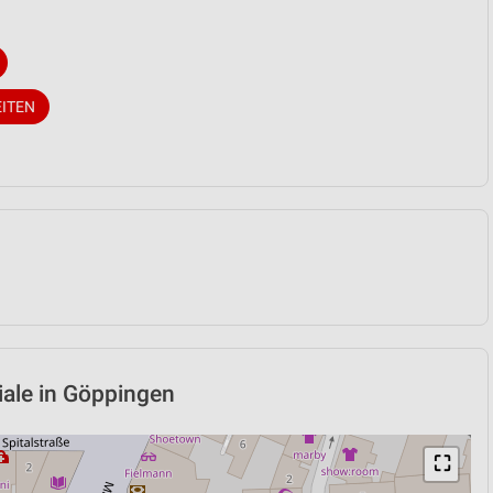
EITEN
liale in Göppingen
⛶