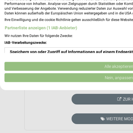
Performance von Inhalten. Analyse von Zielgruppen durch Statistiken oder Kom
und Verbesserung der Angebote. Verwendung reduzierter Daten zur Auswahl von
Daten können außerhalb der Europäischen Union weitergegeben und in die USA 
Ihre Einwilligung und die cookie Richtlinie gelten ausschließlich für diese Websit
Partnerliste anzeigen (1 IAB-Anbieter)
Wir nutzen Ihre Daten für folgende Zwecke:
IAB-Verarbeitungszwecke:
Speichern von oder Zugriff auf Informationen auf einem Endgerät
Verwendung reduzierter Daten zur Auswahl von Werbeanzeigen
Alle akzeptiere
Erstellung von Profilen für personalisierte Werbung
Nein, anpassen
Aktuell kein
Verwendung von Profilen zur Auswahl personalisierter Werbung
ZUR 
Erstellung von Profilen zur Personalisierung von Inhalten
Verwendung von Profilen zur Auswahl personalisierter Inhalte
WEITERE MOD
Messung der Werbeleistung