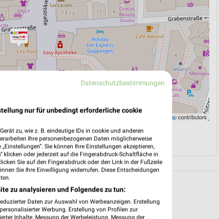
Datenschutzbestimmungen
tellung nur für unbedingt erforderliche cookie
Leaflet
|
©
OpenStreetMap
contributors
erät zu, wie z. B. eindeutige IDs in cookie und anderen
N
NAVIGATION MIT GOOGLE/IOS MAPS
verarbeiten Ihre personenbezogenen Daten möglicherweise
„Einstellungen“. Sie können Ihre Einstellungen akzeptieren,
 klicken oder jederzeit auf die Fingerabdruck-Schaltfläche in
klicken Sie auf den Fingerabdruck oder den Link in der Fußzeile
önnen Sie Ihre Einwilligung widerrufen. Diese Entscheidungen
ten.
ite zu analysieren und Folgendes zu tun:
reduzierter Daten zur Auswahl von Werbeanzeigen. Erstellung
ersonalisierter Werbung. Erstellung von Profilen zur
ierter Inhalte. Messung der Werbeleistung. Messung der