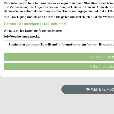
Performance von Inhalten. Analyse von Zielgruppen durch Statistiken oder Kom
und Verbesserung der Angebote. Verwendung reduzierter Daten zur Auswahl von
Daten können außerhalb der Europäischen Union weitergegeben und in die USA 
Ihre Einwilligung und die cookie Richtlinie gelten ausschließlich für diese Websit
Partnerliste anzeigen (1 IAB-Anbieter)
Wir nutzen Ihre Daten für folgende Zwecke:
IAB-Verarbeitungszwecke:
Speichern von oder Zugriff auf Informationen auf einem Endgerät
Verwendung reduzierter Daten zur Auswahl von Werbeanzeigen
Aktuell kein
Alle akzeptiere
Erstellung von Profilen für personalisierte Werbung
Nein, anpassen
ZUR 
Verwendung von Profilen zur Auswahl personalisierter Werbung
Erstellung von Profilen zur Personalisierung von Inhalten
WEITERE MOD
Verwendung von Profilen zur Auswahl personalisierter Inhalte
Messung der Werbeleistung