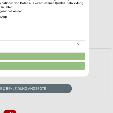
binationen von Daten aus verschiedenen Quellen. Entwicklung
 Inhalten.
gesendet werden.
e/App.
e Prospekte vorhanden.
n
HÄNDLER-WEBSEITE
E & BEKLEIDUNG ANGEBOTE