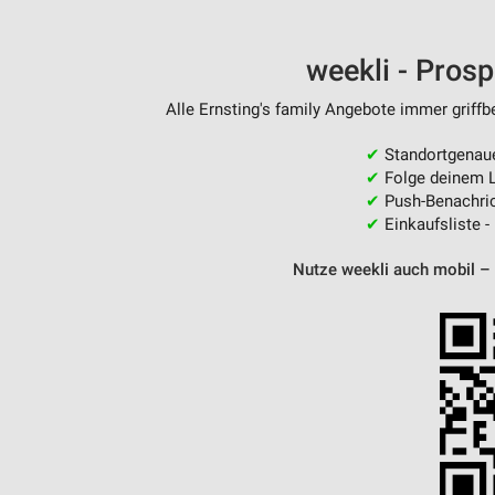
Messung der Performance von Inhalten
Analyse von Zielgruppen durch Statistiken oder Kombinationen 
weekli - Pros
Quellen
Alle Ernsting's family Angebote immer griffb
Entwicklung und Verbesserung der Angebote
✔
Standortgenau
Verwendung reduzierter Daten zur Auswahl von Inhalten
✔
Folge deinem L
✔
Push-Benachric
IAB-Besonderheiten:
✔
Einkaufsliste -
Verwendung genauer Standortdaten
Nutze weekli auch mobil –
Geräte anhand von aktiv angeforderten Informationen identifizie
Nicht-IAB-Verarbeitungszwecke:
Notwendig
Performance
Funktional
Werbung