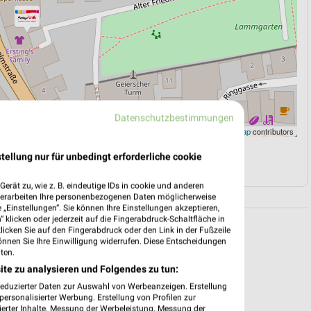
Datenschutzbestimmungen
Leaflet
|
©
OpenStreetMap
contributors
tellung nur für unbedingt erforderliche cookie
N
NAVIGATION MIT GOOGLE/IOS MAPS
erät zu, wie z. B. eindeutige IDs in cookie und anderen
verarbeiten Ihre personenbezogenen Daten möglicherweise
„Einstellungen“. Sie können Ihre Einstellungen akzeptieren,
 klicken oder jederzeit auf die Fingerabdruck-Schaltfläche in
klicken Sie auf den Fingerabdruck oder den Link in der Fußzeile
önnen Sie Ihre Einwilligung widerrufen. Diese Entscheidungen
ten.
ite zu analysieren und Folgendes zu tun:
reduzierter Daten zur Auswahl von Werbeanzeigen. Erstellung
ersonalisierter Werbung. Erstellung von Profilen zur
ierter Inhalte. Messung der Werbeleistung. Messung der