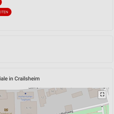
EITEN
iale in Crailsheim
⛶