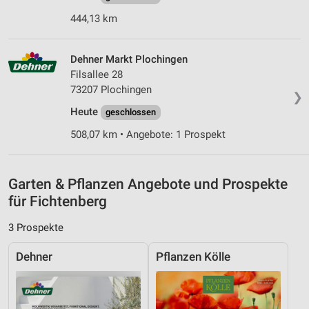
Messung der Performance von Inhalten
444,13 km
Analyse von Zielgruppen durch Statistiken oder
Kombinationen von Daten aus verschiedenen
Dehner Markt Plochingen
Quellen
Filsallee 28
73207 Plochingen
❯
Entwicklung und Verbesserung der Angebote
Heute
geschlossen
Verwendung reduzierter Daten zur Auswahl von
508,07 km • Angebote: 1 Prospekt
Inhalten
IAB-Besonderheiten:
Garten & Pflanzen Angebote und Prospekte
Verwendung genauer Standortdaten
für Fichtenberg
Geräte anhand von aktiv angeforderten
Informationen identifizieren
3 Prospekte
Nicht-IAB-Verarbeitungszwecke:
Dehner
Pflanzen Kölle
Notwendig
Performance