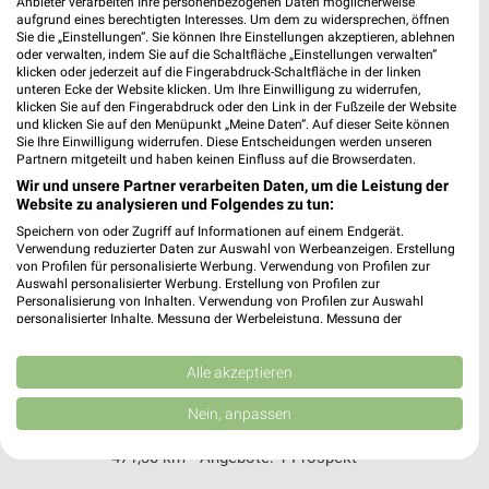
Anbieter verarbeiten Ihre personenbezogenen Daten möglicherweise
73035 GÖPPINGEN
aufgrund eines berechtigten Interesses. Um dem zu widersprechen, öffnen
❯
Sie die „Einstellungen“. Sie können Ihre Einstellungen akzeptieren, ablehnen
Heute
oder verwalten, indem Sie auf die Schaltfläche „Einstellungen verwalten“
geschlossen
klicken oder jederzeit auf die Fingerabdruck-Schaltfläche in der linken
500,23 km
unteren Ecke der Website klicken. Um Ihre Einwilligung zu widerrufen,
klicken Sie auf den Fingerabdruck oder den Link in der Fußzeile der Website
und klicken Sie auf den Menüpunkt „Meine Daten“. Auf dieser Seite können
Sie Ihre Einwilligung widerrufen. Diese Entscheidungen werden unseren
Dehner Markt Eislingen
Partnern mitgeteilt und haben keinen Einfluss auf die Browserdaten.
Stuttgarter Str. 105
Wir und unsere Partner verarbeiten Daten, um die Leistung der
73054 Eislingen
Website zu analysieren und Folgendes zu tun:
❯
Speichern von oder Zugriff auf Informationen auf einem Endgerät.
Heute
geschlossen
Verwendung reduzierter Daten zur Auswahl von Werbeanzeigen. Erstellung
von Profilen für personalisierte Werbung. Verwendung von Profilen zur
499,23 km • Angebote: 1 Prospekt
Auswahl personalisierter Werbung. Erstellung von Profilen zur
Personalisierung von Inhalten. Verwendung von Profilen zur Auswahl
personalisierter Inhalte. Messung der Werbeleistung. Messung der
Performance von Inhalten. Analyse von Zielgruppen durch Statistiken oder
Dehner Markt Aalen
Kombinationen von Daten aus verschiedenen Quellen. Entwicklung und
Wilhelm-Merz-Str. 35
Verbesserung der Angebote. Verwendung reduzierter Daten zur Auswahl
Alle akzeptieren
73431 Aalen
von Inhalten.
❯
Daten können außerhalb der Europäischen Union weitergegeben und in die
Nein, anpassen
Heute
geschlossen
USA gesendet werden.
Ihre Einwilligung und die cookie Richtlinie gelten ausschließlich für diese
471,30 km • Angebote: 1 Prospekt
Website/App.