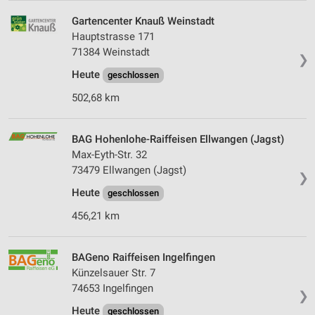
Partnerliste anzeigen (1 IAB-Anbieter)
Gartencenter Knauß Weinstadt
Wir nutzen Ihre Daten für folgende Zwecke:
Hauptstrasse 171
IAB-Verarbeitungszwecke:
71384 Weinstadt
❯
Speichern von oder Zugriff auf Informationen
auf einem Endgerät
Heute
geschlossen
502,68 km
Verwendung reduzierter Daten zur Auswahl von
Werbeanzeigen
BAG Hohenlohe-Raiffeisen Ellwangen (Jagst)
Erstellung von Profilen für personalisierte
Werbung
Max-Eyth-Str. 32
73479 Ellwangen (Jagst)
❯
Verwendung von Profilen zur Auswahl
Heute
geschlossen
personalisierter Werbung
456,21 km
Erstellung von Profilen zur Personalisierung
von Inhalten
BAGeno Raiffeisen Ingelfingen
Verwendung von Profilen zur Auswahl
Künzelsauer Str. 7
personalisierter Inhalte
74653 Ingelfingen
❯
Messung der Werbeleistung
Heute
geschlossen