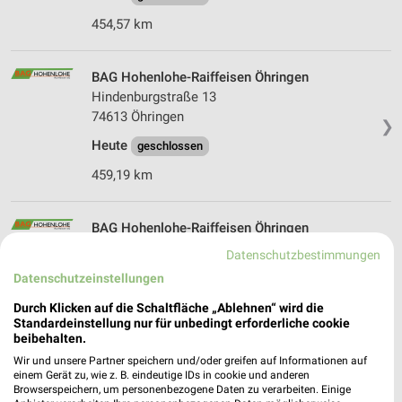
454,57 km
BAG Hohenlohe-Raiffeisen Öhringen
Hindenburgstraße 13
74613 Öhringen
❯
Heute
geschlossen
459,19 km
BAG Hohenlohe-Raiffeisen Öhringen
Austraße 6
Datenschutzbestimmungen
74613 Öhringen
❯
Datenschutzeinstellungen
Heute
geschlossen
Durch Klicken auf die Schaltfläche „Ablehnen“ wird die
Standardeinstellung nur für unbedingt erforderliche cookie
459,65 km
beibehalten.
Wir und unsere Partner speichern und/oder greifen auf Informationen auf
einem Gerät zu, wie z. B. eindeutige IDs in cookie und anderen
Bazle GÖPPINGEN
Browserspeichern, um personenbezogene Daten zu verarbeiten. Einige
SCHORNDORFER STR. 50