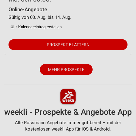
Erstellung von Profilen zur Personalisierung
Online-Angebote
von Inhalten
Gültig von 03. Aug. bis 14. Aug.
Verwendung von Profilen zur Auswahl
📅
Kalendereintrag erstellen
personalisierter Inhalte
Messung der Werbeleistung
PROSPEKT BLÄTTERN
Messung der Performance von Inhalten
Analyse von Zielgruppen durch Statistiken oder
MEHR PROSPEKTE
Kombinationen von Daten aus verschiedenen
Quellen
Entwicklung und Verbesserung der Angebote
Verwendung reduzierter Daten zur Auswahl von
Inhalten
weekli - Prospekte & Angebote App
IAB-Besonderheiten:
Alle Rossmann Angebote immer griffbereit – mit der
Verwendung genauer Standortdaten
kostenlosen weekli App für iOS & Android.