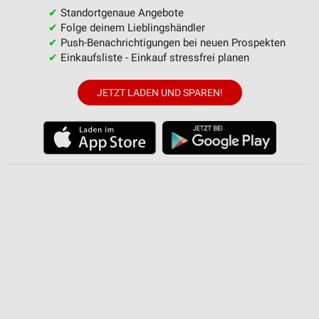
Geräte anhand von aktiv angeforderten
✔
Standortgenaue Angebote
Informationen identifizieren
✔
Folge deinem Lieblingshändler
✔
Push-Benachrichtigungen bei neuen Prospekten
Nicht-IAB-Verarbeitungszwecke:
✔
Einkaufsliste - Einkauf stressfrei planen
Notwendig
JETZT LADEN UND SPAREN!
Performance
Funktional
Werbung