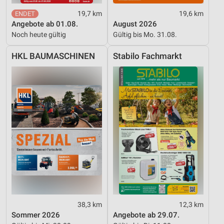
Funktional
19,7 km
19,6 km
Angebote ab 01.08.
August 2026
Werbung
Noch heute gültig
Gültig bis Mo. 31.08.
HKL BAUMASCHINEN
Stabilo Fachmarkt
38,3 km
12,3 km
Sommer 2026
Angebote ab 29.07.