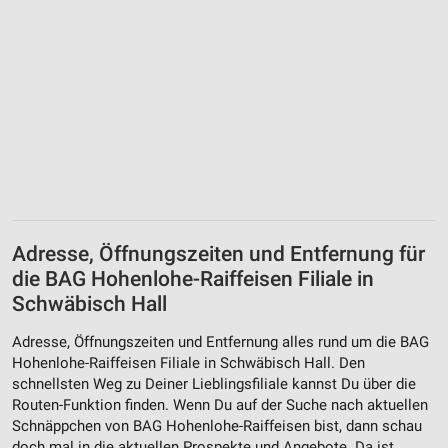
Partnerliste anzeigen (1 IAB-Anbieter)
Wir nutzen Ihre Daten für folgende Zwecke:
IAB-Verarbeitungszwecke:
Speichern von oder Zugriff auf Informationen
auf einem Endgerät
Verwendung reduzierter Daten zur Auswahl von
Werbeanzeigen
Erstellung von Profilen für personalisierte
Werbung
Adresse, Öffnungszeiten und Entfernung für
Verwendung von Profilen zur Auswahl
die BAG Hohenlohe-Raiffeisen Filiale in
personalisierter Werbung
Schwäbisch Hall
Erstellung von Profilen zur Personalisierung
von Inhalten
Adresse, Öffnungszeiten und Entfernung alles rund um die BAG
Hohenlohe-Raiffeisen Filiale in Schwäbisch Hall. Den
Verwendung von Profilen zur Auswahl
schnellsten Weg zu Deiner Lieblingsfiliale kannst Du über die
personalisierter Inhalte
Routen-Funktion finden. Wenn Du auf der Suche nach aktuellen
Schnäppchen von BAG Hohenlohe-Raiffeisen bist, dann schau
Messung der Werbeleistung
doch mal in die aktuellen Prospekte und Angebote. Da ist