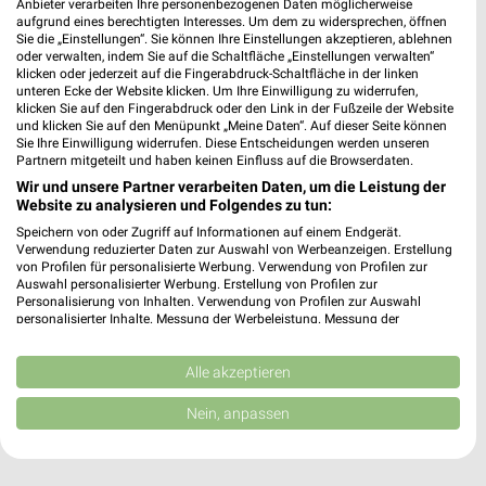
Anbieter verarbeiten Ihre personenbezogenen Daten möglicherweise
Ladestraße 49
aufgrund eines berechtigten Interesses. Um dem zu widersprechen, öffnen
74523 Schwäbisch Hall
Sie die „Einstellungen“. Sie können Ihre Einstellungen akzeptieren, ablehnen
❯
oder verwalten, indem Sie auf die Schaltfläche „Einstellungen verwalten“
Heute 08:00 - 12:00 13:15 - 17:00 Uhr |
klicken oder jederzeit auf die Fingerabdruck-Schaltfläche in der linken
Geöffnet
unteren Ecke der Website klicken. Um Ihre Einwilligung zu widerrufen,
klicken Sie auf den Fingerabdruck oder den Link in der Fußzeile der Website
7,40 km
und klicken Sie auf den Menüpunkt „Meine Daten“. Auf dieser Seite können
Sie Ihre Einwilligung widerrufen. Diese Entscheidungen werden unseren
Partnern mitgeteilt und haben keinen Einfluss auf die Browserdaten.
Wir und unsere Partner verarbeiten Daten, um die Leistung der
BAG Hohenlohe-Raiffeisen Waldenburg
Website zu analysieren und Folgendes zu tun:
Hohebuch 22
Speichern von oder Zugriff auf Informationen auf einem Endgerät.
74638 Waldenburg
Verwendung reduzierter Daten zur Auswahl von Werbeanzeigen. Erstellung
❯
von Profilen für personalisierte Werbung. Verwendung von Profilen zur
Heute 08:00 - 12:00 13:10 - 17:00 Uhr |
Auswahl personalisierter Werbung. Erstellung von Profilen zur
Geöffnet
Personalisierung von Inhalten. Verwendung von Profilen zur Auswahl
personalisierter Inhalte. Messung der Werbeleistung. Messung der
13,00 km
Performance von Inhalten. Analyse von Zielgruppen durch Statistiken oder
Kombinationen von Daten aus verschiedenen Quellen. Entwicklung und
Verbesserung der Angebote. Verwendung reduzierter Daten zur Auswahl
Alle akzeptieren
von Inhalten.
Daten können außerhalb der Europäischen Union weitergegeben und in die
Nein, anpassen
USA gesendet werden.
Ihre Einwilligung und die cookie Richtlinie gelten ausschließlich für diese
Website/App.