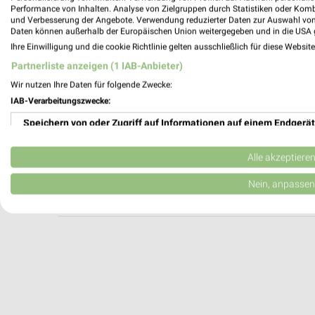
KFC Schwäbisch Hall
Performance von Inhalten. Analyse von Zielgruppen durch Statistiken oder Kom
und Verbesserung der Angebote. Verwendung reduzierter Daten zur Auswahl von
Stuttgarter Str. 151
Daten können außerhalb der Europäischen Union weitergegeben und in die USA 
74523 Schwäbisch Hall
Ihre Einwilligung und die cookie Richtlinie gelten ausschließlich für diese Websit
Heute 11:00 - 23:59 Uhr |
Geschlossen
Partnerliste anzeigen (1 IAB-Anbieter)
460,04 km
Wir nutzen Ihre Daten für folgende Zwecke:
IAB-Verarbeitungszwecke:
Speichern von oder Zugriff auf Informationen auf einem Endgerät
McDonald's Obersontheim
Birngründle
Verwendung reduzierter Daten zur Auswahl von Werbeanzeigen
74423 Obersontheim
Alle akzeptiere
Heute 07:00 - 01:00 Uhr |
Geschlossen
Erstellung von Profilen für personalisierte Werbung
Nein, anpassen
458,23 km
Verwendung von Profilen zur Auswahl personalisierter Werbung
Erstellung von Profilen zur Personalisierung von Inhalten
Verwendung von Profilen zur Auswahl personalisierter Inhalte
Messung der Werbeleistung