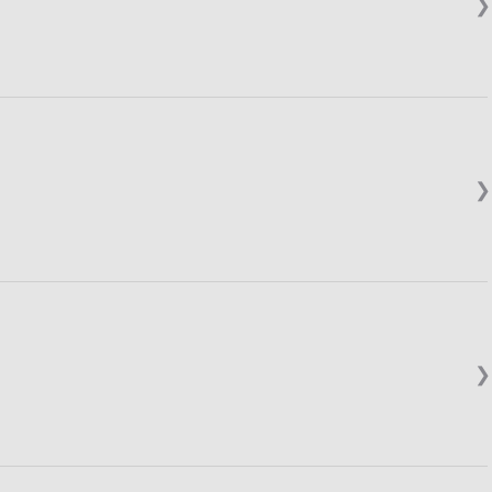
❯
❯
❯