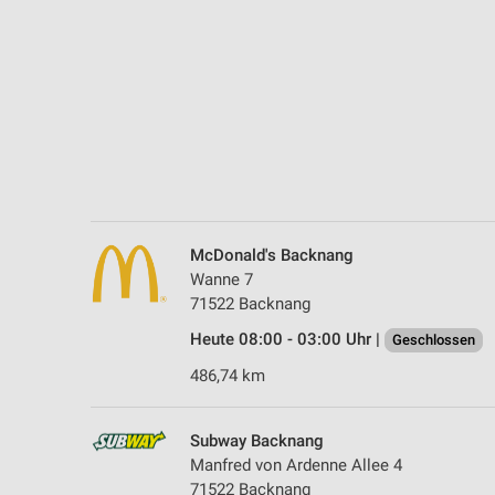
Messung der Performance von Inhalten
Analyse von Zielgruppen durch Statistiken oder Kombinationen 
Quellen
Entwicklung und Verbesserung der Angebote
Verwendung reduzierter Daten zur Auswahl von Inhalten
IAB-Besonderheiten:
Verwendung genauer Standortdaten
McDonald's Backnang
Wanne 7
Geräte anhand von aktiv angeforderten Informationen identifizie
71522 Backnang
Nicht-IAB-Verarbeitungszwecke:
Heute 08:00 - 03:00 Uhr |
Geschlossen
Notwendig
486,74 km
Performance
Subway Backnang
Funktional
Manfred von Ardenne Allee 4
71522 Backnang
Werbung