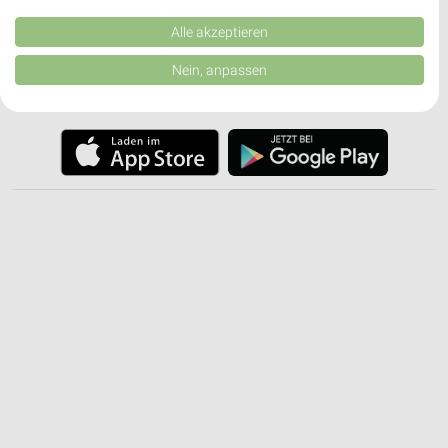
Kombinationen von Daten aus verschiedenen Quellen. Entwicklung und
✔
Push-Benachrichtigungen bei neuen Prospekten
Verbesserung der Angebote. Verwendung reduzierter Daten zur Auswahl
Alle akzeptieren
✔
Einkaufsliste - Einkauf stressfrei planen
von Inhalten.
Daten können außerhalb der Europäischen Union weitergegeben und in die
Nein, anpassen
USA gesendet werden.
JETZT LADEN UND SPAREN!
Ihre Einwilligung und die cookie Richtlinie gelten ausschließlich für diese
Website/App.
Partnerliste anzeigen (1 IAB-Anbieter)
Wir nutzen Ihre Daten für folgende Zwecke:
IAB-Verarbeitungszwecke:
Speichern von oder Zugriff auf Informationen
auf einem Endgerät
Verwendung reduzierter Daten zur Auswahl von
Werbeanzeigen
Erstellung von Profilen für personalisierte
Werbung
Verwendung von Profilen zur Auswahl
personalisierter Werbung