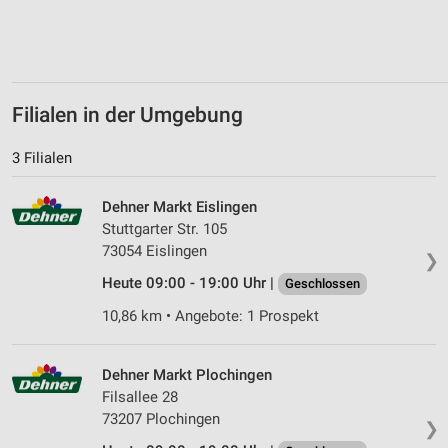
Erstellung von Profilen zur Personalisierung
von Inhalten
Verwendung von Profilen zur Auswahl
personalisierter Inhalte
Filialen in der Umgebung
Messung der Werbeleistung
3 Filialen
Messung der Performance von Inhalten
Dehner Markt Eislingen
Analyse von Zielgruppen durch Statistiken oder
Kombinationen von Daten aus verschiedenen
Stuttgarter Str. 105
Quellen
73054 Eislingen
❯
Entwicklung und Verbesserung der Angebote
Heute 09:00 - 19:00 Uhr |
Geschlossen
10,86 km • Angebote: 1 Prospekt
Verwendung reduzierter Daten zur Auswahl von
Inhalten
IAB-Besonderheiten:
Dehner Markt Plochingen
Filsallee 28
Verwendung genauer Standortdaten
73207 Plochingen
❯
Geräte anhand von aktiv angeforderten