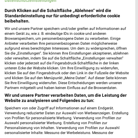
Datenschutzeinstellungen
Durch Klicken auf die Schaltfläche „Ablehnen“ wird die
Standardeinstellung nur für unbedingt erforderliche cookie
beibehalten.
Wir und unsere Partner speichern und/oder greifen auf Informationen auf
einem Gerät zu, wie z. B. eindeutige IDs in cookie und anderen
Browserspeichern, um personenbezogene Daten zu verarbeiten. Einige
Anbieter verarbeiten Ihre personenbezogenen Daten möglicherweise
aufgrund eines berechtigten Interesses. Um dem zu widersprechen, öffnen
Sie die „Einstellungen“. Sie können Ihre Einstellungen akzeptieren, ablehnen
MEHR PROSPEKTE
oder verwalten, indem Sie auf die Schaltfläche „Einstellungen verwalten“
klicken oder jederzeit auf die Fingerabdruck-Schaltfläche in der linken
unteren Ecke der Website klicken. Um Ihre Einwilligung zu widerrufen,
klicken Sie auf den Fingerabdruck oder den Link in der Fußzeile der Website
und klicken Sie auf den Menüpunkt „Meine Daten“. Auf dieser Seite können
Sie Ihre Einwilligung widerrufen. Diese Entscheidungen werden unseren
Partnern mitgeteilt und haben keinen Einfluss auf die Browserdaten.
Wir und unsere Partner verarbeiten Daten, um die Leistung der
weekli - Prospekte & Angebote App
Website zu analysieren und Folgendes zu tun:
Speichern von oder Zugriff auf Informationen auf einem Endgerät.
Alle Dehner Angebote immer griffbereit – mit der kostenlosen
Verwendung reduzierter Daten zur Auswahl von Werbeanzeigen. Erstellung
weekli App für iOS & Android.
von Profilen für personalisierte Werbung. Verwendung von Profilen zur
Auswahl personalisierter Werbung. Erstellung von Profilen zur
Personalisierung von Inhalten. Verwendung von Profilen zur Auswahl
✔
Standortgenaue Angebote
personalisierter Inhalte. Messung der Werbeleistung. Messung der
✔
Folge deinem Lieblingshändler
Performance von Inhalten. Analyse von Zielgruppen durch Statistiken oder