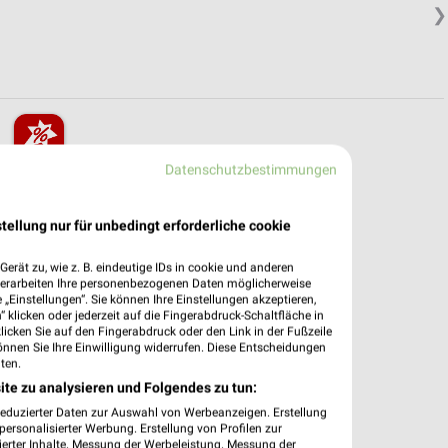
❯
Datenschutzbestimmungen
pekte & Angebote App
dung Filialen & Öffnungszeiten in unserer App.
tellung nur für unbedingt erforderliche cookie
e Angebote
erät zu, wie z. B. eindeutige IDs in cookie und anderen
verarbeiten Ihre personenbezogenen Daten möglicherweise
ieblingshändler
„Einstellungen“. Sie können Ihre Einstellungen akzeptieren,
htigungen bei neuen Prospekten
 klicken oder jederzeit auf die Fingerabdruck-Schaltfläche in
 Einkauf stressfrei planen
klicken Sie auf den Fingerabdruck oder den Link in der Fußzeile
önnen Sie Ihre Einwilligung widerrufen. Diese Entscheidungen
ten.
 App jetzt laden oder QR-Code scannen.
ite zu analysieren und Folgendes zu tun:
reduzierter Daten zur Auswahl von Werbeanzeigen. Erstellung
ersonalisierter Werbung. Erstellung von Profilen zur
ierter Inhalte. Messung der Werbeleistung. Messung der