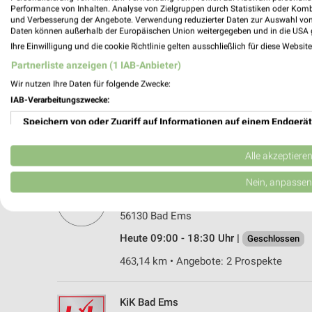
Performance von Inhalten. Analyse von Zielgruppen durch Statistiken oder Kom
und Verbesserung der Angebote. Verwendung reduzierter Daten zur Auswahl von
Daten können außerhalb der Europäischen Union weitergegeben und in die USA 
Ihre Einwilligung und die cookie Richtlinie gelten ausschließlich für diese Websit
Partnerliste anzeigen (1 IAB-Anbieter)
Wir nutzen Ihre Daten für folgende Zwecke:
IAB-Verarbeitungszwecke:
Speichern von oder Zugriff auf Informationen auf einem Endgerät
Verwendung reduzierter Daten zur Auswahl von Werbeanzeigen
Alle akzeptiere
Erstellung von Profilen für personalisierte Werbung
Nein, anpassen
NKD Bad Ems
Römerstr. 90
Verwendung von Profilen zur Auswahl personalisierter Werbung
56130 Bad Ems
Erstellung von Profilen zur Personalisierung von Inhalten
Heute 09:00 - 18:30 Uhr |
Geschlossen
463,14 km • Angebote: 2 Prospekte
Verwendung von Profilen zur Auswahl personalisierter Inhalte
Messung der Werbeleistung
KiK Bad Ems