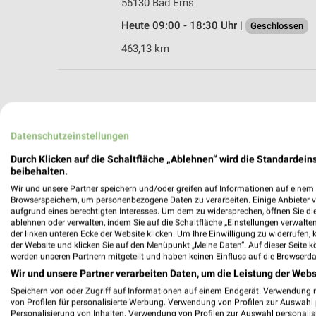
56130 Bad Ems
Heute 09:00 - 18:30 Uhr |
Geschlossen
463,13 km
weekli - Pros
Datenschutzeinstellungen
Finden Sie noch mehr Mode & Beklei
Durch Klicken auf die Schaltfläche „Ablehnen“ wird die Standardeins
beibehalten.
✔
Standortgenau
Wir und unsere Partner speichern und/oder greifen auf Informationen auf einem G
Browserspeichern, um personenbezogene Daten zu verarbeiten. Einige Anbieter 
✔
Folge deinem L
aufgrund eines berechtigten Interesses. Um dem zu widersprechen, öffnen Sie die 
✔
Push-Benachric
ablehnen oder verwalten, indem Sie auf die Schaltfläche „Einstellungen verwalten“
✔
Einkaufsliste -
der linken unteren Ecke der Website klicken. Um Ihre Einwilligung zu widerrufen, 
der Website und klicken Sie auf den Menüpunkt „Meine Daten“. Auf dieser Seite k
werden unseren Partnern mitgeteilt und haben keinen Einfluss auf die Browserda
Nutze weekli auch mobil –
Wir und unsere Partner verarbeiten Daten, um die Leistung der Webs
Speichern von oder Zugriff auf Informationen auf einem Endgerät. Verwendung 
von Profilen für personalisierte Werbung. Verwendung von Profilen zur Auswahl p
Personalisierung von Inhalten. Verwendung von Profilen zur Auswahl personalis