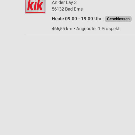
An der Lay 3
Messung der Performance von Inhalten
56132 Bad Ems
Analyse von Zielgruppen durch Statistiken oder Kombinationen 
Heute 09:00 - 19:00 Uhr |
Geschlossen
Quellen
466,55 km • Angebote: 1 Prospekt
Entwicklung und Verbesserung der Angebote
Verwendung reduzierter Daten zur Auswahl von Inhalten
IAB-Besonderheiten:
Verwendung genauer Standortdaten
Geräte anhand von aktiv angeforderten Informationen identifizie
Nicht-IAB-Verarbeitungszwecke:
Notwendig
Performance
Funktional
Werbung