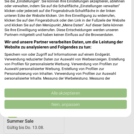
3,5 km
0,6 km
Sie die „Einstellungen“. Sie können Ihre Einstellungen akzeptieren, ablehnen
oder verwalten, indem Sie auf die Schaltfläche „Einstellungen verwalten“
Unterhaltungselektronik 08/2026
Gutscheinheft
klicken oder jederzeit auf die Fingerabdruck-Schaltfläche in der linken
Gültig bis Sa. 15.08.
Gültig bis Mo. 10.08.
unteren Ecke der Website klicken. Um Ihre Einwilligung zu widerrufen,
klicken Sie auf den Fingerabdruck oder den Link in der Fußzeile der Website
und klicken Sie auf den Menüpunkt „Meine Daten“. Auf dieser Seite können
MEDIMAX
Sie Ihre Einwilligung widerrufen. Diese Entscheidungen werden unseren
Partnern mitgeteilt und haben keinen Einfluss auf die Browserdaten.
Wir und unsere Partner verarbeiten Daten, um die Leistung der
Website zu analysieren und Folgendes zu tun:
Speichern von oder Zugriff auf Informationen auf einem Endgerät.
Verwendung reduzierter Daten zur Auswahl von Werbeanzeigen. Erstellung
von Profilen für personalisierte Werbung. Verwendung von Profilen zur
Auswahl personalisierter Werbung. Erstellung von Profilen zur
Personalisierung von Inhalten. Verwendung von Profilen zur Auswahl
personalisierter Inhalte. Messung der Werbeleistung. Messung der
Performance von Inhalten. Analyse von Zielgruppen durch Statistiken oder
Kombinationen von Daten aus verschiedenen Quellen. Entwicklung und
Verbesserung der Angebote. Verwendung reduzierter Daten zur Auswahl
Alle akzeptieren
von Inhalten.
Daten können außerhalb der Europäischen Union weitergegeben und in die
Nein, anpassen
USA gesendet werden.
Ihre Einwilligung und die cookie Richtlinie gelten ausschließlich für diese
3,4 km
Website/App.
Summer Sale
Partnerliste anzeigen (1 IAB-Anbieter)
Gültig bis Do. 13.08.