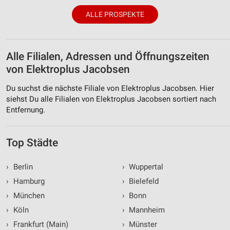
Wir nutzen Ihre Daten für folgende Zwecke:
IAB-Verarbeitungszwecke:
ALLE PROSPEKTE
Speichern von oder Zugriff auf Informationen
auf einem Endgerät
Alle Filialen, Adressen und Öffnungszeiten
Verwendung reduzierter Daten zur Auswahl von
Werbeanzeigen
von Elektroplus Jacobsen
Erstellung von Profilen für personalisierte
Du suchst die nächste Filiale von Elektroplus Jacobsen. Hier
Werbung
siehst Du alle Filialen von Elektroplus Jacobsen sortiert nach
Entfernung.
Verwendung von Profilen zur Auswahl
personalisierter Werbung
Top Städte
Erstellung von Profilen zur Personalisierung
von Inhalten
›
Berlin
›
Wuppertal
Verwendung von Profilen zur Auswahl
›
Hamburg
›
Bielefeld
personalisierter Inhalte
›
München
›
Bonn
Messung der Werbeleistung
›
Köln
›
Mannheim
›
Frankfurt (Main)
›
Münster
Messung der Performance von Inhalten