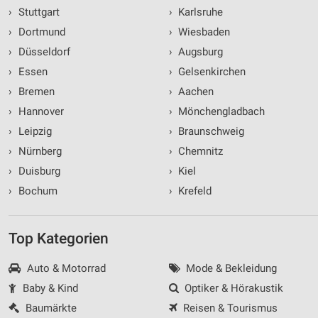
›
Stuttgart
›
Karlsruhe
Analyse von Zielgruppen durch Statistiken oder
›
Dortmund
›
Wiesbaden
Kombinationen von Daten aus verschiedenen
Quellen
›
Düsseldorf
›
Augsburg
›
Essen
›
Gelsenkirchen
Entwicklung und Verbesserung der Angebote
›
Bremen
›
Aachen
Verwendung reduzierter Daten zur Auswahl von
›
Hannover
›
Mönchengladbach
Inhalten
›
Leipzig
›
Braunschweig
IAB-Besonderheiten:
›
Nürnberg
›
Chemnitz
Verwendung genauer Standortdaten
›
Duisburg
›
Kiel
›
Bochum
›
Krefeld
Geräte anhand von aktiv angeforderten
Informationen identifizieren
Nicht-IAB-Verarbeitungszwecke:
Top Kategorien
Notwendig
Auto & Motorrad
Mode & Bekleidung
Performance
Baby & Kind
Optiker & Hörakustik
Baumärkte
Reisen & Tourismus
Funktional