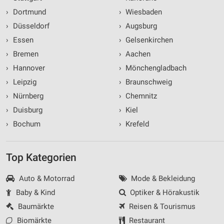
Analyse von Zielgruppen durch Statistiken oder
›
Dortmund
›
Wiesbaden
Kombinationen von Daten aus verschiedenen
Quellen
›
Düsseldorf
›
Augsburg
›
Essen
›
Gelsenkirchen
Entwicklung und Verbesserung der Angebote
›
Bremen
›
Aachen
Verwendung reduzierter Daten zur Auswahl von
›
Hannover
›
Mönchengladbach
Inhalten
›
Leipzig
›
Braunschweig
IAB-Besonderheiten:
›
Nürnberg
›
Chemnitz
Verwendung genauer Standortdaten
›
Duisburg
›
Kiel
›
Bochum
›
Krefeld
Geräte anhand von aktiv angeforderten
Informationen identifizieren
Nicht-IAB-Verarbeitungszwecke:
Top Kategorien
Notwendig
Auto & Motorrad
Mode & Bekleidung
Performance
Baby & Kind
Optiker & Hörakustik
Baumärkte
Reisen & Tourismus
Funktional
Biomärkte
Restaurant