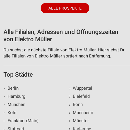
IAB-Verarbeitungszwecke:
ALLE PROSPEKTE
Speichern von oder Zugriff auf Informationen
auf einem Endgerät
Verwendung reduzierter Daten zur Auswahl von
Alle Filialen, Adressen und Öffnungszeiten
Werbeanzeigen
von Elektro Müller
Erstellung von Profilen für personalisierte
Werbung
Du suchst die nächste Filiale von Elektro Müller. Hier siehst Du
alle Filialen von Elektro Müller sortiert nach Entfernung.
Verwendung von Profilen zur Auswahl
personalisierter Werbung
Top Städte
Erstellung von Profilen zur Personalisierung
von Inhalten
›
Berlin
›
Wuppertal
Verwendung von Profilen zur Auswahl
›
Hamburg
›
Bielefeld
personalisierter Inhalte
›
München
›
Bonn
Messung der Werbeleistung
›
Köln
›
Mannheim
›
Frankfurt (Main)
›
Münster
Messung der Performance von Inhalten
›
Stuttgart
›
Karlsruhe