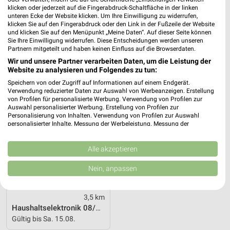
0,6 km
3,4 km
klicken oder jederzeit auf die Fingerabdruck-Schaltfläche in der linken
Gutscheinheft
Summer Sale
unteren Ecke der Website klicken. Um Ihre Einwilligung zu widerrufen,
Noch morgen gültig
Gültig bis Do. 13.08.
klicken Sie auf den Fingerabdruck oder den Link in der Fußzeile der Website
und klicken Sie auf den Menüpunkt „Meine Daten“. Auf dieser Seite können
Sie Ihre Einwilligung widerrufen. Diese Entscheidungen werden unseren
ElectronicPartner
Partnern mitgeteilt und haben keinen Einfluss auf die Browserdaten.
Wir und unsere Partner verarbeiten Daten, um die Leistung der
Website zu analysieren und Folgendes zu tun:
Speichern von oder Zugriff auf Informationen auf einem Endgerät.
Verwendung reduzierter Daten zur Auswahl von Werbeanzeigen. Erstellung
von Profilen für personalisierte Werbung. Verwendung von Profilen zur
Auswahl personalisierter Werbung. Erstellung von Profilen zur
Personalisierung von Inhalten. Verwendung von Profilen zur Auswahl
personalisierter Inhalte. Messung der Werbeleistung. Messung der
Performance von Inhalten. Analyse von Zielgruppen durch Statistiken oder
Kombinationen von Daten aus verschiedenen Quellen. Entwicklung und
Verbesserung der Angebote. Verwendung reduzierter Daten zur Auswahl
Alle akzeptieren
von Inhalten.
Daten können außerhalb der Europäischen Union weitergegeben und in die
Nein, anpassen
USA gesendet werden.
Ihre Einwilligung und die cookie Richtlinie gelten ausschließlich für diese
Website/App.
3,5 km
Partnerliste anzeigen (1 IAB-Anbieter)
Haushaltselektronik 08/2026
Gültig bis Sa. 15.08.
Wir nutzen Ihre Daten für folgende Zwecke: