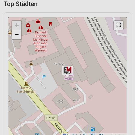
Top Städten
+
⛶
−