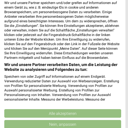
Wir und unsere Partner speichern und/oder greifen auf Informationen auf
einem Gerät zu, wie z. B. eindeutige IDs in cookie und anderen
Browserspeichern, um personenbezogene Daten zu verarbeiten. Einige
Anbieter verarbeiten Ihre personenbezogenen Daten möglicherweise
aufgrund eines berechtigten Interesses. Um dem zu widersprechen, öffnen
Sie die „Einstellungen“. Sie können Ihre Einstellungen akzeptieren, ablehnen
oder verwalten, indem Sie auf die Schaltfläche „Einstellungen verwalten“
klicken oder jederzeit auf die Fingerabdruck-Schaltfläche in der linken
unteren Ecke der Website klicken. Um Ihre Einwilligung zu widerrufen,
klicken Sie auf den Fingerabdruck oder den Link in der Fußzeile der Website
und klicken Sie auf den Menüpunkt „Meine Daten“. Auf dieser Seite können
Sie Ihre Einwilligung widerrufen. Diese Entscheidungen werden unseren
Partnern mitgeteilt und haben keinen Einfluss auf die Browserdaten.
Wir und unsere Partner verarbeiten Daten, um die Leistung der
11 km
17 km
Website zu analysieren und Folgendes zu tun:
Angebote ab 03.08.
Bis zu 62% in diesem prospekt
Speichern von oder Zugriff auf Informationen auf einem Endgerät.
Noch morgen gültig
Noch heute gültig
Verwendung reduzierter Daten zur Auswahl von Werbeanzeigen. Erstellung
von Profilen für personalisierte Werbung. Verwendung von Profilen zur
Auswahl personalisierter Werbung. Erstellung von Profilen zur
XXXLutz
XXXLutz
Personalisierung von Inhalten. Verwendung von Profilen zur Auswahl
personalisierter Inhalte. Messung der Werbeleistung. Messung der
Performance von Inhalten. Analyse von Zielgruppen durch Statistiken oder
Kombinationen von Daten aus verschiedenen Quellen. Entwicklung und
Verbesserung der Angebote. Verwendung reduzierter Daten zur Auswahl
Alle akzeptieren
von Inhalten.
Daten können außerhalb der Europäischen Union weitergegeben und in die
Nein, anpassen
USA gesendet werden.