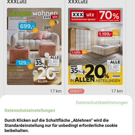
XXXLutz
XXXLutz
17 km
17 km
Junges Wohnen
Schlafzimmer Spezial
Datenschutzbestimmungen
Gültig bis Fr. 14.08.
Noch heute gültig
Datenschutzeinstellungen
Thomas Philipps
XXXLutz
Durch Klicken auf die Schaltfläche „Ablehnen“ wird die
Standardeinstellung nur für unbedingt erforderliche cookie
beibehalten.