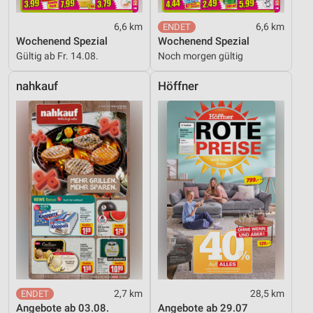
Performance
6,6 km
6,6 km
Wochenend Spezial
Wochenend Spezial
Funktional
Gültig ab Fr. 14.08.
Noch morgen gültig
Werbung
nahkauf
Höffner
2,7 km
28,5 km
Angebote ab 03.08.
Angebote ab 29.07