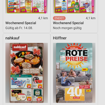
Nicht-IAB-Verarbeitungszwecke:
Notwendig
4,1 km
4,1 km
Performance
Wochenend Spezial
Wochenend Spezial
Funktional
Gültig ab Fr. 14.08.
Noch morgen gültig
Werbung
nahkauf
Höffner