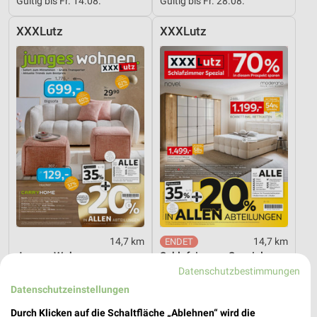
Gültig bis Fr. 14.08.
Gültig bis Fr. 28.08.
XXXLutz
XXXLutz
14,7 km
14,7 km
Junges Wohnen
Schlafzimmer Spezial
Datenschutzbestimmungen
Gültig bis Fr. 14.08.
Noch heute gültig
Datenschutzeinstellungen
Thomas Philipps
XXXLutz
Durch Klicken auf die Schaltfläche „Ablehnen“ wird die