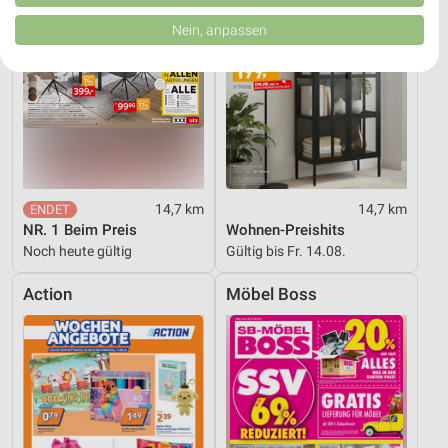
von Inhalten.
Daten können außerhalb der Europäischen Union weitergegeben und in die
Nein, anpassen
USA gesendet werden.
Ihre Einwilligung und die cookie Richtlinie gelten ausschließlich für diese
Website/App.
Partnerliste anzeigen (1 IAB-Anbieter)
Wir nutzen Ihre Daten für folgende Zwecke:
IAB-Verarbeitungszwecke:
Speichern von oder Zugriff auf Informationen
auf einem Endgerät
14,7 km
14,7 km
NR. 1 Beim Preis
Wohnen-Preishits
Verwendung reduzierter Daten zur Auswahl von
Noch heute gültig
Gültig bis Fr. 14.08.
Werbeanzeigen
Action
Möbel Boss
Erstellung von Profilen für personalisierte
Werbung
Verwendung von Profilen zur Auswahl
personalisierter Werbung
Erstellung von Profilen zur Personalisierung
von Inhalten