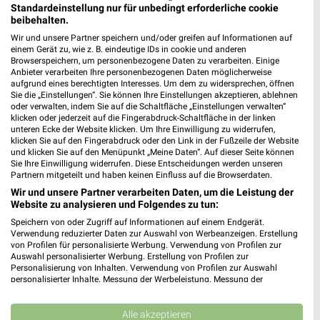
Standardeinstellung nur für unbedingt erforderliche cookie
beibehalten.
Wir und unsere Partner speichern und/oder greifen auf Informationen auf
einem Gerät zu, wie z. B. eindeutige IDs in cookie und anderen
Browserspeichern, um personenbezogene Daten zu verarbeiten. Einige
Anbieter verarbeiten Ihre personenbezogenen Daten möglicherweise
aufgrund eines berechtigten Interesses. Um dem zu widersprechen, öffnen
Sie die „Einstellungen“. Sie können Ihre Einstellungen akzeptieren, ablehnen
oder verwalten, indem Sie auf die Schaltfläche „Einstellungen verwalten“
klicken oder jederzeit auf die Fingerabdruck-Schaltfläche in der linken
unteren Ecke der Website klicken. Um Ihre Einwilligung zu widerrufen,
klicken Sie auf den Fingerabdruck oder den Link in der Fußzeile der Website
und klicken Sie auf den Menüpunkt „Meine Daten“. Auf dieser Seite können
Sie Ihre Einwilligung widerrufen. Diese Entscheidungen werden unseren
Partnern mitgeteilt und haben keinen Einfluss auf die Browserdaten.
Wir und unsere Partner verarbeiten Daten, um die Leistung der
8,3 km
14,7 km
Website zu analysieren und Folgendes zu tun:
Angebote ab 03.08.
Bis zu 62% in diesem prospekt
Speichern von oder Zugriff auf Informationen auf einem Endgerät.
Noch morgen gültig
Noch heute gültig
Verwendung reduzierter Daten zur Auswahl von Werbeanzeigen. Erstellung
von Profilen für personalisierte Werbung. Verwendung von Profilen zur
XXXLutz
XXXLutz
Auswahl personalisierter Werbung. Erstellung von Profilen zur
Personalisierung von Inhalten. Verwendung von Profilen zur Auswahl
personalisierter Inhalte. Messung der Werbeleistung. Messung der
Performance von Inhalten. Analyse von Zielgruppen durch Statistiken oder
Kombinationen von Daten aus verschiedenen Quellen. Entwicklung und
Verbesserung der Angebote. Verwendung reduzierter Daten zur Auswahl
Alle akzeptieren