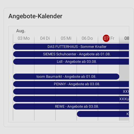
Angebote-Kalender
Aug.
03
Mo
04
Di
05
Mi
06
Do
07
Fr
08
S
DAS FUTTERHAUS - Sommer Knaller
SIEMES Schuhcenter - Angebote ab 01.08.
Lidl - Angebote ab 03.08.
toom Baumarkt - Angebote ab 01.08.
PENNY - Angebote ab 03.08.
XXXLut
XXXLutz 
REWE - Angebote ab 03.08.
Kauf