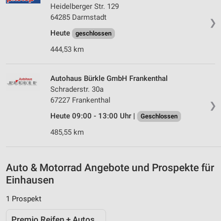
Heidelberger Str. 129
Entwicklung und Verbesserung der Angebote
64285 Darmstadt
❯
Heute
geschlossen
Verwendung reduzierter Daten zur Auswahl von
Inhalten
444,53 km
IAB-Besonderheiten:
Verwendung genauer Standortdaten
Autohaus Bürkle GmbH Frankenthal
Schraderstr. 30a
Geräte anhand von aktiv angeforderten
67227 Frankenthal
❯
Informationen identifizieren
Heute 09:00 - 13:00 Uhr |
Geschlossen
Nicht-IAB-Verarbeitungszwecke:
485,55 km
Notwendig
Performance
Auto & Motorrad Angebote und Prospekte für
Funktional
Einhausen
Werbung
1 Prospekt
Premio Reifen + Autoservice