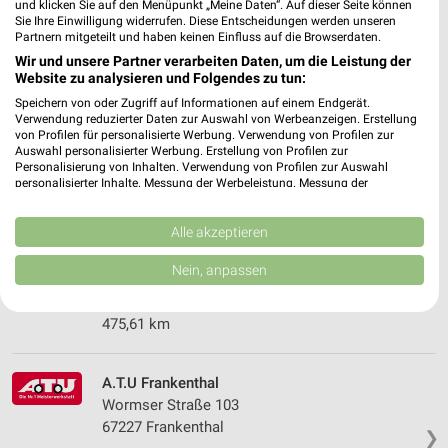
und klicken Sie auf den Menüpunkt „Meine Daten“. Auf dieser Seite können
Sie Ihre Einwilligung widerrufen. Diese Entscheidungen werden unseren
Partnern mitgeteilt und haben keinen Einfluss auf die Browserdaten.
pitstop Bobenheim
Wir und unsere Partner verarbeiten Daten, um die Leistung der
Südring 2
Website zu analysieren und Folgendes zu tun:
67240 Bobenheim
❯
Speichern von oder Zugriff auf Informationen auf einem Endgerät.
Verwendung reduzierter Daten zur Auswahl von Werbeanzeigen. Erstellung
Heute 08:00 - 13:00 Uhr |
Geschlossen
von Profilen für personalisierte Werbung. Verwendung von Profilen zur
Auswahl personalisierter Werbung. Erstellung von Profilen zur
480,71 km
Personalisierung von Inhalten. Verwendung von Profilen zur Auswahl
personalisierter Inhalte. Messung der Werbeleistung. Messung der
Performance von Inhalten. Analyse von Zielgruppen durch Statistiken oder
pitstop Mannheim
Kombinationen von Daten aus verschiedenen Quellen. Entwicklung und
Verbesserung der Angebote. Verwendung reduzierter Daten zur Auswahl
Alle akzeptieren
Spreewaldallee 38- 40
von Inhalten.
68309 Mannheim
Daten können außerhalb der Europäischen Union weitergegeben und in die
❯
Nein, anpassen
USA gesendet werden.
Heute 08:00 - 13:00 Uhr |
Geschlossen
Ihre Einwilligung und die cookie Richtlinie gelten ausschließlich für diese
Website/App.
475,61 km
Partnerliste anzeigen (1 IAB-Anbieter)
Wir nutzen Ihre Daten für folgende Zwecke:
A.T.U Frankenthal
IAB-Verarbeitungszwecke:
Wormser Straße 103
Speichern von oder Zugriff auf Informationen
67227 Frankenthal
❯
auf einem Endgerät