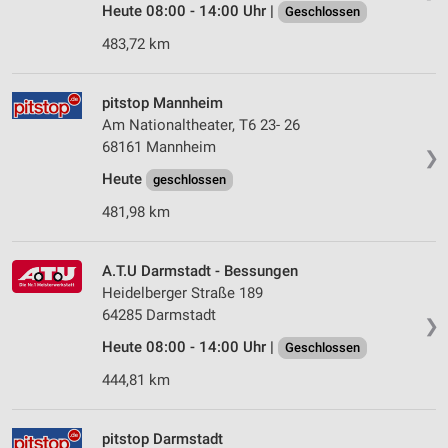
Heute 08:00 - 14:00 Uhr |
Geschlossen
Verwendung reduzierter Daten zur Auswahl von
483,72 km
Werbeanzeigen
Erstellung von Profilen für personalisierte
pitstop Mannheim
Werbung
Am Nationaltheater, T6 23- 26
68161 Mannheim
Verwendung von Profilen zur Auswahl
❯
personalisierter Werbung
Heute
geschlossen
Erstellung von Profilen zur Personalisierung
481,98 km
von Inhalten
Verwendung von Profilen zur Auswahl
A.T.U Darmstadt - Bessungen
personalisierter Inhalte
Heidelberger Straße 189
64285 Darmstadt
❯
Messung der Werbeleistung
Heute 08:00 - 14:00 Uhr |
Geschlossen
Messung der Performance von Inhalten
444,81 km
Analyse von Zielgruppen durch Statistiken oder
Kombinationen von Daten aus verschiedenen
pitstop Darmstadt
Quellen