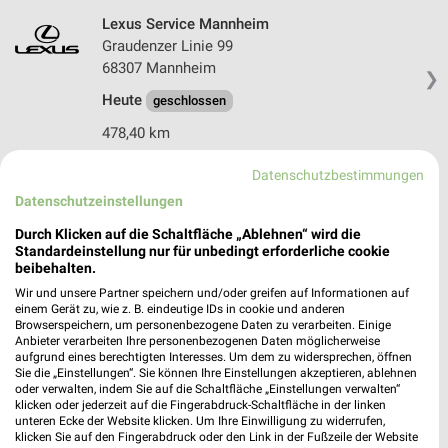
Lexus Service Mannheim
Graudenzer Linie 99
68307 Mannheim
❯
Heute
geschlossen
478,40 km
Datenschutzbestimmungen
AHZ Automobil Handels Zentrum Mannheim
Datenschutzeinstellungen
Graudenzer Linie 99
❯
Durch Klicken auf die Schaltfläche „Ablehnen“ wird die
68307 Mannheim
Standardeinstellung nur für unbedingt erforderliche cookie
478,40 km
beibehalten.
Wir und unsere Partner speichern und/oder greifen auf Informationen auf
einem Gerät zu, wie z. B. eindeutige IDs in cookie und anderen
Browserspeichern, um personenbezogene Daten zu verarbeiten. Einige
A.T.U Darmstadt - Eberstadt
Anbieter verarbeiten Ihre personenbezogenen Daten möglicherweise
Pfungstädter Straße 189
aufgrund eines berechtigten Interesses. Um dem zu widersprechen, öffnen
64297 Darmstadt
Sie die „Einstellungen“. Sie können Ihre Einstellungen akzeptieren, ablehnen
❯
oder verwalten, indem Sie auf die Schaltfläche „Einstellungen verwalten“
Heute 08:00 - 14:00 Uhr |
Geschlossen
klicken oder jederzeit auf die Fingerabdruck-Schaltfläche in der linken
unteren Ecke der Website klicken. Um Ihre Einwilligung zu widerrufen,
448,87 km
klicken Sie auf den Fingerabdruck oder den Link in der Fußzeile der Website