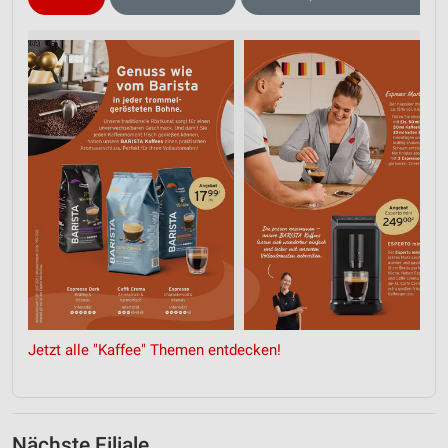
Verwendung genauer Standortdaten
Geräte anhand von aktiv angeforderten
Informationen identifizieren
Nicht-IAB-Verarbeitungszwecke:
Notwendig
Performance
Funktional
Werbung
Jetzt alle "Kaffee" Themen entdecken!
Nächste Filiale