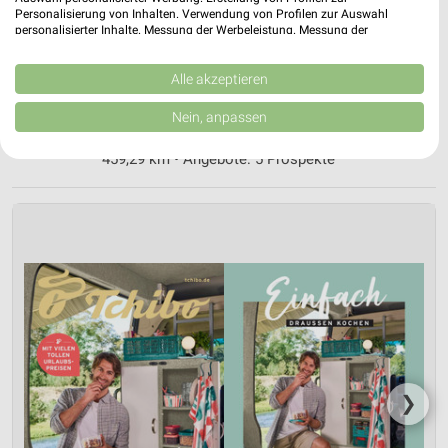
Nächste Filiale
Personalisierung von Inhalten. Verwendung von Profilen zur Auswahl
personalisierter Inhalte. Messung der Werbeleistung. Messung der
Performance von Inhalten. Analyse von Zielgruppen durch Statistiken oder
Tchibo Filiale mit Kaffee Bar Bensheim
Kombinationen von Daten aus verschiedenen Quellen. Entwicklung und
Hauptstrasse 20
Verbesserung der Angebote. Verwendung reduzierter Daten zur Auswahl
Alle akzeptieren
❯
64625 Bensheim
von Inhalten.
Daten können außerhalb der Europäischen Union weitergegeben und in die
Nein, anpassen
Heute
geschlossen
USA gesendet werden.
Ihre Einwilligung und die cookie Richtlinie gelten ausschließlich für diese
459,29 km • Angebote: 5 Prospekte
Website/App.
Partnerliste anzeigen (1 IAB-Anbieter)
Wir nutzen Ihre Daten für folgende Zwecke:
IAB-Verarbeitungszwecke:
Speichern von oder Zugriff auf Informationen
auf einem Endgerät
Verwendung reduzierter Daten zur Auswahl von
Werbeanzeigen
Erstellung von Profilen für personalisierte
❯
Werbung
Verwendung von Profilen zur Auswahl