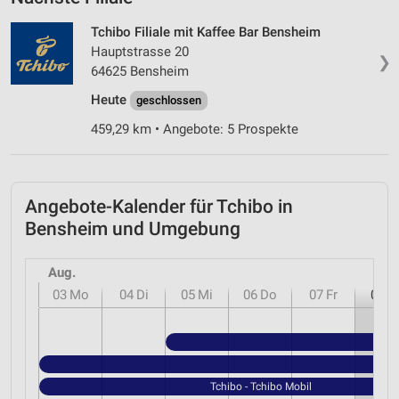
Tchibo Filiale mit Kaffee Bar Bensheim
Hauptstrasse 20
❯
64625 Bensheim
Heute
geschlossen
459,29 km • Angebote: 5 Prospekte
Angebote-Kalender für Tchibo in
Bensheim und Umgebung
Aug.
03
Mo
04
Di
05
Mi
06
Do
07
Fr
08
S
Tchibo - Tchibo Mobil