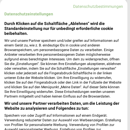
AKTIONEN, RABATTE & GUTSCHEINE
HANDY & SMARTPHONE
Datenschutzbestimmungen
Datenschutzeinstellungen
Durch Klicken auf die Schaltfläche „Ablehnen“ wird die
Standardeinstellung nur für unbedingt erforderliche cookie
beibehalten.
Wir und unsere Partner speichern und/oder greifen auf Informationen auf
einem Gerät zu, wie z. B. eindeutige IDs in cookie und anderen
Browserspeichern, um personenbezogene Daten zu verarbeiten. Einige
Anbieter verarbeiten Ihre personenbezogenen Daten möglicherweise
aufgrund eines berechtigten Interesses. Um dem zu widersprechen, öffnen
Sie die „Einstellungen“. Sie können Ihre Einstellungen akzeptieren, ablehnen
oder verwalten, indem Sie auf die Schaltfläche „Einstellungen verwalten“
klicken oder jederzeit auf die Fingerabdruck-Schaltfläche in der linken
unteren Ecke der Website klicken. Um Ihre Einwilligung zu widerrufen,
klicken Sie auf den Fingerabdruck oder den Link in der Fußzeile der Website
und klicken Sie auf den Menüpunkt „Meine Daten“. Auf dieser Seite können
Sie Ihre Einwilligung widerrufen. Diese Entscheidungen werden unseren
Partnern mitgeteilt und haben keinen Einfluss auf die Browserdaten.
Wir und unsere Partner verarbeiten Daten, um die Leistung der
Website zu analysieren und Folgendes zu tun:
Speichern von oder Zugriff auf Informationen auf einem Endgerät.
Verwendung reduzierter Daten zur Auswahl von Werbeanzeigen. Erstellung
von Profilen für personalisierte Werbung. Verwendung von Profilen zur
Auswahl personalisierter Werbung. Erstellung von Profilen zur