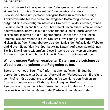
beibehalten.
PENNY
Lidl
Wir und unsere Partner speichern und/oder greifen auf Informationen auf
einem Gerät zu, wie z. B. eindeutige IDs in cookie und anderen
Browserspeichern, um personenbezogene Daten zu verarbeiten. Einige
Anbieter verarbeiten Ihre personenbezogenen Daten möglicherweise
aufgrund eines berechtigten Interesses. Um dem zu widersprechen, öffnen
Sie die „Einstellungen“. Sie können Ihre Einstellungen akzeptieren, ablehnen
oder verwalten, indem Sie auf die Schaltfläche „Einstellungen verwalten“
klicken oder jederzeit auf die Fingerabdruck-Schaltfläche in der linken
unteren Ecke der Website klicken. Um Ihre Einwilligung zu widerrufen,
klicken Sie auf den Fingerabdruck oder den Link in der Fußzeile der Website
und klicken Sie auf den Menüpunkt „Meine Daten“. Auf dieser Seite können
Sie Ihre Einwilligung widerrufen. Diese Entscheidungen werden unseren
Partnern mitgeteilt und haben keinen Einfluss auf die Browserdaten.
Wir und unsere Partner verarbeiten Daten, um die Leistung der
Website zu analysieren und Folgendes zu tun:
Speichern von oder Zugriff auf Informationen auf einem Endgerät.
Verwendung reduzierter Daten zur Auswahl von Werbeanzeigen. Erstellung
0,6 km
5,5 km
von Profilen für personalisierte Werbung. Verwendung von Profilen zur
Auswahl personalisierter Werbung. Erstellung von Profilen zur
Angebote ab 03.08.
Angebote ab 03.08.
Personalisierung von Inhalten. Verwendung von Profilen zur Auswahl
Noch heute gültig
Noch heute gültig
personalisierter Inhalte. Messung der Werbeleistung. Messung der
Performance von Inhalten. Analyse von Zielgruppen durch Statistiken oder
Kombinationen von Daten aus verschiedenen Quellen. Entwicklung und
Lidl
Netto Marken-Discount
Verbesserung der Angebote. Verwendung reduzierter Daten zur Auswahl
Alle akzeptieren
von Inhalten.