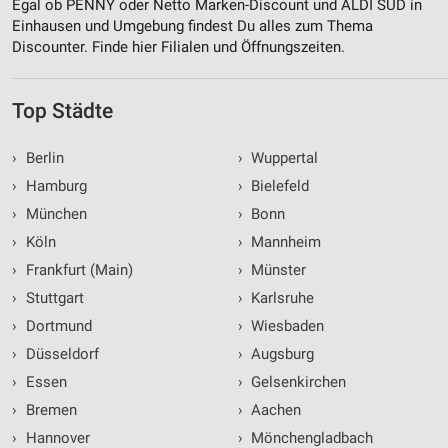
Egal ob PENNY oder Netto Marken-Discount und ALDI SÜD in
Einhausen und Umgebung findest Du alles zum Thema
Discounter. Finde hier Filialen und Öffnungszeiten.
Top Städte
›
Berlin
›
Wuppertal
›
Hamburg
›
Bielefeld
›
München
›
Bonn
›
Köln
›
Mannheim
›
Frankfurt (Main)
›
Münster
›
Stuttgart
›
Karlsruhe
›
Dortmund
›
Wiesbaden
›
Düsseldorf
›
Augsburg
›
Essen
›
Gelsenkirchen
›
Bremen
›
Aachen
›
Hannover
›
Mönchengladbach