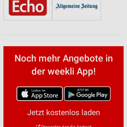
Noch mehr Angebote in
der weekli App!
Jetzt kostenlos laden
Prospekte App für Android