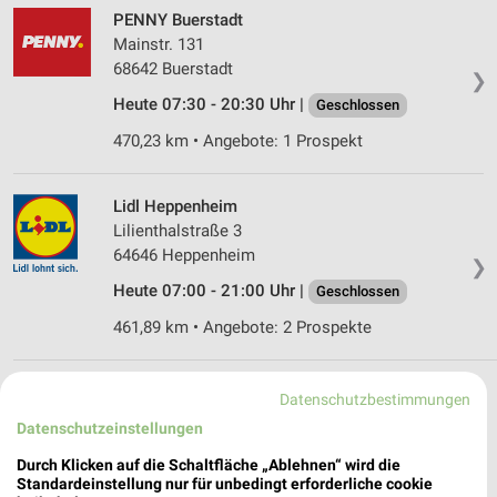
PENNY Buerstadt
Mainstr. 131
68642 Buerstadt
❯
Heute 07:30 - 20:30 Uhr |
Geschlossen
470,23 km • Angebote: 1 Prospekt
Lidl Heppenheim
Lilienthalstraße 3
64646 Heppenheim
❯
Heute 07:00 - 21:00 Uhr |
Geschlossen
461,89 km • Angebote: 2 Prospekte
Datenschutzbestimmungen
Discounter Angebote und Prospekte für
Datenschutzeinstellungen
Einhausen
Durch Klicken auf die Schaltfläche „Ablehnen“ wird die
17 Prospekte
Standardeinstellung nur für unbedingt erforderliche cookie