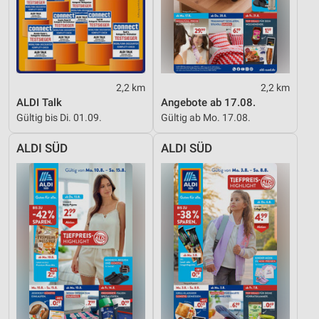
Notwendig
Performance
Funktional
2,2 km
2,2 km
Werbung
ALDI Talk
Angebote ab 17.08.
Gültig bis Di. 01.09.
Gültig ab Mo. 17.08.
ALDI SÜD
ALDI SÜD